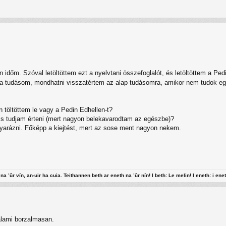
n időm. Szóval letöltöttem ezt a nyelvtani összefoglalót, és letöltöttem a P
 a tudásom, mondhatni visszatértem az alap tudásomra, amikor nem tudok e
 töltöttem le vagy a Pedin Edhellen-t?
is tudjam érteni (mert nagyon belekavarodtam az egészbe)?
yarázni. Főképp a kiejtést, mert az sose ment nagyon nekem.
na ’ûr vín, an-uir ha cuia. Teithannen beth ar eneth na ’ûr nín! I beth: Le melin! I eneth: i enet
alami borzalmasan.