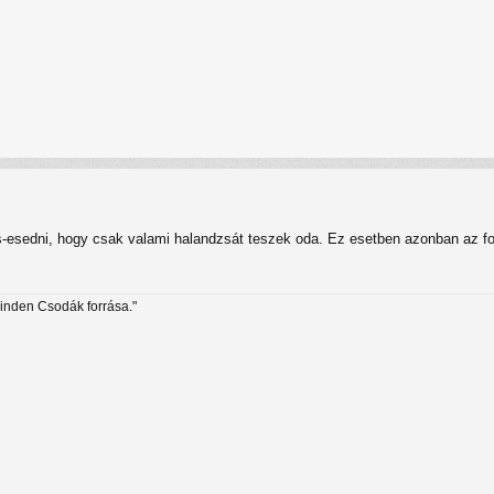
s-esedni, hogy csak valami halandzsát teszek oda. Ez esetben azonban az f
minden Csodák forrása."