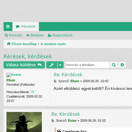
Fórumok
yo
Keresés
Belépés
Regisztráció
rs
Fórum kezdőlap
A sindarin nyelv
lin
Kérések, kérdések
ke
Keresés
Rés
Válasz küldése
k
Re: Kérdések
Elluin
H
Szerző:
Elluin
»
2009.06.26. 10:42
Peredhel (Féltünde)
o
Azért elküldesz egyet-kettőt? Én kíváncsi len
z
Hozzászólások:
78
z
Csatlakozott:
2009.02.02.
á
20:07
s
z
ó
Re: Kérdések
l
H
Szerző:
á
Evian
»
2009.06.26. 01:02
o
s
z
Cerebrum írta: