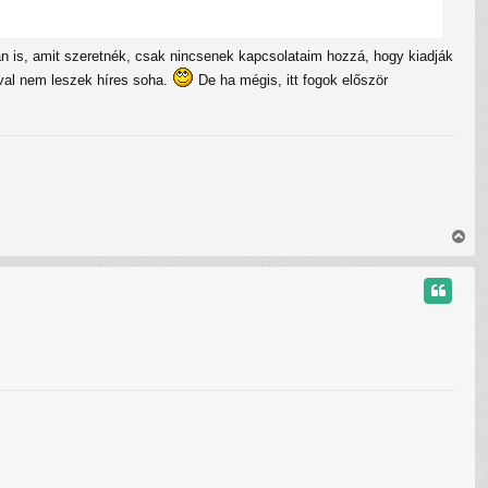
t
e
t
n is, amit szeretnék, csak nincsenek kapcsolataim hozzá, hogy kiadják
e
j
val nem leszek híres soha.
De ha mégis, itt fogok először
é
r
e
V
i
s
s
z
a
a
t
e
t
e
j
é
r
e