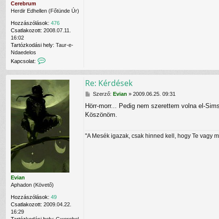
Cerebrum
Herdir Edhellen (Főtünde Úr)
Hozzászólások:
476
Csatlakozott:
2008.07.11.
16:02
Tartózkodási hely:
Taur-e-
Ndaedelos
K
Kapcsolat:
a
p
Re: Kérdések
c
s
H
Szerző:
Evian
»
2009.06.25. 09:31
o
o
l
Hörr-morr... Pedig nem szerettem volna el-Sim
z
a
Köszönöm.
z
t
á
f
s
e
"A Mesék igazak, csak hinned kell, hogy Te vagy 
z
l
ó
v
l
é
á
t
s
e
l
Evian
e
Aphadon (Követő)
C
Hozzászólások:
49
e
Csatlakozott:
2009.04.22.
r
16:29
e