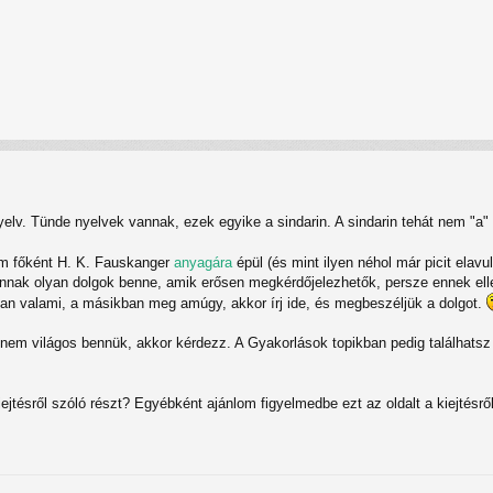
yelv. Tünde nyelvek vannak, ezek egyike a sindarin. A sindarin tehát nem "a
m főként H. K. Fauskanger
anyagára
épül (és mint ilyen néhol már picit elavu
vannak olyan dolgok benne, amik erősen megkérdőjelezhetők, persze ennek el
van valami, a másikban meg amúgy, akkor írj ide, és megbeszéljük a dolgot.
nem világos bennük, akkor kérdezz. A Gyakorlások topikban pedig találhatsz
tésről szóló részt? Egyébként ajánlom figyelmedbe ezt az oldalt a kiejtésről, 