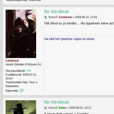
Tartózkodási hely:
Gworobel
b
r
u
Re: Kérdések
m
f
H
Szerző:
Cerebrum
»
2009.06.22. 12:52
e
o
Hát látod ez jó kérdés... Ha tippelnem kéne a
l
z
h
z
a
á
s
s
Na vâd hen gwanna i aglar en-amar.
z
z
n
ó
á
l
l
á
ó
s
v
Cerebrum
a
Herdir Edhellen (Főtünde Úr)
l
Hozzászólások:
476
Csatlakozott:
2008.07.11.
16:02
Tartózkodási hely:
Taur-e-
Ndaedelos
K
Kapcsolat:
a
p
Re: Kérdések
c
s
H
Szerző:
Evian
»
2009.06.21. 23:17
o
o
l
Szöget ütött valami a fejembe...