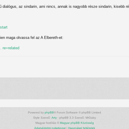
 dialógus, az sindarin, ami nincs, annak is nagyobb része sindarin, kisebb r
start
ien maga olvassa fel az A Elbereth-et:
 re=related
Powered by
phpBB
® Forum Software © phpBB Limited
Style Szerző:
Arty
- phpBB 3.3 Szerző: MrGaby
Magyar fordítás ©
Magyar phpBB Közösség
Adatvédelmi nyilatkozat
|
Használati feltételek