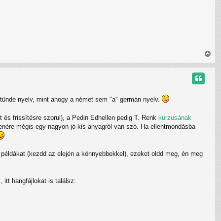
e
V
i
s
s
z
a
" tünde nyelv, mint ahogy a német sem "a" germán nyelv.
a
t
e
lt és frissítésre szorul), a Pedin Edhellen pedig T. Renk
kurzusának
t
lenére mégis egy nagyon jó kis anyagról van szó. Ha ellentmondásba
e
j
é
 példákat (kezdd az elején a könnyebbekkel), ezeket oldd meg, én meg
r
e
itt hangfájlokat is találsz: