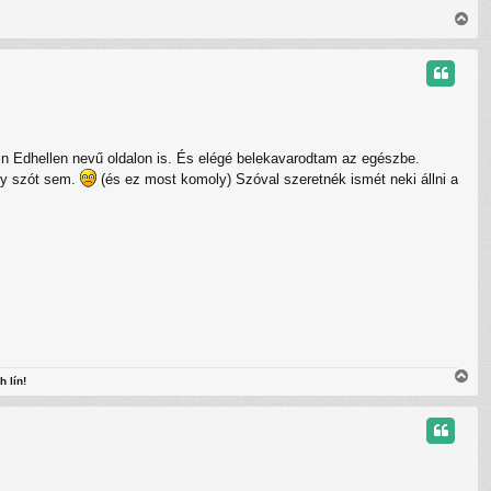
V
i
s
s
z
a
a
t
edin Edhellen nevű oldalon is. És elégé belekavarodtam az egészbe.
e
t
gy szót sem.
(és ez most komoly) Szóval szeretnék ismét neki állni a
e
j
é
r
e
V
h lín!
i
s
s
z
a
a