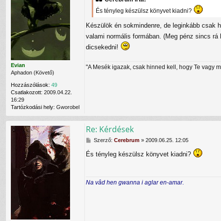
z
á
És tényleg készülsz könyvet kiadni?
s
z
Készülök én sokmindenre, de leginkább csak ho
ó
valami normális formában. (Meg pénz sincs rá
l
dicsekedni!
á
s
Evian
"A Mesék igazak, csak hinned kell, hogy Te vagy 
Aphadon (Követő)
Hozzászólások:
49
Csatlakozott:
2009.04.22.
16:29
Tartózkodási hely:
Gworobel
Re: Kérdések
H
Szerző:
Cerebrum
»
2009.06.25. 12:05
o
És tényleg készülsz könyvet kiadni?
z
z
á
s
Na vâd hen gwanna i aglar en-amar.
z
ó
l
á
s