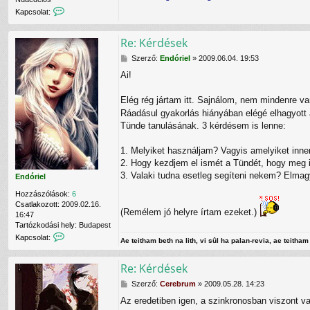
i
K
Kapcsolat:
e
a
l
p
f
Re: Kérdések
c
e
s
l
H
Szerző:
Endóriel
»
2009.06.04. 19:53
o
h
o
l
a
Ai!
z
a
s
z
t
z
á
Elég rég jártam itt. Sajnálom, nem mindenre va
f
n
s
Ráadásul gyakorlás hiányában elégé elhagyott
e
á
z
l
Tünde tanulásának. 3 kérdésem is lenne:
l
ó
v
ó
l
é
v
1. Melyiket használjam? Vagyis amelyiket innen
á
t
a
s
2. Hogy kezdjem el ismét a Tündét, hogy meg 
e
l
3. Valaki tudna esetleg segíteni nekem? Elmag
l
Endóriel
e
Hozzászólások:
6
C
Csatlakozott:
2009.02.16.
e
(Remélem jó helyre írtam ezeket.)
16:47
r
Tartózkodási hely:
Budapest
e
K
Kapcsolat:
b
Ae teitham beth na lith, vi sûl ha palan-revia, ae teitham 
a
r
p
u
Re: Kérdések
c
m
s
f
H
Szerző:
Cerebrum
»
2009.05.28. 14:23
o
e
o
l
l
Az eredetiben igen, a szinkronosban viszont v
z
a