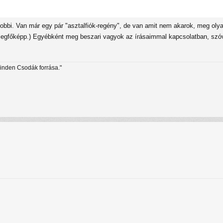
bbi. Van már egy pár "asztalfiók-regény", de van amit nem akarok, meg olya
 legfőképp.) Egyébként meg beszari vagyok az írásaimmal kapcsolatban, szó
minden Csodák forrása."