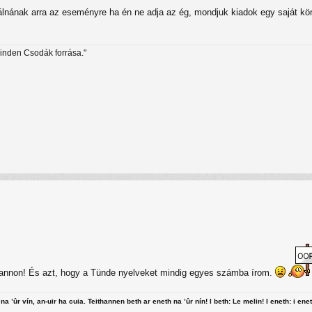
agálnának arra az eseményre ha én ne adja az ég, mondjuk kiadok egy saját 
minden Csodák forrása."
annon! És azt, hogy a Tünde nyelveket mindig egyes számba írom.
na ’ûr vín, an-uir ha cuia. Teithannen beth ar eneth na ’ûr nín! I beth: Le melin! I eneth: i enet