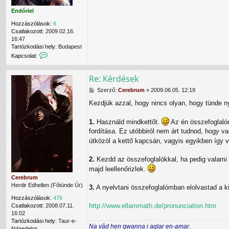
v
Endóriel
a
l
Hozzászólások:
6
Csatlakozott:
2009.02.16.
16:47
Tartózkodási hely:
Budapest
K
Kapcsolat:
a
p
Re: Kérdések
c
s
H
Szerző:
Cerebrum
»
2009.06.05. 12:19
o
o
l
Kezdjük azzal, hogy nincs olyan, hogy tünde n
z
a
z
t
á
1.
Használd mindkettőt.
Az én összefoglaló
f
s
e
fordítása. Ez utóbbiról nem árt tudnod, hogy 
z
l
ütközöl a kettő kapcsán, vagyis egyikben így 
ó
v
l
é
á
2.
Kezdd az összefoglalókkal, ha pedig valami 
t
s
majd leellenőrizlek.
e
l
Cerebrum
e
Herdir Edhellen (Főtünde Úr)
3.
A nyelvtani összefoglalómban elolvastad a kiej
E
Hozzászólások:
476
n
http://www.ellammath.de/pronunciation.htm
Csatlakozott:
2008.07.11.
d
16:02
ó
Tartózkodási hely:
Taur-e-
r
Na vâd hen gwanna i aglar en-amar.
Ndaedelos