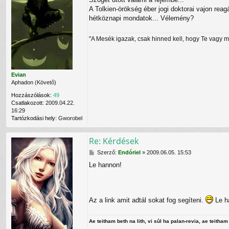
z
a
A Tolkien-örökség éber jogi doktorai vajon re
z
t
á
hétköznapi mondatok... Vélemény?
f
s
e
z
l
"A Mesék igazak, csak hinned kell, hogy Te vagy 
ó
v
l
é
á
t
s
e
l
Evian
e
Aphadon (Követő)
C
Hozzászólások:
49
e
Csatlakozott:
2009.04.22.
r
16:29
e
Tartózkodási hely:
Gworobel
b
r
u
Re: Kérdések
m
f
H
Szerző:
Endóriel
»
2009.06.05. 15:53
e
o
Le hannon!
l
z
h
z
a
á
s
s
z
z
Az a link amit adtál sokat fog segíteni.
Le h
n
ó
á
l
l
á
Ae teitham beth na lith, vi sûl ha palan-revia, ae teitham 
ó
s