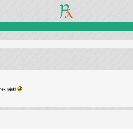
zletes keresés
nék rájuk!