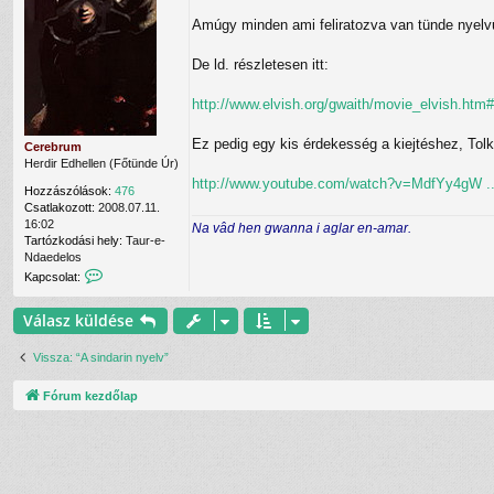
h
z
t
a
á
Amúgy minden ami feliratozva van tünde nyelvű
f
s
s
e
z
z
l
De ld. részletesen itt:
n
ó
v
á
l
é
l
http://www.elvish.org/gwaith/movie_elvish.htm#
á
t
ó
s
e
v
Ez pedig egy kis érdekesség a kiejtéshez, Tolk
l
Cerebrum
a
e
Herdir Edhellen (Főtünde Úr)
l
E
http://www.youtube.com/watch?v=MdfYy4gW ...
Hozzászólások:
476
n
Csatlakozott:
2008.07.11.
d
16:02
Na vâd hen gwanna i aglar en-amar.
ó
Tartózkodási hely:
Taur-e-
r
Ndaedelos
i
K
Kapcsolat:
e
a
l
p
f
Válasz küldése
c
e
s
l
o
Vissza: “A sindarin nyelv”
h
l
a
a
s
Fórum kezdőlap
t
z
f
n
e
á
l
l
v
ó
é
v