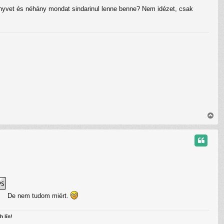
a
könyvet és néhány mondat sindarinul lenne benne? Nem idézet, csak
t
e
t
e
j
é
r
e
V
i
s
s
z
a
a
t
e
t
e
De nem tudom miért.
j
é
h lín!
r