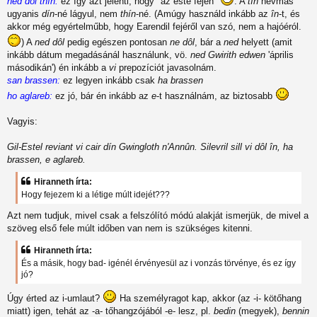
ned dôl thîn:
ez így azt jelenti, hogy "az este fején"
. A
tín
névmás
ugyanis
dín
-né lágyul, nem
thín
-né. (Amúgy használd inkább az
în
-t, és
akkor még egyértelműbb, hogy Earendil fejéről van szó, nem a hajóéról.
) A
ned dôl
pedig egészen pontosan
ne dôl
, bár a
ned
helyett (amit
inkább dátum megadásánál használunk, vö.
ned Gwirith edwen
'április
másodikán') én inkább a
vi
prepozíciót javasolnám.
san brassen:
ez legyen inkább csak
ha brassen
ho aglareb:
ez jó, bár én inkább az
e
-t használnám, az biztosabb
Vagyis:
Gil-Estel reviant vi cair dín Gwingloth n'Annûn. Silevril sill vi dôl în, ha
brassen, e aglareb.
Hiranneth írta:
Hogy fejezem ki a létige múlt idejét???
Azt nem tudjuk, mivel csak a felszólító módú alakját ismerjük, de mivel a
szöveg első fele múlt időben van nem is szükséges kitenni.
Hiranneth írta:
És a másik, hogy bad- igénél érvényesül az i vonzás törvénye, és ez így
jó?
Úgy érted az i-umlaut?
Ha személyragot kap, akkor (az -i- kötőhang
miatt) igen, tehát az -a- tőhangzójából -e- lesz, pl.
bedin
(megyek),
bennin