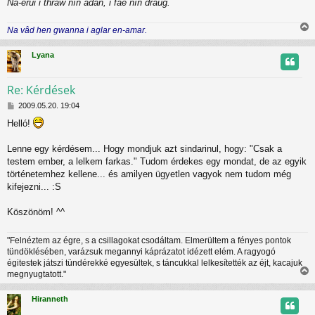
Na-erui i thraw nín adan, i fae nín draug.
l
á
s
Na vâd hen gwanna i aglar en-amar.
i
s
Lyana
s
z
Re: Kérdések
H
t
2009.05.20. 19:04
o
Helló!
z
t
z
á
Lenne egy kérdésem... Hogy mondjuk azt sindarinul, hogy: "Csak a
j
s
testem ember, a lelkem farkas." Tudom érdekes egy mondat, de az egyik
z
r
történetemhez kellene... és amilyen ügyetlen vagyok nem tudom még
ó
kifejezni... :S
l
á
s
Köszönöm! ^^
"Felnéztem az égre, s a csillagokat csodáltam. Elmerültem a fényes pontok
tündöklésében, varázsuk megannyi káprázatot idézett elém. A ragyogó
égitestek játszi tündérekké egyesültek, s táncukkal lelkesítették az éjt, kacajuk
megnyugtatott."
i
s
Hiranneth
s