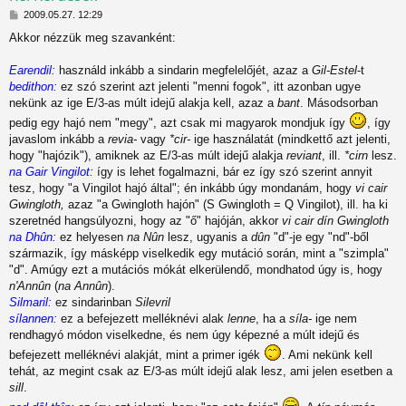
H
t
2009.05.27. 12:29
o
Akkor nézzük meg szavanként:
z
t
z
á
Earendil:
használd inkább a sindarin megfelelőjét, azaz a
Gil-Estel
-t
j
s
bedithon:
ez szó szerint azt jelenti "menni fogok", itt azonban ugye
z
r
nekünk az ige E/3-as múlt idejű alakja kell, azaz a
bant
. Másodsorban
ó
pedig egy hajó nem "megy", azt csak mi magyarok mondjuk így
, így
l
á
javaslom inkább a
revia-
vagy
*cir-
ige használatát (mindkettő azt jelenti,
s
hogy "hajózik"), amiknek az E/3-as múlt idejű alakja
reviant
, ill.
*cirn
lesz.
na Gair Vingilot:
így is lehet fogalmazni, bár ez így szó szerint annyit
tesz, hogy "a Vingilot hajó által"; én inkább úgy mondanám, hogy
vi cair
Gwingloth,
azaz "a Gwingloth hajón" (S Gwingloth = Q Vingilot), ill. ha ki
szeretnéd hangsúlyozni, hogy az "ő" hajóján, akkor
vi cair dín Gwingloth
na Dhûn:
ez helyesen
na Nûn
lesz, ugyanis a
dûn
"d"-je egy "nd"-ből
származik, így másképp viselkedik egy mutáció során, mint a "szimpla"
"d". Amúgy ezt a mutációs mókát elkerülendő, mondhatod úgy is, hogy
n'Annûn
(
na Annûn
).
Silmaril:
ez sindarinban
Silevril
sílannen:
ez a befejezett melléknévi alak
lenne
, ha a
síla-
ige nem
rendhagyó módon viselkedne, és nem úgy képezné a múlt idejű és
befejezett melléknévi alakját, mint a primer igék
. Ami nekünk kell
tehát, az megint csak az E/3-as múlt idejű alak lesz, ami jelen esetben a
sill
.