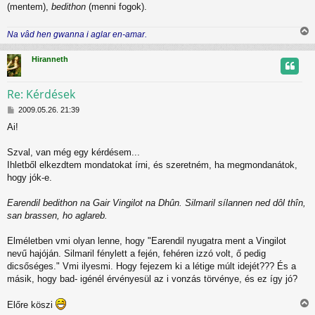
(mentem),
bedithon
(menni fogok).
Na vâd hen gwanna i aglar en-amar.
i
s
Hiranneth
s
z
Re: Kérdések
H
t
2009.05.26. 21:39
o
Ai!
z
t
z
á
Szval, van még egy kérdésem...
j
s
Ihletből elkezdtem mondatokat írni, és szeretném, ha megmondanátok,
z
r
hogy jók-e.
ó
l
Earendil bedithon na Gair Vingilot na Dhûn. Silmaril sílannen ned dôl thîn,
á
s
san brassen, ho aglareb.
Elméletben vmi olyan lenne, hogy "Earendil nyugatra ment a Vingilot
nevű hajóján. Silmaril fénylett a fején, fehéren izzó volt, ő pedig
dicsőséges." Vmi ilyesmi. Hogy fejezem ki a létige múlt idejét??? És a
másik, hogy bad- igénél érvényesül az i vonzás törvénye, és ez így jó?
Előre köszi
i