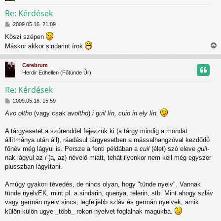
z
Re: Kérdések
H
t
2009.05.16. 21:09
o
Köszi szépen
z
t
Máskor akkor sindarint írok
z
i
á
j
s
s
Cerebrum
z
s
r
Herdir Edhellen (Főtünde Úr)
ó
z
l
Re: Kérdések
á
s
H
t
2009.05.16. 15:59
o
Avo oltho
(vagy csak
avoltho
)
i guil lín, cuio in ely lín.
z
t
z
á
A tárgyesetet a szórenddel fejezzük ki (a tárgy mindig a mondat
j
s
állítmánya után áll), ráadásul tárgyesetben a mássalhangzóval kezdődő
z
r
főnév még lágyul is. Persze a fenti példában a
cuil
(élet) szó eleve
guil
-
ó
nak lágyul az
i
(a, az) névelő miatt, tehát ilyenkor nem kell még egyszer
l
plusszban lágyítani.
á
s
Amúgy gyakori tévedés, de nincs olyan, hogy "tünde nyelv". Vannak
tünde nyelvEK, mint pl. a sindarin, quenya, telerin, stb. Mint ahogy szláv
vagy germán nyelv sincs, legfeljebb szláv és germán nyelvek, amik
külön-külön ugye _több_ rokon nyelvet foglalnak magukba.