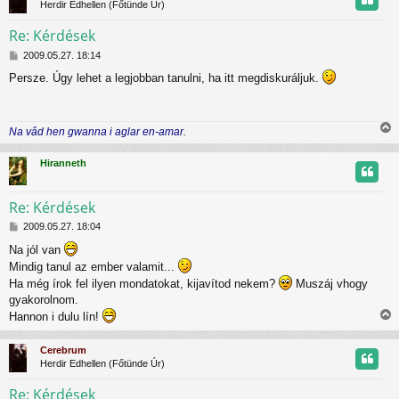
Herdir Edhellen (Főtünde Úr)
ó
z
l
Re: Kérdések
á
s
H
t
2009.05.27. 18:14
o
Persze. Úgy lehet a legjobban tanulni, ha itt megdiskuráljuk.
z
t
z
á
j
s
Na vâd hen gwanna i aglar en-amar.
z
r
i
ó
s
l
Hiranneth
s
á
z
s
Re: Kérdések
H
t
2009.05.27. 18:04
o
Na jól van
z
t
Mindig tanul az ember valamit...
z
á
Ha még írok fel ilyen mondatokat, kijavítod nekem?
Muszáj vhogy
j
s
gyakorolnom.
z
r
Hannon i dulu lín!
ó
i
l
s
á
Cerebrum
s
s
Herdir Edhellen (Főtünde Úr)
z
Re: Kérdések