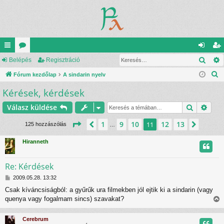
Kere
yo
Belépés
ór
Regisztráció
el
eg
K
rs
Fórum kezdőlap
u
A sindarin nyelv
ép
is
e
Kérések, kérdések
lin
m
és
ztr
r
ke
ok
ác
Keresés
Rész
Válasz küldése
e
s
k
ió
Oldal:
11
/
13
1
9
10
12
13
Előző
11
Követ
125 hozzászólás
…
é
s
Hiranneth
Re: Kérdések
H
2009.05.28. 13:32
o
Csak kíváncsiságból: a gyűrűk ura filmekben jól ejtik ki a sindarin (vagy
z
quenya vagy fogalmam sincs) szavakat?
z
i
á
s
s
Cerebrum
z
s