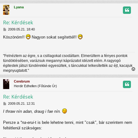
s
Lyana
s
z
Re: Kérdések
H
t
2009.05.21. 18:40
o
Köszönöm!!
Nagyon sokat segítettél!!
z
t
z
á
j
s
"Felnéztem az égre, s a csillagokat csodáltam. Elmerültem a fényes pontok
z
r
tündöklésében, varázsuk megannyi káprázatot idézett elém. A ragyogó
ó
égitestek játszi tündérekké egyesültek, s táncukkal lelkesítették az éjt, kacajuk
l
megnyugtatott."
á
i
s
s
Cerebrum
s
Herdir Edhellen (Főtünde Úr)
z
Re: Kérdések
H
t
2009.05.21. 12:31
o
I thraw nín adan, draug i fae nín.
z
t
z
á
Persze a
*na-erui
-t is bele lehetne tenni, mint "csak", bár szerintem nem
j
s
feltétlenül szükséges:
z
r
ó