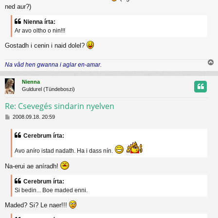
ó
ned aur?)
l
á
Nienna írta:
s
Ar avo oltho o nin!!!
Gostadh i cenin i naid dolel?
Na vâd hen gwanna i aglar en-amar.
i
s
Nienna
s
Guldurel (Tündeboszi)
z
Re: Csevegés sindarin nyelven
H
t
2008.09.18. 20:59
o
z
t
Cerebrum írta:
z
á
j
Avo aníro istad nadath. Ha i dass nín.
s
z
r
Na-erui ae aníradh!
ó
l
Cerebrum írta:
á
s
Si bedin... Boe maded enni.
Maded? Si? Le naer!!!