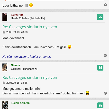
ó
l
Egor luithannem!!!
i
á
s
s
Cerebrum
s
Herdir Edhellen (Főtünde Úr)
z
Re: Csevegés sindarin nyelven
H
t
2008.09.18. 20:08
o
Mae govannen!
z
t
z
á
Cenin awarthannedh i lam in-orchoth. Im gelir.
j
s
z
r
Na vâd hen gwanna i aglar en-amar.
ó
i
l
s
á
Nienna
s
s
Guldurel (Tündeboszi)
z
Re: Csevegés sindarin nyelven
H
t
2008.09.18. 18:56
o
Mae govannen, mellon nín!
z
t
Dan amman pennidh han i ú-bedidh i lam? Suilad lín maer!
z
i
á
j
s
s
Belnir Aglareb
z
s
r
ó
z