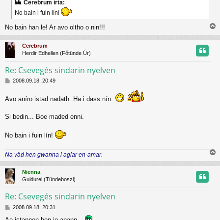
Cerebrum írta:
No bain i fuin lín!
No bain han le! Ar avo oltho o nin!!!
i
s
Cerebrum
s
Herdir Edhellen (Főtünde Úr)
z
Re: Csevegés sindarin nyelven
H
t
2008.09.18. 20:49
o
z
t
Avo aníro istad nadath. Ha i dass nín.
z
á
j
Si bedin... Boe maded enni.
s
z
r
ó
No bain i fuin lín!
l
á
s
Na vâd hen gwanna i aglar en-amar.
i
s
Nienna
s
Guldurel (Tündeboszi)
z
Re: Csevegés sindarin nyelven
H
t
2008.09.18. 20:31
o
Ae istannen hen io-anann...