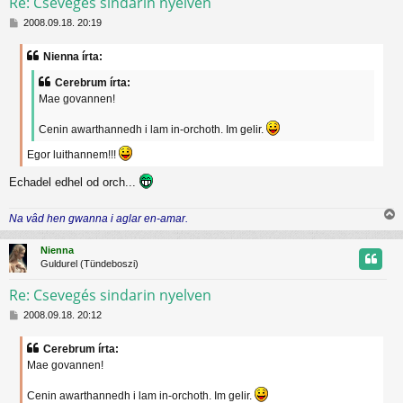
Re: Csevegés sindarin nyelven
H
t
2008.09.18. 20:19
o
z
t
Nienna írta:
z
á
j
Cerebrum írta:
s
Mae govannen!
z
r
ó
Cenin awarthannedh i lam in-orchoth. Im gelir.
l
á
Egor luithannem!!!
s
Echadel edhel od orch...
Na vâd hen gwanna i aglar en-amar.
i
s
Nienna
s
Guldurel (Tündeboszi)
z
Re: Csevegés sindarin nyelven
H
t
2008.09.18. 20:12
o
z
t
Cerebrum írta:
z
Mae govannen!
á
j
s
z
Cenin awarthannedh i lam in-orchoth. Im gelir.
r