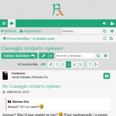
Kere
yo
Belépés
ór
Regisztráció
el
eg
K
rs
Fórum kezdőlap
u
A sindarin nyelv
ép
is
e
Csevegés sindarin nyelven
lin
m
és
ztr
r
ke
ok
ác
Keresés
Rész
Válasz küldése
e
s
k
ió
Oldal:
3
/
7
1
2
4
5
7
Előző
3
Következ
61 hozzászólás
…
é
s
Cerebrum
Herdir Edhellen (Főtünde Úr)
Re: Csevegés sindarin nyelven
H
2008.09.19. 10:27
o
z
Nienna írta:
z
Maded? Si? Le naer!!!
á
s
Amman? Man lû boe maded ne fuin?
(Egor nauthannedh i ú-vennin
z