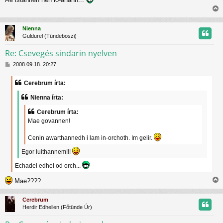
z
t
z
i
á
j
s
s
Nienna
z
s
r
Guldurel (Tündeboszi)
ó
z
l
Re: Csevegés sindarin nyelven
á
s
H
t
2008.09.18. 20:27
o
z
t
Cerebrum írta:
z
á
j
Nienna írta:
s
z
r
Cerebrum írta:
ó
Mae govannen!
l
á
Cenin awarthannedh i lam in-orchoth. Im gelir.
s
Egor luithannem!!!
Echadel edhel od orch...
Mae????
i
s
Cerebrum
s
Herdir Edhellen (Főtünde Úr)
z