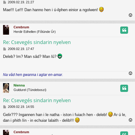
H
t
2009.02.19. 21:27
o
Mae!!! Le!!! Dan hanno hen i ú-ilphen einior a ngolwen!
z
t
z
i
á
j
s
s
Cerebrum
z
s
r
Herdir Edhellen (Főtünde Úr)
ó
z
l
Re: Csevegés sindarin nyelven
á
s
H
t
2009.02.19. 17:47
o
Deleb? Im? Man sâd? Man lû?
z
t
z
á
j
s
Na vâd hen gwanna i aglar en-amar.
z
r
i
ó
s
l
Nienna
s
á
Guldurel (Tündeboszi)
z
s
Re: Csevegés sindarin nyelven
H
t
2009.02.19. 14:55
o
Gelir??? Ingannen han i le natha - iston i fuiach hen - deleb!
Ar ú le,
z
t
dan i phith lín - in echuiar lalaith - delib!!!
z
i
á
j
s
s
Cerebrum
z
s