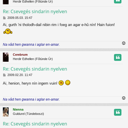
Herdir Edhellen (Főtünde Úr)
ó
z
l
Re: Csevegés sindarin nyelven
á
s
H
t
2009.05.03. 15:47
o
Ai, gurth 'ni tholodh-dail nibin rim i foeg an agar e-hû nín! Hain fuion!
z
t
z
á
j
s
z
Na vâd hen gwanna i aglar en-amar.
r
i
ó
l
s
Cerebrum
á
s
Herdir Edhellen (Főtünde Úr)
s
z
Re: Csevegés sindarin nyelven
H
t
2009.02.20. 11:47
o
Ai, henion, heryn nín ingem vuin!
z
t
z
á
j
s
Na vâd hen gwanna i aglar en-amar.
z
r
i
ó
s
l
Nienna
s
á
Guldurel (Tündeboszi)
z
s
Re: Csevegés sindarin nyelven