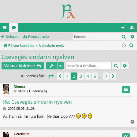
Kere
yo
Belépés
ór
Regisztráció
el
eg
K
rs
Fórum kezdőlap
u
A sindarin nyelv
ép
is
e
Csevegés sindarin nyelven
lin
m
és
ztr
r
ke
ok
ác
Keresés
Rész
Válasz küldése
e
s
k
ió
Oldal:
2
/
7
1
3
4
5
7
Előző
2
Következ
61 hozzászólás
…
é
s
Nienna
Guldurel (Tündeboszi)
Re: Csevegés sindarin nyelven
H
2009.05.03. 21:08
o
Ai, hain sí. Im fuia hain. Neithar Dopi???
z
z
i
á
s
s
Cerebrum
z
s