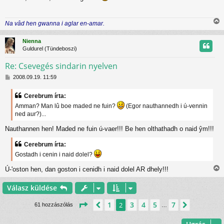
z
á
j
s
Na vâd hen gwanna i aglar en-amar.
z
r
i
ó
s
l
Nienna
s
á
Guldurel (Tündeboszi)
z
s
Re: Csevegés sindarin nyelven
H
t
2008.09.19. 11:59
o
z
t
Cerebrum írta:
z
Amman? Man lû boe maded ne fuin?
(Egor nauthannedh i ú-vennin
á
j
ned aur?)...
s
z
r
Nauthannen hen! Maded ne fuin ú-vaer!!! Be hen olthathadh o naid ŷm!!!
ó
l
á
Cerebrum írta:
s
Gostadh i cenin i naid dolel?
Ú-'oston hen, dan goston i cenidh i naid dolel AR dhely!!!
i
s
Válasz küldése
s
z
Oldal:
2
/
7
1
3
4
5
7
Előző
2
Következ
61 hozzászólás
…
t