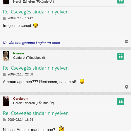
r
Herdir Edhellen (Főtünde Úr)
ó
z
l
Re: Csevegés sindarin nyelven
á
s
H
t
2009.02.19. 13:42
o
Im gelir le cened.
z
t
z
á
j
s
Na vâd hen gwanna i aglar en-amar.
z
r
i
ó
s
l
Nienna
s
á
Guldurel (Tündeboszi)
z
s
Re: Csevegés sindarin nyelven
H
t
2009.02.18. 22:38
o
Amman agor hen??? Reniannen, dan im sí!!!
z
t
z
i
á
j
s
s
Cerebrum
z
s
r
Herdir Edhellen (Főtünde Úr)
ó
z
l
Re: Csevegés sindarin nyelven
á
s
H
t
2009.02.14. 16:24
o
z
t
Nienna, Amarie, mant le i gae?