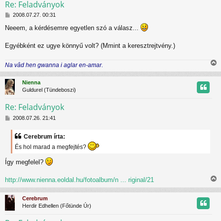
Re: Feladványok
H
t
2008.07.27. 00:31
o
Neeem, a kérdésemre egyetlen szó a válasz...
z
t
z
á
Egyébként ez ugye könnyű volt? (Mmint a keresztrejtvény.)
j
s
z
r
Na vâd hen gwanna i aglar en-amar.
ó
i
l
s
á
Nienna
s
s
Guldurel (Tündeboszi)
z
Re: Feladványok
H
t
2008.07.26. 21:41
o
z
t
Cerebrum írta:
z
És hol marad a megfejtés?
á
j
s
Így megfelel?
z
r
ó
l
http://www.nienna.eoldal.hu/fotoalbum/n ... riginal/21
á
i
s
s
Cerebrum
s
Herdir Edhellen (Főtünde Úr)
z