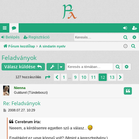
Kere
yo
Belépés
ór
Regisztráció
el
eg
K
rs
Fórum kezdőlap
u
A sindarin nyelv
ép
is
e
Feladványok
lin
m
és
ztr
r
ke
ok
ác
Keresés
Rész
Válasz küldése
e
s
k
ió
Oldal:
12
/
13
1
9
10
11
13
Előző
12
Követ
127 hozzászólás
…
é
s
Nienna
Guldurel (Tündeboszi)
Re: Feladványok
H
2008.07.27. 10:29
o
z
Cerebrum írta:
z
Neeem, a kérdésemre egyetlen szó a válasz...
á
s
z
Egyébként ez ugye könnyű volt? (Mmint a keresztrejtvény.)