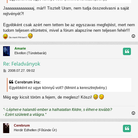
ó
Jaaaaaaaaaaaaaj, már!! Tisztelt Uram, nem tudja összeolvasni a saját
l
á
rejtvényét?!
s
Egyébként csak azért nem tettem be az egyszavas megfejtést, mert nem
tudom teljesen eltüntetni, mivel a fórum alapszíne nem teljesen fehér!!!
De ment PM-ben!!!
i
s
Amarie
s
Elvellon (Tündebarát)
z
Re: Feladványok
H
t
2008.07.27. 09:02
o
z
t
Cerebrum írta:
z
Egyébként ez ugye könnyű volt? (Mmint a keresztrejtvény.)
á
j
s
Még egy kicsit töröm a fejem, de meglesz! Köszi!
z
r
ó
l
"- Léphet-e halandó ember a halhatatlan földre, s élhet-e tovább?
á
- Ezért született a világra."
s
i
s
Cerebrum
s
Herdir Edhellen (Főtünde Úr)
z