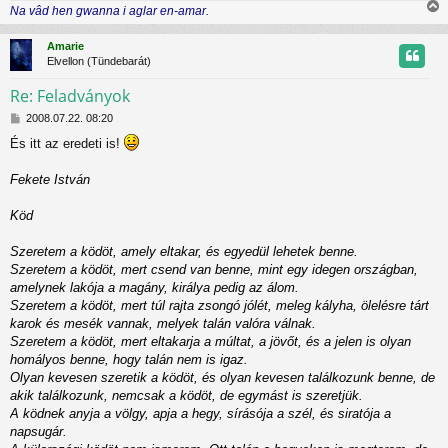
Na vâd hen gwanna i aglar en-amar.
z
r
i
ó
s
l
Amarie
s
á
Elvellon (Tündebarát)
z
s
Re: Feladványok
H
t
2008.07.22. 08:20
o
És itt az eredeti is!
z
t
z
á
Fekete István
j
s
z
r
Köd
ó
l
Szeretem a ködöt, amely eltakar, és egyedül lehetek benne.
á
s
Szeretem a ködöt, mert csend van benne, mint egy idegen országban,
amelynek lakója a magány, királya pedig az álom.
Szeretem a ködöt, mert túl rajta zsongó jólét, meleg kályha, ölelésre tárt
karok és mesék vannak, melyek talán valóra válnak.
Szeretem a ködöt, mert eltakarja a múltat, a jövőt, és a jelen is olyan
homályos benne, hogy talán nem is igaz.
Olyan kevesen szeretik a ködöt, és olyan kevesen találkozunk benne, de
akik találkozunk, nemcsak a ködöt, de egymást is szeretjük.
A ködnek anyja a völgy, apja a hegy, sírásója a szél, és siratója a
napsugár.