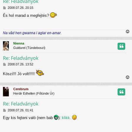
Re: Feladványok
H
t
2008.07.26. 20:15
o
És hol marad a megfejtés?
z
t
z
á
j
s
Na vâd hen gwanna i aglar en-amar.
z
r
i
ó
s
l
Nienna
s
á
Guldurel (Tündeboszi)
z
s
Re: Feladványok
H
t
2008.07.26. 13:52
o
z
Köszi!!! Jó volt!!!!!
t
z
i
á
j
s
s
Cerebrum
z
s
r
Herdir Edhellen (Főtünde Úr)
ó
z
l
Re: Feladványok
á
s
H
t
2008.07.26. 01:41
o
Egy kis fejteni való (nem bab
):
klikk.
z
t
z
á
j
s