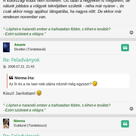
A külországi ködöt nem ismerem. Ott talán a hegyeken is megterem, de
nálunk jobbára a völgyek teknőjében születik - néha már nyáron -, és
csak akkor megy apjához látogatóba, ha nagyra nőtt. De ekkor már
rendesen november van.
"- Léphet-e halandó ember a halhatatlan földre, s élhet-e tovább?
- Ezért született a világra."
i
s
Amarie
s
Elvellon (Tündebarát)
z
Re: Feladványok
H
t
2008.07.21. 21:43
o
z
t
Nienna írta:
z
Az în és a ne laer-nek utána néznél még egyszer?
á
j
s
Köszi! Javítottam!
z
r
ó
l
"- Léphet-e halandó ember a halhatatlan földre, s élhet-e tovább?
á
- Ezért született a világra."
s
i
s
Nienna
s
Guldurel (Tündeboszi)
z