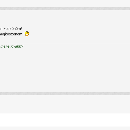
on köszönöm!
, megköszönöm!
élhet-e tovább?