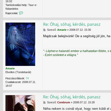
16:02
Tartózkodási hely:
Taur-e-
Ndaedelos
K
Kapcsolat:
a
p
Re: Óhaj, sóhaj, kérdés, panasz
c
s
H
Szerző:
Amarie
»
2008.07.12. 15:30
o
o
l
Majdcsak belejövünk! De a segítség jól jön, ha
z
a
z
t
á
f
s
e
"- Léphet-e halandó ember a halhatatlan földre, s 
z
l
- Ezért született a világra."
ó
v
l
é
á
t
s
e
Amarie
l
Elvellon (Tündebarát)
e
Hozzászólások:
74
C
Csatlakozott:
2008.07.11.
e
18:07
r
e
b
Re: Óhaj, sóhaj, kérdés, panasz
r
u
H
Szerző:
Cerebrum
»
2008.07.12. 15:28
m
o
Néha nekem is csinál olyat, hogy nem küldi el 
f
z