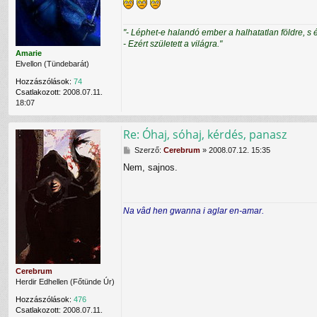
z
ó
l
"- Léphet-e halandó ember a halhatatlan földre, s 
á
- Ezért született a világra."
s
Amarie
Elvellon (Tündebarát)
Hozzászólások:
74
Csatlakozott:
2008.07.11.
18:07
Re: Óhaj, sóhaj, kérdés, panasz
H
Szerző:
Cerebrum
»
2008.07.12. 15:35
o
Nem, sajnos.
z
z
á
s
Na vâd hen gwanna i aglar en-amar.
z
ó
l
á
s
Cerebrum
Herdir Edhellen (Főtünde Úr)
Hozzászólások:
476
Csatlakozott:
2008.07.11.