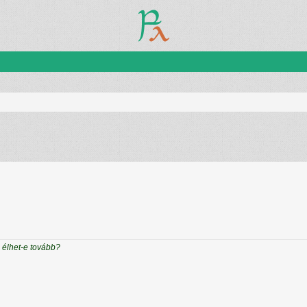
zletes keresés
s élhet-e tovább?