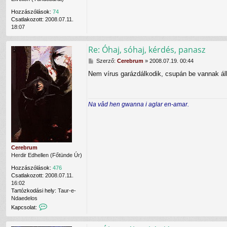
Hozzászólások:
74
Csatlakozott:
2008.07.11.
18:07
Re: Óhaj, sóhaj, kérdés, panasz
H
Szerző:
Cerebrum
»
2008.07.19. 00:44
o
Nem vírus garázdálkodik, csupán be vannak állí
z
z
á
s
Na vâd hen gwanna i aglar en-amar.
z
ó
l
á
s
Cerebrum
Herdir Edhellen (Főtünde Úr)
Hozzászólások:
476
Csatlakozott:
2008.07.11.
16:02
Tartózkodási hely:
Taur-e-
Ndaedelos
K
Kapcsolat:
a
p