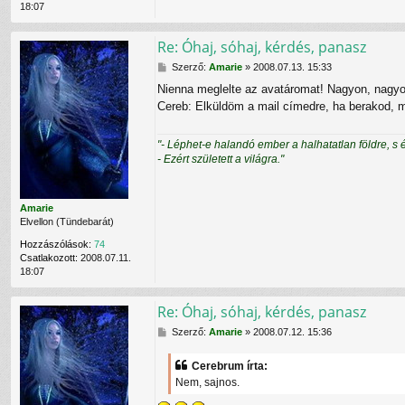
18:07
r
e
b
Re: Óhaj, sóhaj, kérdés, panasz
r
u
H
Szerző:
Amarie
»
2008.07.13. 15:33
m
o
Nienna meglelte az avatáromat! Nagyon, nagy
f
z
e
Cereb: Elküldöm a mail címedre, ha berakod
z
l
á
h
s
"- Léphet-e halandó ember a halhatatlan földre, s 
a
z
- Ezért született a világra."
s
ó
z
l
n
á
á
s
Amarie
l
Elvellon (Tündebarát)
ó
v
Hozzászólások:
74
a
Csatlakozott:
2008.07.11.
l
18:07
Re: Óhaj, sóhaj, kérdés, panasz
H
Szerző:
Amarie
»
2008.07.12. 15:36
o
z
Cerebrum írta:
z
Nem, sajnos.
á
s