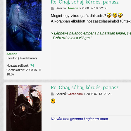
Re: Óhaj, sóhaj, kérdés, panasz
c
s
H
Szerző:
Amarie
»
2008.07.18. 22:53
o
o
l
Megint egy vírus garázdálkodik?
z
a
A korábban elküldött hozzászólásaimból tűnte
z
t
á
f
s
e
"- Léphet-e halandó ember a halhatatlan földre, s 
z
l
- Ezért született a világra."
ó
v
l
é
á
t
s
e
Amarie
l
Elvellon (Tündebarát)
e
Hozzászólások:
74
C
Csatlakozott:
2008.07.11.
e
18:07
r
e
b
Re: Óhaj, sóhaj, kérdés, panasz
r
u
H
Szerző:
Cerebrum
»
2008.07.13. 20:21
m
o
f
z
e
z
l
á
h
s
Na vâd hen gwanna i aglar en-amar.
a
z
s
ó
z
l