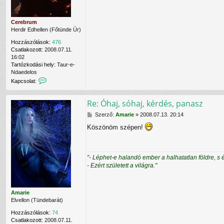
n
á
á
s
l
Cerebrum
ó
Herdir Edhellen (Főtünde Úr)
v
a
Hozzászólások:
476
l
Csatlakozott:
2008.07.11.
16:02
Tartózkodási hely:
Taur-e-
Ndaedelos
K
Kapcsolat:
a
p
Re: Óhaj, sóhaj, kérdés, panasz
c
s
H
Szerző:
Amarie
»
2008.07.13. 20:14
o
o
l
Köszönöm szépen!
z
a
z
t
á
f
s
e
"- Léphet-e halandó ember a halhatatlan földre, s 
z
l
- Ezért született a világra."
ó
v
l
é
á
t
s
e
Amarie
l
Elvellon (Tündebarát)
e
Hozzászólások:
74
C
Csatlakozott:
2008.07.11.
e