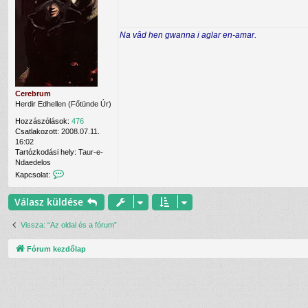
e
z
l
á
h
s
Na vâd hen gwanna i aglar en-amar.
a
z
s
ó
z
l
n
á
á
s
l
Cerebrum
ó
Herdir Edhellen (Főtünde Úr)
v
a
Hozzászólások:
476
l
Csatlakozott:
2008.07.11.
16:02
Tartózkodási hely:
Taur-e-
Ndaedelos
K
Kapcsolat:
a
p
Válasz küldése
c
s
o
Vissza: “Az oldal és a fórum”
l
a
Fórum kezdőlap
t
f
e
l
v
é