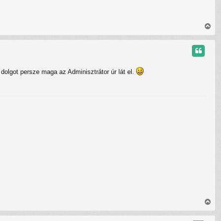
V
i
s
s
z
a
dolgot persze maga az Adminisztrátor úr lát el.
a
t
e
t
e
j
é
r
e
V
i
s