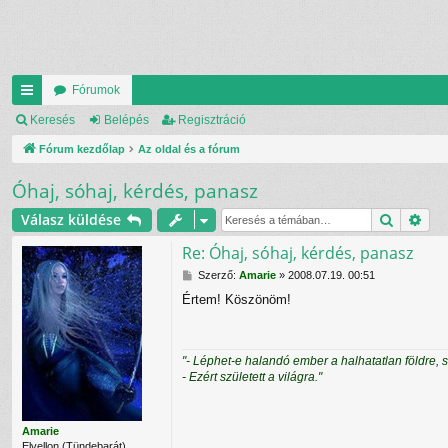
Fórumok
yo
Keresés
Belépés
Regisztráció
rs
Fórum kezdőlap
Az oldal és a fórum
lin
Óhaj, sóhaj, kérdés, panasz
ke
Keresés
Rés
Válasz küldése
k
Re: Óhaj, sóhaj, kérdés, panasz
H
Szerző:
Amarie
»
2008.07.19. 00:51
o
Értem! Köszönöm!
z
z
á
s
"- Léphet-e halandó ember a halhatatlan földre, 
z
- Ezért született a világra."
ó
l
á
s
Amarie
Elvellon (Tündebarát)