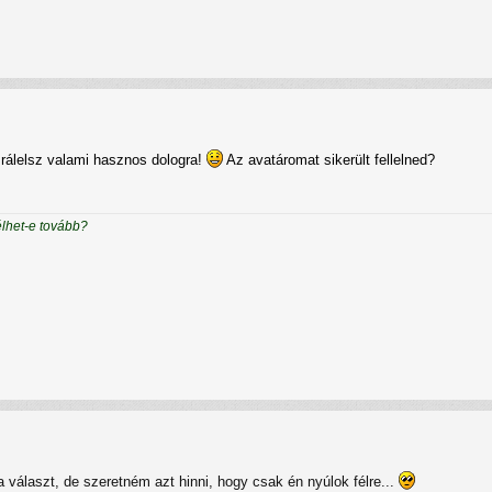
 rálelsz valami hasznos dologra!
Az avatáromat sikerült fellelned?
élhet-e tovább?
a választ, de szeretném azt hinni, hogy csak én nyúlok félre...