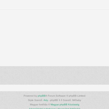
Powered by
phpBB
® Forum Software © phpBB Limited
Style Szerző:
Arty
- phpBB 3.3 Szerző: MrGaby
Magyar fordítás ©
Magyar phpBB Közösség
Adatvédelmi nyilatkozat
|
Használati feltételek