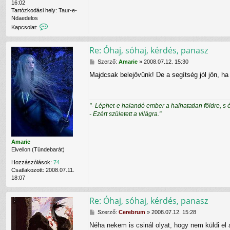
16:02
Tartózkodási hely:
Taur-e-
Ndaedelos
K
Kapcsolat:
a
p
Re: Óhaj, sóhaj, kérdés, panasz
c
s
H
Szerző:
Amarie
»
2008.07.12. 15:30
o
o
l
Majdcsak belejövünk! De a segítség jól jön, ha
z
a
z
t
á
f
s
e
"- Léphet-e halandó ember a halhatatlan földre, s 
z
l
- Ezért született a világra."
ó
v
l
é
á
t
s
e
Amarie
l
Elvellon (Tündebarát)
e
Hozzászólások:
74
C
Csatlakozott:
2008.07.11.
e
18:07
r
e
b
Re: Óhaj, sóhaj, kérdés, panasz
r
u
H
Szerző:
Cerebrum
»
2008.07.12. 15:28
m
o
Néha nekem is csinál olyat, hogy nem küldi el 
f
z