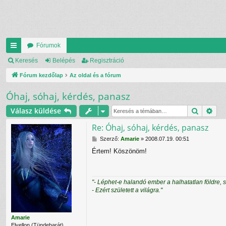
Fórumok
yo
Keresés
Belépés
Regisztráció
rs
Fórum kezdőlap
Az oldal és a fórum
lin
Óhaj, sóhaj, kérdés, panasz
ke
Keresés
Rés
Válasz küldése
k
Re: Óhaj, sóhaj, kérdés, panasz
H
Szerző:
Amarie
»
2008.07.19. 00:51
o
Értem! Köszönöm!
z
z
á
s
"- Léphet-e halandó ember a halhatatlan földre, 
z
- Ezért született a világra."
ó
l
á
s
Amarie
Elvellon (Tündebarát)