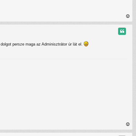
V
i
s
s
z
a
dolgot persze maga az Adminisztrátor úr lát el.
a
t
e
t
e
j
é
r
e
V
i
s