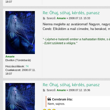
18:07
r
e
b
Re: Óhaj, sóhaj, kérdés, panasz
r
u
H
Szerző:
Amarie
»
2008.07.13. 15:33
m
o
Nienna meglelte az avatáromat! Nagyon, nagy
f
z
e
Cereb: Elküldöm a mail címedre, ha berakod
z
l
á
h
s
"- Léphet-e halandó ember a halhatatlan földre, s 
a
z
- Ezért született a világra."
s
ó
z
l
n
á
á
s
Amarie
l
Elvellon (Tündebarát)
ó
v
Hozzászólások:
74
a
Csatlakozott:
2008.07.11.
l
18:07
Re: Óhaj, sóhaj, kérdés, panasz
H
Szerző:
Amarie
»
2008.07.12. 15:36
o
z
Cerebrum írta:
z
Nem, sajnos.
á
s