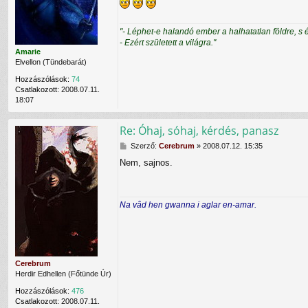
z
ó
l
"- Léphet-e halandó ember a halhatatlan földre, s 
á
- Ezért született a világra."
s
Amarie
Elvellon (Tündebarát)
Hozzászólások:
74
Csatlakozott:
2008.07.11.
18:07
Re: Óhaj, sóhaj, kérdés, panasz
H
Szerző:
Cerebrum
»
2008.07.12. 15:35
o
Nem, sajnos.
z
z
á
s
Na vâd hen gwanna i aglar en-amar.
z
ó
l
á
s
Cerebrum
Herdir Edhellen (Főtünde Úr)
Hozzászólások:
476
Csatlakozott:
2008.07.11.