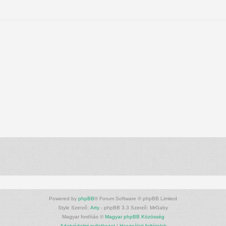
Powered by
phpBB
® Forum Software © phpBB Limited
Style Szerző:
Arty
- phpBB 3.3 Szerző: MrGaby
Magyar fordítás ©
Magyar phpBB Közösség
Adatvédelmi nyilatkozat
|
Használati feltételek