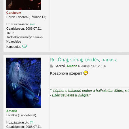
n
á
á
s
l
Cerebrum
ó
Herdir Edhellen (Főtünde Úr)
v
a
Hozzászólások:
476
l
Csatlakozott:
2008.07.11.
16:02
Tartózkodási hely:
Taur-e-
Ndaedelos
K
Kapcsolat:
a
p
Re: Óhaj, sóhaj, kérdés, panasz
c
s
H
Szerző:
Amarie
»
2008.07.13. 20:14
o
o
l
Köszönöm szépen!
z
a
z
t
á
f
s
e
"- Léphet-e halandó ember a halhatatlan földre, s 
z
l
- Ezért született a világra."
ó
v
l
é
á
t
s
e
Amarie
l
Elvellon (Tündebarát)
e
Hozzászólások:
74
C
Csatlakozott:
2008.07.11.
e