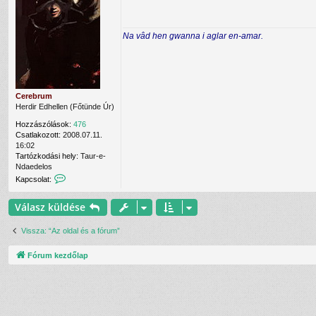
e
z
l
á
h
s
Na vâd hen gwanna i aglar en-amar.
a
z
s
ó
z
l
n
á
á
s
l
Cerebrum
ó
Herdir Edhellen (Főtünde Úr)
v
a
Hozzászólások:
476
l
Csatlakozott:
2008.07.11.
16:02
Tartózkodási hely:
Taur-e-
Ndaedelos
K
Kapcsolat:
a
p
Válasz küldése
c
s
o
Vissza: “Az oldal és a fórum”
l
a
Fórum kezdőlap
t
f
e
l
v
é