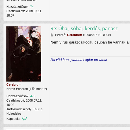
Hozzászólások:
74
Csatlakozott:
2008.07.11.
18:07
Re: Óhaj, sóhaj, kérdés, panasz
H
Szerző:
Cerebrum
»
2008.07.19. 00:44
o
Nem vírus garázdálkodik, csupán be vannak állí
z
z
á
s
Na vâd hen gwanna i aglar en-amar.
z
ó
l
á
s
Cerebrum
Herdir Edhellen (Főtünde Úr)
Hozzászólások:
476
Csatlakozott:
2008.07.11.
16:02
Tartózkodási hely:
Taur-e-
Ndaedelos
K
Kapcsolat:
a
p