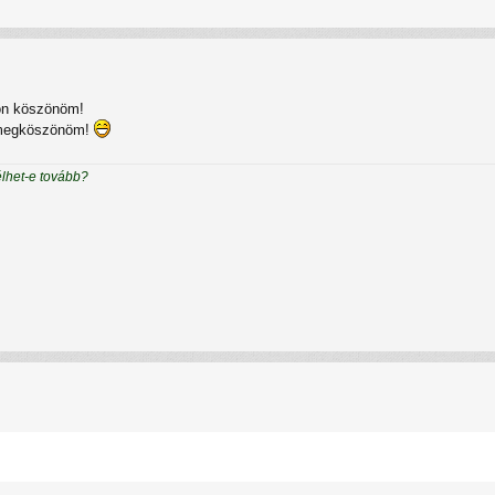
on köszönöm!
, megköszönöm!
élhet-e tovább?