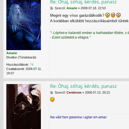
Re: Óhaj, sóhaj, kérdés, panasz
c
s
H
Szerző:
Amarie
»
2008.07.18. 22:53
o
o
l
Megint egy vírus garázdálkodik?
z
a
A korábban elküldött hozzászólásaimból tűnte
z
t
á
f
s
e
"- Léphet-e halandó ember a halhatatlan földre, s 
z
l
- Ezért született a világra."
ó
v
l
é
á
t
s
e
Amarie
l
Elvellon (Tündebarát)
e
Hozzászólások:
74
C
Csatlakozott:
2008.07.11.
e
18:07
r
e
b
Re: Óhaj, sóhaj, kérdés, panasz
r
u
H
Szerző:
Cerebrum
»
2008.07.13. 20:21
m
o
f
z
e
z
l
á
h
s
Na vâd hen gwanna i aglar en-amar.
a
z
s
ó
z
l