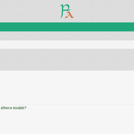
zletes keresés
s élhet-e tovább?