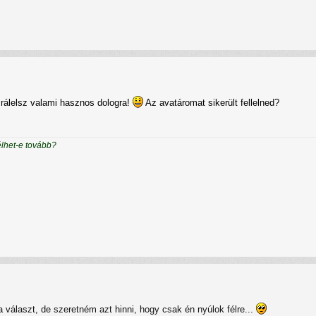
 rálelsz valami hasznos dologra!
Az avatáromat sikerült fellelned?
élhet-e tovább?
a választ, de szeretném azt hinni, hogy csak én nyúlok félre...