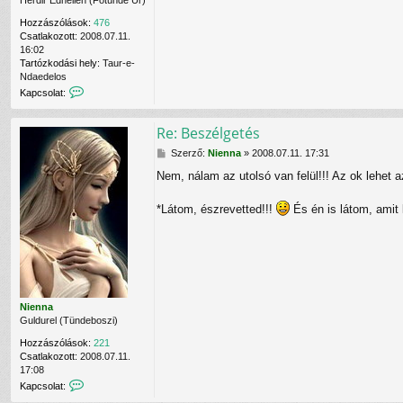
Herdir Edhellen (Főtünde Úr)
l
N
Hozzászólások:
476
i
Csatlakozott:
2008.07.11.
e
16:02
n
Tartózkodási hely:
Taur-e-
n
Ndaedelos
a
K
Kapcsolat:
f
a
e
p
l
Re: Beszélgetés
c
h
s
a
H
Szerző:
Nienna
»
2008.07.11. 17:31
o
s
o
l
z
Nem, nálam az utolsó van felül!!! Az ok lehe
z
a
n
z
t
á
á
*Látom, észrevetted!!!
És én is látom, amit 
f
l
s
e
ó
z
l
v
ó
v
a
l
é
l
á
t
s
e
l
Nienna
e
Guldurel (Tündeboszi)
C
Hozzászólások:
221
e
Csatlakozott:
2008.07.11.
r
17:08
e
K
Kapcsolat:
b
a
r