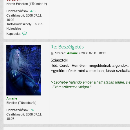
Herdir Edhellen (Főtünde Úr)
Hozzászólások:
476
Csatlakozott:
2008.07.11.
16:02
Tartózkodási hely:
Taur-e-
Ndaedelos
K
Kapcsolat:
a
p
Re: Beszélgetés
c
s
H
Szerző:
Amarie
»
2008.07.11. 18:13
o
o
l
Sziasztok!
z
a
Hűű, Cereb! Remélem megoldódnak a gondok, ho
z
t
á
Egyelőre nézek mint a moziban, kissé szokatla
f
s
e
z
l
"- Léphet-e halandó ember a halhatatlan földre, s 
ó
v
- Ezért született a világra."
l
é
á
t
s
e
Amarie
l
Elvellon (Tündebarát)
e
Hozzászólások:
74
C
Csatlakozott:
2008.07.11.
e
18:07
r
e
b