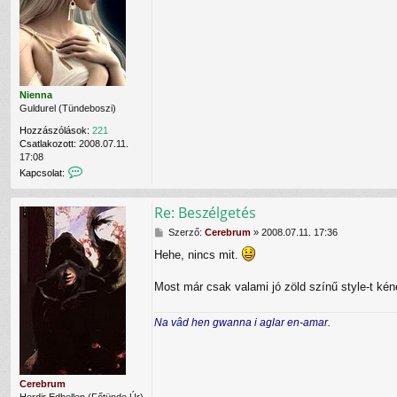
f
s
e
z
l
ó
v
l
é
á
t
s
e
l
Nienna
e
Guldurel (Tündeboszi)
C
Hozzászólások:
221
e
Csatlakozott:
2008.07.11.
r
17:08
e
K
Kapcsolat:
b
a
r
p
u
Re: Beszélgetés
c
m
s
f
H
Szerző:
Cerebrum
»
2008.07.11. 17:36
o
e
o
l
l
Hehe, nincs mit.
z
a
h
z
t
a
á
Most már csak valami jó zöld színű style-t kéne
f
s
s
e
z
z
l
n
Na vâd hen gwanna i aglar en-amar.
ó
v
á
l
é
l
á
t
ó
s
e
v
l
Cerebrum
a
e