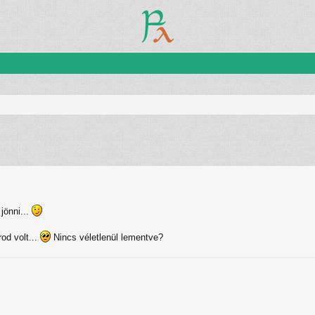
zletes keresés
jönni...
od volt...
Nincs véletlenül lementve?