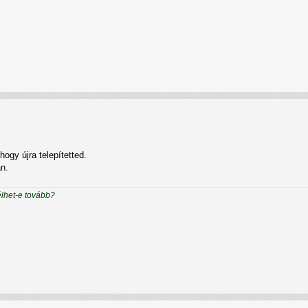
gy újra telepítetted.
n.
élhet-e tovább?