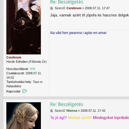
Re: Beszélgetés
r
u
H
Szerző:
Cerebrum
»
2008.07.11. 17:47
m
o
Jaja, vannak azért itt jópofa és hasznos dolgok
f
z
e
z
l
á
h
s
Na vâd hen gwanna i aglar en-amar.
a
z
s
ó
z
l
n
á
á
s
l
Cerebrum
ó
Herdir Edhellen (Főtünde Úr)
v
a
Hozzászólások:
476
l
Csatlakozott:
2008.07.11.
16:02
Tartózkodási hely:
Taur-e-
Ndaedelos
K
Kapcsolat:
a
p
Re: Beszélgetés
c
s
H
Szerző:
Nienna
»
2008.07.11. 17:42
o
o
l
Te jó ég!!!
Mennyi szín!!!
Mindegyiket kipróbálo
z
a
z
t
á