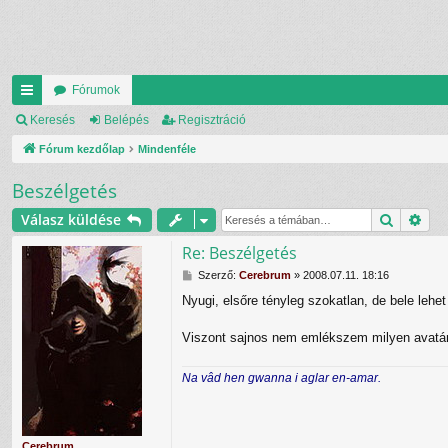
Fórumok
yo
Keresés
Belépés
Regisztráció
rs
Fórum kezdőlap
Mindenféle
lin
Beszélgetés
ke
Keresés
Rés
Válasz küldése
k
Re: Beszélgetés
H
Szerző:
Cerebrum
»
2008.07.11. 18:16
o
Nyugi, elsőre tényleg szokatlan, de bele lehet 
z
z
á
Viszont sajnos nem emlékszem milyen avatár
s
z
Na vâd hen gwanna i aglar en-amar.
ó
l
á
s
Cerebrum