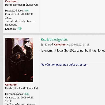
l
Cerebrum
a
e
Herdir Edhellen (Főtünde Úr)
l
N
Hozzászólások:
476
i
Csatlakozott:
2008.07.11.
e
16:02
n
Tartózkodási hely:
Taur-e-
n
Ndaedelos
a
K
Kapcsolat:
f
a
e
p
l
Re: Beszélgetés
c
h
s
a
H
Szerző:
Cerebrum
»
2008.07.11. 17:18
o
s
o
l
z
Istenem, itt legalább 100x annyi beállítási lehe
z
a
n
z
t
á
á
f
l
s
e
ó
Na vâd hen gwanna i aglar en-amar.
z
l
v
ó
v
a
l
é
l
á
t
s
e
l
Cerebrum
e
Herdir Edhellen (Főtünde Úr)
C
Hozzászólások:
476
e
Csatlakozott:
2008.07.11.
r
16:02
e
Tartózkodási hely:
Taur-e-