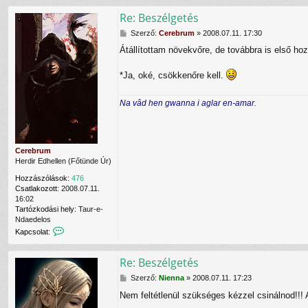
p
u
Re: Beszélgetés
c
m
s
f
H
Szerző:
Cerebrum
»
2008.07.11. 17:30
o
e
o
l
l
Átállítottam növekvőre, de továbbra is első ho
z
a
h
z
t
a
á
*Ja, oké, csökkenőre kell.
f
s
s
e
z
z
l
n
Na vâd hen gwanna i aglar en-amar.
ó
v
á
l
é
l
á
t
ó
s
e
v
l
Cerebrum
a
e
Herdir Edhellen (Főtünde Úr)
l
N
Hozzászólások:
476
i
Csatlakozott:
2008.07.11.
e
16:02
n
Tartózkodási hely:
Taur-e-
n
Ndaedelos
a
K
Kapcsolat:
f
a
e
p
l
Re: Beszélgetés
c
h
s
a
H
Szerző:
Nienna
»
2008.07.11. 17:23
o
s
o
l
z
Nem feltétlenül szükséges kézzel csinálnod!!! A
z
a
n
z