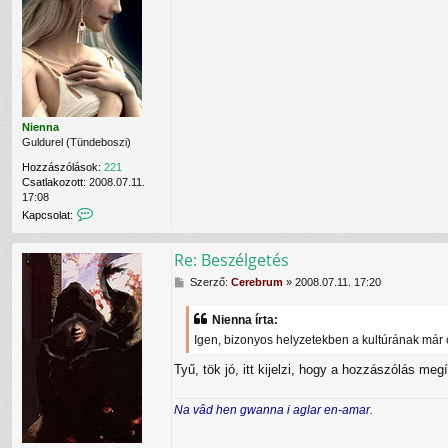
t
á
á
f
l
s
e
ó
z
l
v
ó
v
a
l
é
l
á
t
s
e
l
Nienna
e
Guldurel (Tündeboszi)
C
Hozzászólások:
221
e
Csatlakozott:
2008.07.11.
r
17:08
e
K
Kapcsolat:
b
a
r
p
u
Re: Beszélgetés
c
m
s
f
H
Szerző:
Cerebrum
»
2008.07.11. 17:20
o
e
o
l
l
z
a
Nienna írta:
h
z
t
a
Igen, bizonyos helyzetekben a kultúrának má
á
f
s
s
e
z
Tyű, tök jó, itt kijelzi, hogy a hozzászólás 
z
l
n
ó
v
á
l
é
Na vâd hen gwanna i aglar en-amar.
l
á
t
ó
s
e
v