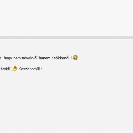
t az, hogy nem növekvő, hanem csökkenő!!!
látok!!!
Köszönöm!!!*