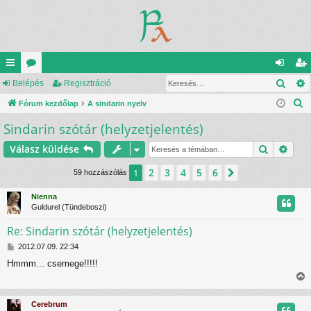
Kere
yo
Belépés
ór
Regisztráció
el
eg
K
rs
Fórum kezdőlap
u
A sindarin nyelv
ép
is
e
Sindarin szótár (helyzetjelentés)
lin
m
és
ztr
r
ke
ok
ác
Keresés
Rész
Válasz küldése
e
s
k
ió
2
3
4
5
6
1
Következő
59 hozzászólás
é
s
Nienna
Guldurel (Tündeboszi)
Re: Sindarin szótár (helyzetjelentés)
H
2012.07.09. 22:34
o
Hmmm... csemege!!!!!
z
z
i
á
s
s
Cerebrum
z
s