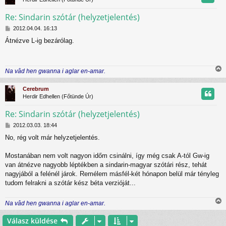
z
s
Re: Sindarin szótár (helyzetjelentés)
H
t
2012.04.04. 16:13
o
Átnézve L-ig bezárólag.
z
t
z
á
j
s
Na vâd hen gwanna i aglar en-amar.
z
r
i
ó
s
l
Cerebrum
s
á
Herdir Edhellen (Főtünde Úr)
z
s
Re: Sindarin szótár (helyzetjelentés)
H
t
2012.03.03. 18:44
o
No, rég volt már helyzetjelentés.
z
t
z
á
Mostanában nem volt nagyon időm csinálni, így még csak A-tól Gw-ig
j
s
van átnézve nagyobb léptékben a sindarin-magyar szótári rész, tehát
z
r
nagyjából a felénél járok. Remélem másfél-két hónapon belül már tényleg
ó
tudom felrakni a szótár kész béta verzióját...
l
á
s
Na vâd hen gwanna i aglar en-amar.
i
s
Válasz küldése
s