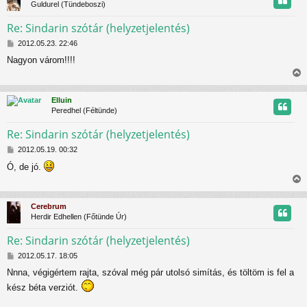
á
Guldurel (Tündeboszi)
z
s
Re: Sindarin szótár (helyzetjelentés)
H
t
2012.05.23. 22:46
o
Nagyon várom!!!!
z
t
z
i
á
j
s
s
Elluin
z
s
r
Peredhel (Féltünde)
ó
z
l
Re: Sindarin szótár (helyzetjelentés)
á
s
H
t
2012.05.19. 00:32
o
Ó, de jó.
z
t
z
i
á
j
s
s
Cerebrum
z
s
r
Herdir Edhellen (Főtünde Úr)
ó
z
l
Re: Sindarin szótár (helyzetjelentés)
á
s
H
t
2012.05.17. 18:05
o
Nnna, végigértem rajta, szóval még pár utolsó simítás, és töltöm is fel a
z
t
z
kész béta verziót.
á
j
s