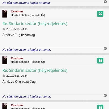
Na vâd hen gwanna i aglar en-amar.
z
r
i
ó
s
l
Cerebrum
s
á
Herdir Edhellen (Főtünde Úr)
z
s
Re: Sindarin szótár (helyzetjelentés)
H
t
2012.05.05. 23:41
o
Átnézve T-ig bezárólag.
z
t
z
á
j
s
Na vâd hen gwanna i aglar en-amar.
z
r
i
ó
s
l
Cerebrum
s
á
Herdir Edhellen (Főtünde Úr)
z
s
Re: Sindarin szótár (helyzetjelentés)
H
t
2012.04.13. 20:34
o
Átnézve O-ig bezárólag.
z
t
z
á
j
s
Na vâd hen gwanna i aglar en-amar.
z
r
i
ó
s
l
Cerebrum
s
á
Herdir Edhellen (Főtünde Úr)