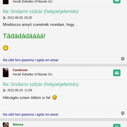
Herdir Edhellen (Főtünde Úr)
ó
z
l
Re: Sindarin szótár (helyzetjelentés)
á
s
H
t
2012.06.03. 02:25
o
Mindössze annyit szeretnék mondani, hogy...
z
t
z
Tádádádáááá!
á
j
s
z
r
ó
l
á
Na vâd hen gwanna i aglar en-amar.
s
i
s
Cerebrum
s
Herdir Edhellen (Főtünde Úr)
z
Re: Sindarin szótár (helyzetjelentés)
H
t
2012.05.24. 11:59
o
Hétvégén sztem töltöm is fel.
z
t
z
á
j
s
Na vâd hen gwanna i aglar en-amar.
z
r
i
ó
s
l
Nienna
s