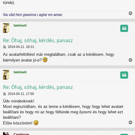
tünde).
Na vâd hen gwanna i aglar en-amar.
i
s
tamisuti
s
z
Re: Óhaj, sóhaj, kérdés, panasz
H
t
2014.04.11. 18:11
o
Az avatarfeltöltést már megtaláltam, csak az a kérdésem, hogy
z
t
bármilyen avatar jó-e?
z
i
á
j
s
s
tamisuti
z
s
r
ó
z
l
Re: Óhaj, sóhaj, kérdés, panasz
á
s
H
t
2014.04.11. 17:55
o
Üdv mindenkinek!
z
t
Most regisztráltam, és az lenne a kérdésem, hogy hogy lehet avatart
z
á
beállítani és hogy mi az hogy féltünde meg ilyesmi és hogy lehet ezt
j
s
beállítani?
z
r
Előre köszönöm!
ó
i
l
s
á
Cerebrum