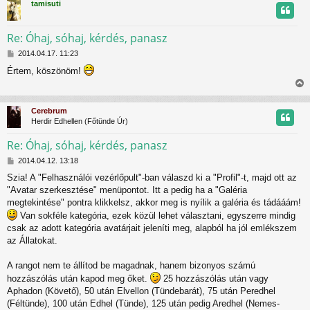
tamisuti
ó
s
l
z
á
Re: Óhaj, sóhaj, kérdés, panasz
s
H
t
2014.04.17. 11:23
o
Értem, köszönöm!
z
t
z
i
á
j
s
s
Cerebrum
z
s
r
Herdir Edhellen (Főtünde Úr)
ó
z
l
Re: Óhaj, sóhaj, kérdés, panasz
á
s
H
t
2014.04.12. 13:18
o
Szia! A "Felhasználói vezérlőpult"-ban válaszd ki a "Profil"-t, majd ott az
z
t
"Avatar szerkesztése" menüpontot. Itt a pedig ha a "Galéria
z
á
megtekintése" pontra klikkelsz, akkor meg is nyílik a galéria és tádááám!
j
s
Van sokféle kategória, ezek közül lehet választani, egyszerre mindig
z
r
csak az adott kategória avatárjait jeleníti meg, alapból ha jól emlékszem
ó
az Állatokat.
l
á
s
A rangot nem te állítod be magadnak, hanem bizonyos számú
hozzászólás után kapod meg őket.
25 hozzászólás után vagy
Aphadon (Követő), 50 után Elvellon (Tündebarát), 75 után Peredhel
(Féltünde), 100 után Edhel (Tünde), 125 után pedig Aredhel (Nemes-