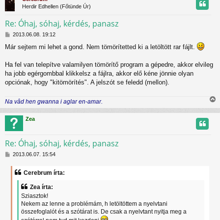
s
s
Herdir Edhellen (Főtünde Úr)
z
Re: Óhaj, sóhaj, kérdés, panasz
H
t
2013.06.08. 19:12
o
Már sejtem mi lehet a gond. Nem tömörítetted ki a letöltött rar fájlt.
z
t
z
á
Ha fel van telepítve valamilyen tömörítő program a gépedre, akkor elvileg
j
s
ha jobb egérgombbal klikkelsz a fájlra, akkor elő kéne jönnie olyan
z
r
opciónak, hogy "kitömörítés". A jelszót se feledd (mellon).
ó
l
á
Na vâd hen gwanna i aglar en-amar.
i
s
s
Zea
s
z
Re: Óhaj, sóhaj, kérdés, panasz
H
t
2013.06.07. 15:54
o
z
t
Cerebrum írta:
z
á
j
Zea írta:
s
Sziasztok!
z
r
Nekem az lenne a problémám, h letöltöttem a nyelvtani
ó
összefoglalót és a szótárat is. De csak a nyelvtant nyitja meg a
l