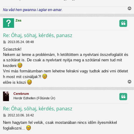
Na vâd hen gwanna i aglar en-amar.
i
s
Zea
s
z
Re: Óhaj, sóhaj, kérdés, panasz
H
t
2013.05.24. 08:48
o
Sziasztok!
z
t
Nekem az lenne a problémám, h letöltöttem a nyelvtani összefoglalót és
z
á
a szótárat is. De csak a nyelvtant nyitja meg a szótárral nem tud mit
j
s
kezdeni
z
r
Vmi más formátumban nem lehetne felrakni vagy tudtok adni vmi ötletet
ó
h most mit csináljak?!
l
á
előre is köszi
i
s
s
Cerebrum
s
Herdir Edhellen (Főtünde Úr)
z
Re: Óhaj, sóhaj, kérdés, panasz
H
t
2012.10.06. 16:42
o
Nem hagytam fel velük, csak mostanában nincs időm ilyesmikkel
z
t
foglalkozni...
z
á