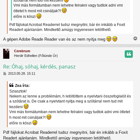
á
szótárral nem tud mit kezdeni
s
Vmi más formátumban nem lehetne felrakni vagy tudtok adni vmi
ötletet h most mit csináljak?!
előre is köszi
Pdf fájlokat Acrobat Readerrel tudsz megnyitni, bár én inkább a Foxit
Readert ajánlanám. Mindkettő amúgy ingyenesen letölthető.
A gépen Adobe Reade Reader van és az nem nyitja meg
i
s
Cerebrum
s
Herdir Edhellen (Főtünde Úr)
z
Re: Óhaj, sóhaj, kérdés, panasz
H
t
2013.05.28. 15:11
o
z
t
Zea írta:
z
Sziasztok!
á
j
Nekem az lenne a problémám, h letöltöttem a nyelvtani összefoglalót és
s
a szótárat is. De csak a nyelvtant nyitja meg a szótárral nem tud mit
z
r
ó
kezdeni
l
Vmi más formátumban nem lehetne felrakni vagy tudtok adni vmi ötletet
á
h most mit csináljak?!
s
előre is köszi
Pdf fájlokat Acrobat Readerrel tudsz megnyitni, bár én inkább a Foxit
Readert ajánlanám. Mindkettő amúgy ingyenesen letölthető.