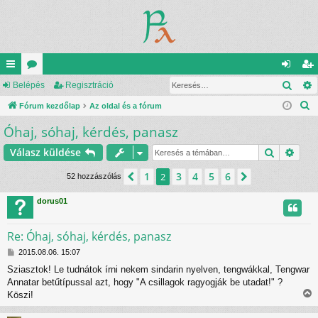
Kere
yo
Belépés
ór
Regisztráció
el
eg
K
rs
Fórum kezdőlap
u
Az oldal és a fórum
ép
is
e
Óhaj, sóhaj, kérdés, panasz
lin
m
és
ztr
r
ke
ok
ác
Keresés
Rész
Válasz küldése
e
s
k
ió
1
3
4
5
6
Előző
2
Következő
52 hozzászólás
é
s
dorus01
Re: Óhaj, sóhaj, kérdés, panasz
H
2015.08.06. 15:07
o
Sziasztok! Le tudnátok írni nekem sindarin nyelven, tengwákkal, Tengwar
z
Annatar betűtípussal azt, hogy "A csillagok ragyogják be utadat!" ?
z
á
Köszi!
i
s
z
s