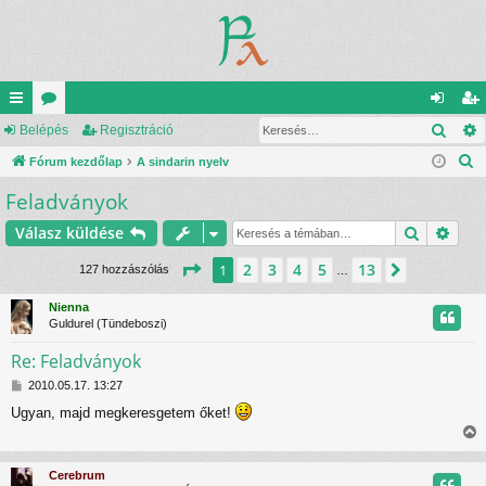
Kere
yo
Belépés
ór
Regisztráció
el
eg
K
rs
Fórum kezdőlap
u
A sindarin nyelv
ép
is
e
Feladványok
lin
m
és
ztr
r
ke
ok
ác
Keresés
Rész
Válasz küldése
e
s
k
ió
Oldal:
1
/
13
2
3
4
5
13
1
Következ
127 hozzászólás
…
é
s
Nienna
Guldurel (Tündeboszi)
Re: Feladványok
H
2010.05.17. 13:27
o
Ugyan, majd megkeresgetem őket!
z
z
i
á
s
s
Cerebrum
z
s