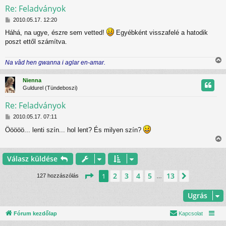
Re: Feladványok
H
t
2010.05.17. 12:20
o
Háhá, na ugye, észre sem vetted!
Egyébként visszafelé a hatodik
z
t
poszt ettől számítva.
z
á
j
s
Na vâd hen gwanna i aglar en-amar.
z
r
i
ó
s
l
Nienna
s
á
Guldurel (Tündeboszi)
z
s
Re: Feladványok
H
t
2010.05.17. 07:11
o
Ööööö... lenti szín... hol lent? És milyen szín?
z
t
z
i
á
j
s
s
Válasz küldése
z
s
r
ó
z
Oldal:
1
/
13
2
3
4
5
13
1
Következ
127 hozzászólás
…
l
á
s
Ugrás
t
t
Fórum kezdőlap
Kapcsolat