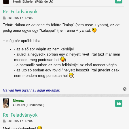
Herdir Edhellen (Főtünde Úr)
ó
z
l
Re: Feladványok
á
s
H
t
2010.05.17. 13:06
o
Tehát: Nálam az
ae
osse és fölötte "kalap" (nem osse + yanta), az
oe
z
t
pedig anna ugyanúgy "kalappal" (nem anna + yanta).
z
á
j
s
+ még pár apróbb hiba
z
r
ó
- az első sor végén az nem kérdőjel
l
- alulról a negyedik sorban egy
n
helyett
m
-et írtál (azt már nem
á
mondom meg pontosan hol
)
s
- a harmadik sorban az nem felkiáltójel az első mondat végén
- az utolsó sorban egy rövid
i
helyett hosszút írtál (megint csak
nem mondom meg pontosan hol
)
Na vâd hen gwanna i aglar en-amar.
i
s
Nienna
s
Guldurel (Tündeboszi)
z
Re: Feladványok
H
t
2010.05.17. 13:04
o
Mert megérdemlem!