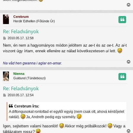
z
t
z
i
á
j
s
s
Cerebrum
z
s
r
Herdir Edhellen (Főtünde Úr)
ó
z
l
Re: Feladványok
á
s
H
t
2010.05.17. 12:58
o
Nem, én nem a hagyományos módon jelöltem az
ae
-t és az
oe
-t. Az
ai
-t
z
t
viszont úgy írtam, ennek ellenére az nálad következetesen
ui
lett.
z
á
j
s
Na vâd hen gwanna i aglar en-amar.
z
r
i
ó
s
l
Nienna
s
á
Guldurel (Tündeboszi)
z
s
Re: Feladványok
H
t
2010.05.17. 12:54
o
z
t
Cerebrum írta:
z
A diftongusokat rontottad el egytől egyig (nem csak ott, ahová kérdőjelet
á
j
raktál).
Ja, Andreth pedig egy személy.
s
z
r
Igen, sejtettem valami hasonlót!
Akkor még próbálkozok!
Vagy a
ó
l
táblázatom rossz?