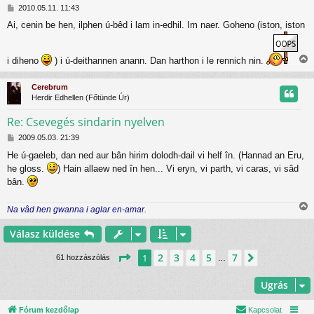
H
t
2010.05.11. 11:43
o
Ai, cenin be hen, ilphen ú-bêd i lam in-edhil. Im naer. Goheno (iston, iston
z
t
z
á
j
s
i diheno
) i ú-deithannen anann. Dan harthon i le rennich nin.
i
z
r
ó
s
Cerebrum
l
s
Herdir Edhellen (Főtünde Úr)
á
z
s
Re: Csevegés sindarin nyelven
H
t
2009.05.03. 21:39
o
He ú-gaeleb, dan ned aur bân hirim dolodh-dail vi helf în. (Hannad an Eru,
z
t
he gloss.
) Hain allaew ned în hen... Vi eryn, vi parth, vi caras, vi sâd
z
á
bân.
j
s
z
r
Na vâd hen gwanna i aglar en-amar.
ó
i
l
s
Válasz küldése
á
s
s
z
Oldal:
1
/
7
2
3
4
5
7
1
Következő
61 hozzászólás
…
Ugrás
t
t
Fórum kezdőlap
Kapcsolat