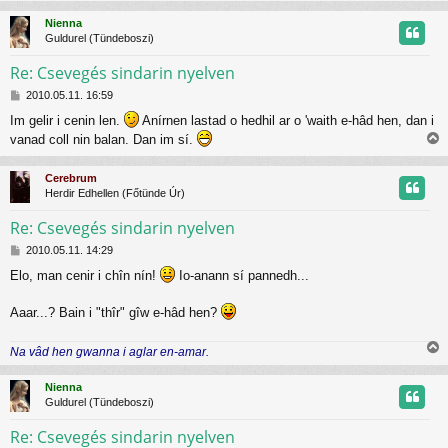
ó
s
l
Nienna
s
á
Guldurel (Tündeboszi)
z
s
Re: Csevegés sindarin nyelven
H
t
2010.05.11. 16:59
o
Im gelir i cenin len.
Anírnen lastad o hedhil ar o 'waith e-hâd hen, dan i
z
t
vanad coll nin balan. Dan im sí.
z
i
á
j
s
s
Cerebrum
z
s
r
Herdir Edhellen (Főtünde Úr)
ó
z
l
Re: Csevegés sindarin nyelven
á
s
H
t
2010.05.11. 14:29
o
Elo, man cenir i chîn nín!
Io-anann sí pannedh...
z
t
z
á
Aaar...? Bain i "thîr" gîw e-hâd hen?
j
s
z
r
Na vâd hen gwanna i aglar en-amar.
ó
i
l
s
á
Nienna
s
s
Guldurel (Tündeboszi)
z
Re: Csevegés sindarin nyelven