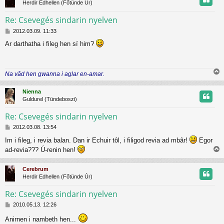
Herdir Edhellen (Főtünde Úr)
ó
z
l
Re: Csevegés sindarin nyelven
á
s
H
t
2012.03.09. 11:33
o
Ar darthatha i fileg hen sí him?
z
t
z
á
j
s
Na vâd hen gwanna i aglar en-amar.
z
r
i
ó
s
l
Nienna
s
á
Guldurel (Tündeboszi)
z
s
Re: Csevegés sindarin nyelven
H
t
2012.03.08. 13:54
o
Im i fileg, i revia balan. Dan ir Echuir tôl, i filigod revia ad mbâr!
Egor
z
t
ad-revia??? Ú-renin hen!
z
i
á
j
s
s
Cerebrum
z
s
r
Herdir Edhellen (Főtünde Úr)
ó
z
l
Re: Csevegés sindarin nyelven
á
s
H
t
2010.05.13. 12:26
o
Anirnen i nambeth hen...
z
t