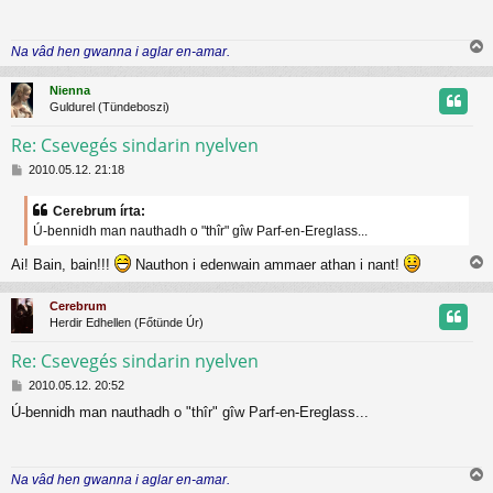
z
á
j
s
Na vâd hen gwanna i aglar en-amar.
z
r
i
ó
s
l
Nienna
s
á
Guldurel (Tündeboszi)
z
s
Re: Csevegés sindarin nyelven
H
t
2010.05.12. 21:18
o
z
t
Cerebrum írta:
z
Ú-bennidh man nauthadh o "thîr" gîw Parf-en-Ereglass...
á
j
s
Ai! Bain, bain!!!
Nauthon i edenwain ammaer athan i nant!
z
r
i
ó
s
l
Cerebrum
s
á
Herdir Edhellen (Főtünde Úr)
z
s
Re: Csevegés sindarin nyelven
H
t
2010.05.12. 20:52
o
Ú-bennidh man nauthadh o "thîr" gîw Parf-en-Ereglass...
z
t
z
á
j
s
Na vâd hen gwanna i aglar en-amar.
z
r
i