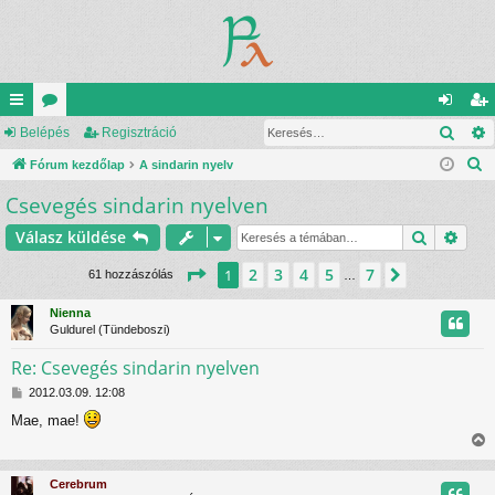
Kere
yo
Belépés
ór
Regisztráció
el
eg
K
rs
Fórum kezdőlap
u
A sindarin nyelv
ép
is
e
Csevegés sindarin nyelven
lin
m
és
ztr
r
ke
ok
ác
Keresés
Rész
Válasz küldése
e
s
k
ió
Oldal:
1
/
7
2
3
4
5
7
1
Következő
61 hozzászólás
…
é
s
Nienna
Guldurel (Tündeboszi)
Re: Csevegés sindarin nyelven
H
2012.03.09. 12:08
o
Mae, mae!
z
z
i
á
s
s
Cerebrum
z
s