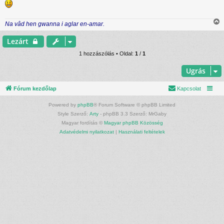
l
á
s
Na vâd hen gwanna i aglar en-amar.
i
s
Lezárt
s
z
1 hozzászólás • Oldal:
1
/
1
Ugrás
t
Fórum kezdőlap
Kapcsolat
t
Powered by
phpBB
® Forum Software © phpBB Limited
j
Style Szerző:
Arty
- phpBB 3.3 Szerző: MrGaby
Magyar fordítás ©
Magyar phpBB Közösség
r
Adatvédelmi nyilatkozat
|
Használati feltételek