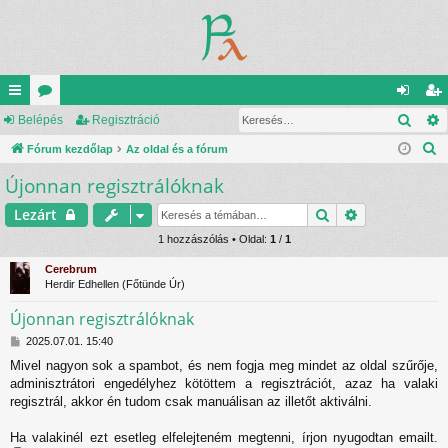
Kere
yo
Belépés
ór
Regisztráció
el
eg
K
rs
Fórum kezdőlap
u
Az oldal és a fórum
ép
is
e
Újonnan regisztrálóknak
lin
m
és
ztr
r
ke
ok
ác
Keresés
Részletes ke
Lezárt
e
s
k
1 hozzászólás • Oldal:
1
/
1
ió
é
Cerebrum
s
Herdir Edhellen (Főtünde Úr)
Újonnan regisztrálóknak
H
2025.07.01. 15:40
o
Mivel nagyon sok a spambot, és nem fogja meg mindet az oldal szűrője,
z
adminisztrátori engedélyhez kötöttem a regisztrációt, azaz ha valaki
z
á
regisztrál, akkor én tudom csak manuálisan az illetőt aktiválni.
s
z
Ha valakinél ezt esetleg elfelejteném megtenni, írjon nyugodtan emailt.
ó