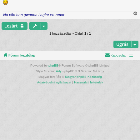
l
á
s
Na vâd hen gwanna i aglar en-amar.
i
s
Lezárt
s
z
1 hozzászólás • Oldal:
1
/
1
Ugrás
t
Fórum kezdőlap
Kapcsolat
t
Powered by
phpBB
® Forum Software © phpBB Limited
j
Style Szerző:
Arty
- phpBB 3.3 Szerző: MrGaby
Magyar fordítás ©
Magyar phpBB Közösség
r
Adatvédelmi nyilatkozat
|
Használati feltételek