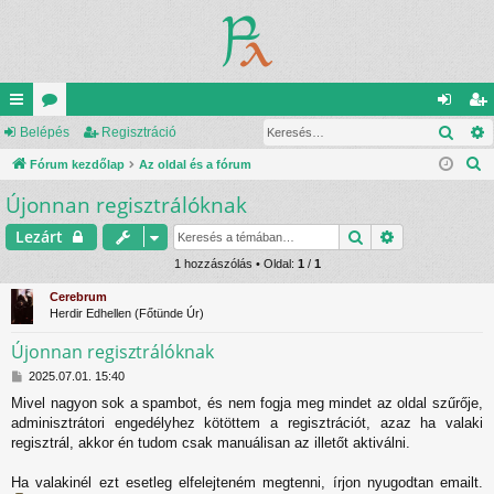
Kere
yo
Belépés
ór
Regisztráció
el
eg
K
rs
Fórum kezdőlap
u
Az oldal és a fórum
ép
is
e
Újonnan regisztrálóknak
lin
m
és
ztr
r
ke
ok
ác
Keresés
Részletes ke
Lezárt
e
s
k
1 hozzászólás • Oldal:
1
/
1
ió
é
Cerebrum
s
Herdir Edhellen (Főtünde Úr)
Újonnan regisztrálóknak
H
2025.07.01. 15:40
o
Mivel nagyon sok a spambot, és nem fogja meg mindet az oldal szűrője,
z
adminisztrátori engedélyhez kötöttem a regisztrációt, azaz ha valaki
z
á
regisztrál, akkor én tudom csak manuálisan az illetőt aktiválni.
s
z
Ha valakinél ezt esetleg elfelejteném megtenni, írjon nyugodtan emailt.
ó