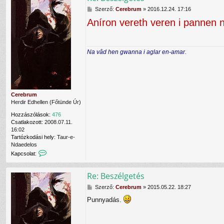
s
H
Szerző:
Cerebrum
»
2016.12.24. 17:16
o
o
l
Aníron vereth veren i pannen n
z
a
z
t
á
f
s
e
Na vâd hen gwanna i aglar en-amar.
z
l
ó
v
l
é
á
t
s
e
l
Cerebrum
e
Herdir Edhellen (Főtünde Úr)
N
Hozzászólások:
476
i
Csatlakozott:
2008.07.11.
e
16:02
n
Tartózkodási hely:
Taur-e-
n
Ndaedelos
a
K
Kapcsolat:
f
a
e
p
l
Re: Beszélgetés
c
h
s
a
H
Szerző:
Cerebrum
»
2015.05.22. 18:27
o
s
o
l
z
Punnyadás.
z
a
n
z
t
á
á
f
l
s