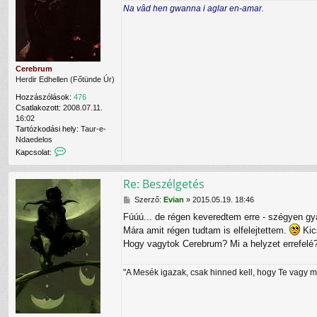
e
ó
Na vâd hen gwanna i aglar en-amar.
z
l
v
ó
v
a
l
é
l
á
t
s
e
l
Cerebrum
e
Herdir Edhellen (Főtünde Úr)
C
Hozzászólások:
476
e
Csatlakozott:
2008.07.11.
r
16:02
e
Tartózkodási hely:
Taur-e-
b
Ndaedelos
r
K
Kapcsolat:
u
a
m
p
f
Re: Beszélgetés
c
e
s
l
H
Szerző:
Evian
»
2015.05.19. 18:46
o
h
o
l
a
Fúúú... de régen keveredtem erre - szégyen gy
z
a
s
Mára amit régen tudtam is elfelejtettem.
Kics
z
t
z
á
Hogy vagytok Cerebrum? Mi a helyzet errefelé
f
n
s
e
á
z
l
l
"A Mesék igazak, csak hinned kell, hogy Te vagy 
ó
v
ó
l
é
v
á
t
a
s
e
l