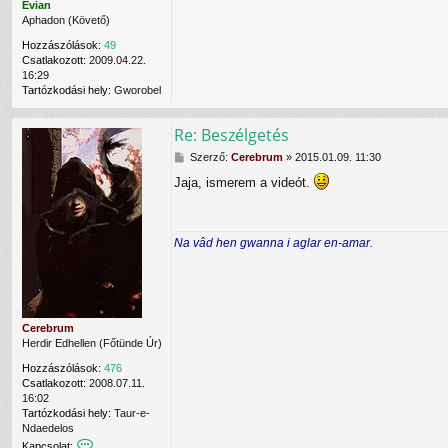
l
Evian
e
Aphadon (Követő)
C
Hozzászólások:
49
e
Csatlakozott:
2009.04.22.
r
16:29
e
Tartózkodási hely:
Gworobel
b
r
u
Re: Beszélgetés
m
f
H
Szerző:
Cerebrum
»
2015.01.09. 11:30
e
o
Jaja, ismerem a videót.
l
z
h
z
a
á
s
s
Na vâd hen gwanna i aglar en-amar.
z
z
n
ó
á
l
l
á
ó
s
v
Cerebrum
a
Herdir Edhellen (Főtünde Úr)
l
Hozzászólások:
476
Csatlakozott:
2008.07.11.
16:02
Tartózkodási hely:
Taur-e-
Ndaedelos
K
Kapcsolat: