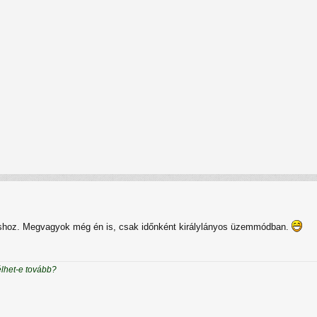
lláshoz. Megvagyok még én is, csak időnként királylányos üzemmódban.
élhet-e tovább?