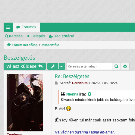
Fórumok
yo
Keresés
Belépés
Regisztráció
rs
Fórum kezdőlap
Mindenféle
lin
Beszélgetés
ke
Keresés
Rés
Válasz küldése
k
Re: Beszélgetés
H
Szerző:
Cerebrum
»
2026.01.05. 20:24
o
z
Nienna
írta:
z
Kívánok mindenkinek jobb és boldogabb évet, 
á
s
Buék!
z
ó
l
(Én így 40-en túl már csak azért szoktam fo
á
s
Na vâd hen gwanna i aglar en-amar.
Cerebrum