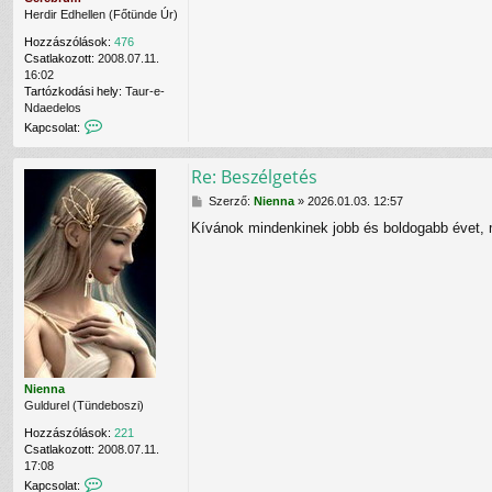
Herdir Edhellen (Főtünde Úr)
Hozzászólások:
476
Csatlakozott:
2008.07.11.
16:02
Tartózkodási hely:
Taur-e-
Ndaedelos
K
Kapcsolat:
a
p
Re: Beszélgetés
c
s
H
Szerző:
Nienna
»
2026.01.03. 12:57
o
o
l
Kívánok mindenkinek jobb és boldogabb évet, mi
z
a
z
t
á
f
s
e
z
l
ó
v
l
é
á
t
s
e
l
Nienna
e
Guldurel (Tündeboszi)
C
Hozzászólások:
221
e
Csatlakozott:
2008.07.11.
r
17:08
e
K
Kapcsolat:
b