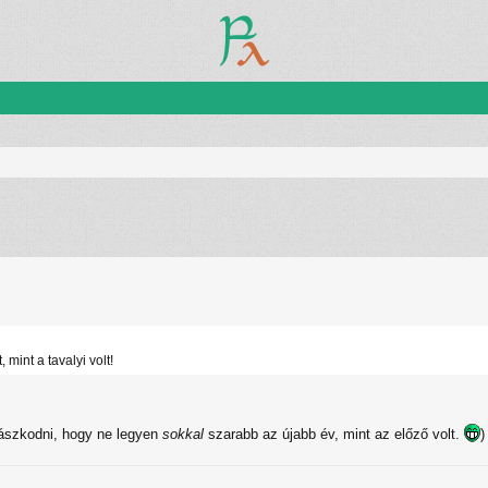
zletes keresés
mint a tavalyi volt!
hászkodni, hogy ne legyen
sokkal
szarabb az újabb év, mint az előző volt.
)