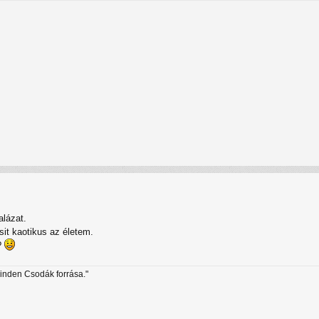
alázat.
it kaotikus az életem.
?
minden Csodák forrása."