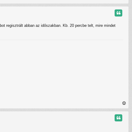
i
s
s
z
a
ot regisztrált abban az időszakban. Kb. 20 percbe telt, mire mindet
a
t
e
t
e
j
é
r
e
V
i
s
s
z
a
a