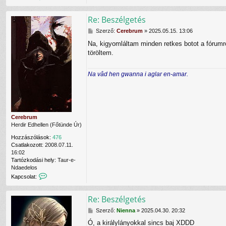
a
r
p
u
Re: Beszélgetés
c
m
s
f
H
Szerző:
Cerebrum
»
2025.05.15. 13:06
o
e
o
l
l
Na, kigyomláltam minden retkes botot a fórumr
z
a
h
töröltem.
z
t
a
á
f
s
s
e
z
Na vâd hen gwanna i aglar en-amar.
z
l
n
ó
v
á
l
é
l
á
t
ó
s
e
v
l
Cerebrum
a
e
Herdir Edhellen (Főtünde Úr)
l
N
Hozzászólások:
476
i
Csatlakozott:
2008.07.11.
e
16:02
n
Tartózkodási hely:
Taur-e-
n
Ndaedelos
a
K
Kapcsolat:
f
a
e
p
l
Re: Beszélgetés
c
h
s
a
H
Szerző:
Nienna
»
2025.04.30. 20:32
o
s
o
l
z
Ó, a királylányokkal sincs baj XDDD
z