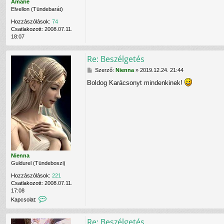
e
Amarie
v
l
Elvellon (Tündebarát)
a
e
l
Hozzászólások:
74
N
Csatlakozott:
2008.07.11.
i
18:07
e
n
n
Re: Beszélgetés
a
f
H
Szerző:
Nienna
»
2019.12.24. 21:44
e
o
Boldog Karácsonyt mindenkinek!
l
z
h
z
a
á
s
s
z
z
n
ó
á
l
l
á
ó
s
v
Nienna
a
Guldurel (Tündeboszi)
l
Hozzászólások:
221
Csatlakozott:
2008.07.11.
17:08
K
Kapcsolat:
a
p
Re: Beszélgetés
c