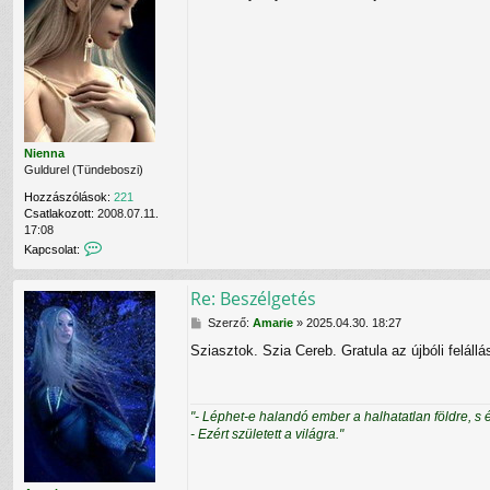
a
n
z
t
á
á
f
l
s
e
ó
z
l
v
ó
v
a
l
é
l
á
t
s
e
l
Nienna
e
Guldurel (Tündeboszi)
C
Hozzászólások:
221
e
Csatlakozott:
2008.07.11.
r
17:08
e
K
Kapcsolat:
b
a
r
p
u
Re: Beszélgetés
c
m
s
f
H
Szerző:
Amarie
»
2025.04.30. 18:27
o
e
o
l
l
Sziasztok. Szia Cereb. Gratula az újbóli felá
z
a
h
z
t
a
á
f
s
s
e
z
"- Léphet-e halandó ember a halhatatlan földre, s 
z
l
n
- Ezért született a világra."
ó
v
á
l
é
l
á
t
ó
s