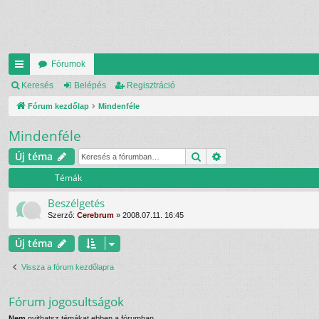
Fórumok
yo
Keresés
Belépés
Regisztráció
rs
Fórum kezdőlap
Mindenféle
lin
Mindenféle
ke
Keresés
Részletes keresés
Új téma
k
Témák
Beszélgetés
Szerző:
Cerebrum
»
2008.07.11. 16:45
Új téma
Vissza a fórum kezdőlapra
Fórum jogosultságok
Nem
nyithatsz témákat ebben a fórumban.