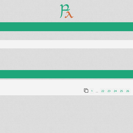
1
22
23
24
25
26
…