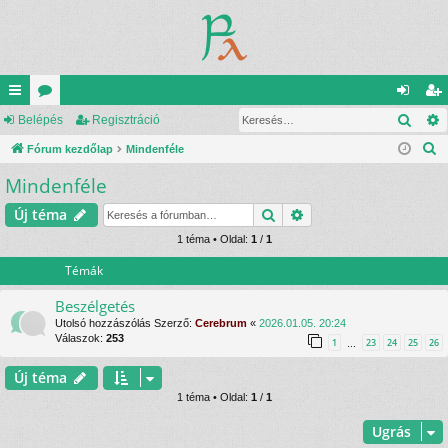
Kere
yo
Belépés
ór
Regisztráció
el
eg
K
rs
Fórum kezdőlap
u
Mindenféle
ép
is
e
Mindenféle
lin
m
és
ztr
r
ke
ok
ác
Keresés
Részletes keresés
Új téma
e
s
k
1 téma • Oldal:
1
/
1
ió
é
Témák
s
Beszélgetés
Utolsó hozzászólás Szerző:
Cerebrum
«
2026.01.05. 20:24
Válaszok:
253
1
23
24
25
26
…
Új téma
1 téma • Oldal:
1
/
1
Ugrás