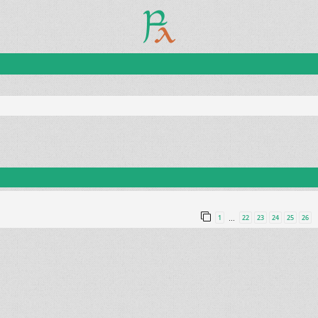
1
22
23
24
25
26
…