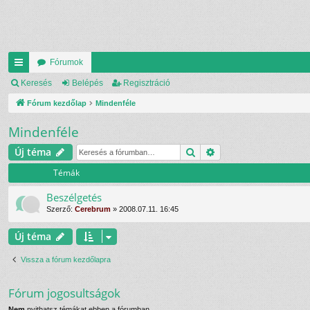
Fórumok
yo
Keresés
Belépés
Regisztráció
rs
Fórum kezdőlap
Mindenféle
lin
Mindenféle
ke
Keresés
Részletes keresés
Új téma
k
Témák
Beszélgetés
Szerző:
Cerebrum
»
2008.07.11. 16:45
Új téma
Vissza a fórum kezdőlapra
Fórum jogosultságok
Nem
nyithatsz témákat ebben a fórumban.