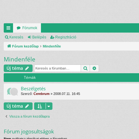
Fórumok
yo
Keresés
Belépés
Regisztráció
rs
Fórum kezdőlap
Mindenféle
lin
Mindenféle
ke
Keresés
Részletes keresés
Új téma
k
Témák
Beszélgetés
Szerző:
Cerebrum
»
2008.07.11. 16:45
Új téma
Vissza a fórum kezdőlapra
Fórum jogosultságok
Nem
nyithatsz témákat ebben a fórumban.