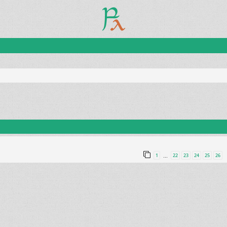
1
22
23
24
25
26
…