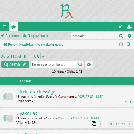
Kere
yo
Belépés
ór
Regisztráció
el
eg
K
rs
Fórum kezdőlap
u
A sindarin nyelv
ép
is
e
A sindarin nyelv
lin
m
és
ztr
r
ke
ok
ác
Keresés
Részletes keresés
Új téma
e
s
k
10 téma • Oldal:
1
/
1
ió
é
Témák
s
Hírek, érdekességek
Utolsó hozzászólás Szerző:
Cerebrum
«
2025.07.01. 13:50
Válaszok:
23
1
2
3
Gyakorlás
Utolsó hozzászólás Szerző:
Nienna
«
2022.10.28. 08:43
Válaszok:
181
1
16
17
18
19
…