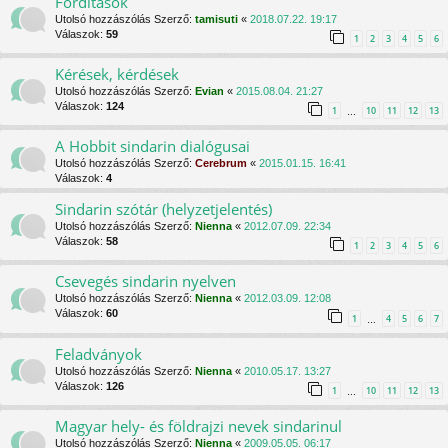
Fordítások
Utolsó hozzászólás Szerző:
tamisuti
«
2018.07.22. 19:17
Válaszok:
59
1
2
3
4
5
6
Kérések, kérdések
Utolsó hozzászólás Szerző:
Evian
«
2015.08.04. 21:27
Válaszok:
124
1
10
11
12
13
…
A Hobbit sindarin dialógusai
Utolsó hozzászólás Szerző:
Cerebrum
«
2015.01.15. 16:41
Válaszok:
4
Sindarin szótár (helyzetjelentés)
Utolsó hozzászólás Szerző:
Nienna
«
2012.07.09. 22:34
Válaszok:
58
1
2
3
4
5
6
Csevegés sindarin nyelven
Utolsó hozzászólás Szerző:
Nienna
«
2012.03.09. 12:08
Válaszok:
60
1
4
5
6
7
…
Feladványok
Utolsó hozzászólás Szerző:
Nienna
«
2010.05.17. 13:27
Válaszok:
126
1
10
11
12
13
…
Magyar hely- és földrajzi nevek sindarinul
Utolsó hozzászólás Szerző:
Nienna
«
2009.05.05. 06:17