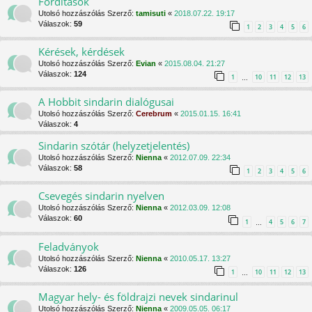
Fordítások
Utolsó hozzászólás Szerző:
tamisuti
«
2018.07.22. 19:17
Válaszok:
59
1
2
3
4
5
6
Kérések, kérdések
Utolsó hozzászólás Szerző:
Evian
«
2015.08.04. 21:27
Válaszok:
124
1
10
11
12
13
…
A Hobbit sindarin dialógusai
Utolsó hozzászólás Szerző:
Cerebrum
«
2015.01.15. 16:41
Válaszok:
4
Sindarin szótár (helyzetjelentés)
Utolsó hozzászólás Szerző:
Nienna
«
2012.07.09. 22:34
Válaszok:
58
1
2
3
4
5
6
Csevegés sindarin nyelven
Utolsó hozzászólás Szerző:
Nienna
«
2012.03.09. 12:08
Válaszok:
60
1
4
5
6
7
…
Feladványok
Utolsó hozzászólás Szerző:
Nienna
«
2010.05.17. 13:27
Válaszok:
126
1
10
11
12
13
…
Magyar hely- és földrajzi nevek sindarinul
Utolsó hozzászólás Szerző:
Nienna
«
2009.05.05. 06:17