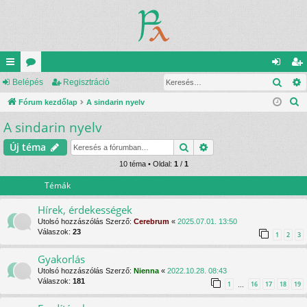
Kere
yo
Belépés
ór
Regisztráció
el
eg
K
rs
Fórum kezdőlap
u
A sindarin nyelv
ép
is
e
A sindarin nyelv
lin
m
és
ztr
r
ke
ok
ác
Keresés
Részletes keresés
Új téma
e
s
k
10 téma • Oldal:
1
/
1
ió
é
Témák
s
Hírek, érdekességek
Utolsó hozzászólás Szerző:
Cerebrum
«
2025.07.01. 13:50
Válaszok:
23
1
2
3
Gyakorlás
Utolsó hozzászólás Szerző:
Nienna
«
2022.10.28. 08:43
Válaszok:
181
1
16
17
18
19
…