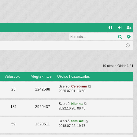
G
Keresé
Ré
G
el
eg
yI
ép
is
K
és
ztr
ác
10 téma • Oldal:
1
/
1
ió
Válaszok
Megtekintve
Utolsó hozzászólás
Szerző:
Cerebrum
23
2242588
2025.07.01. 13:50
Szerző:
Nienna
181
2929437
2022.10.28. 08:43
Szerző:
tamisuti
59
1320511
2018.07.22. 19:17