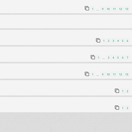
1
9
10
11
12
13
…
1
2
3
4
5
6
1
3
4
5
6
7
…
1
9
10
11
12
13
…
1
2
1
2