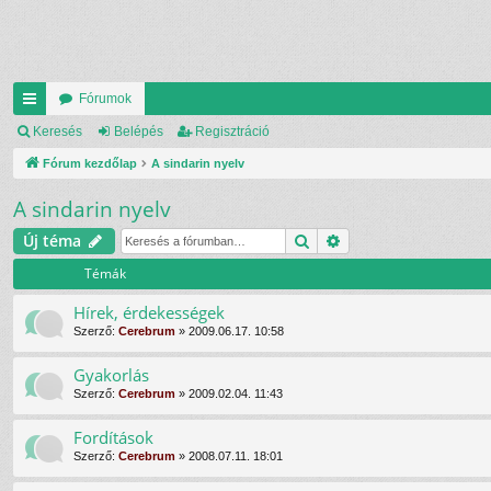
Fórumok
yo
Keresés
Belépés
Regisztráció
rs
Fórum kezdőlap
A sindarin nyelv
lin
A sindarin nyelv
ke
Keresés
Részletes keresés
Új téma
k
Témák
Hírek, érdekességek
Szerző:
Cerebrum
»
2009.06.17. 10:58
Gyakorlás
Szerző:
Cerebrum
»
2009.02.04. 11:43
Fordítások
Szerző:
Cerebrum
»
2008.07.11. 18:01