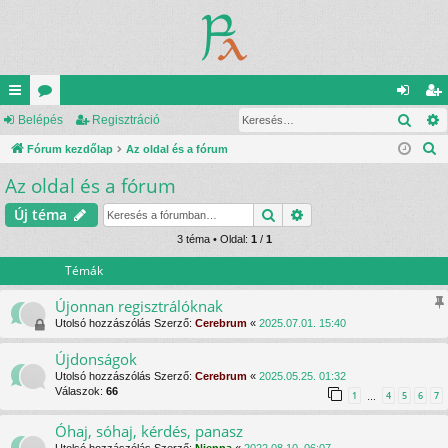
Kere
yo
Belépés
ór
Regisztráció
el
eg
K
rs
Fórum kezdőlap
u
Az oldal és a fórum
ép
is
e
Az oldal és a fórum
lin
m
és
ztr
r
ke
ok
ác
Keresés
Részletes keresés
Új téma
e
s
k
3 téma • Oldal:
1
/
1
ió
é
Témák
s
Újonnan regisztrálóknak
Utolsó hozzászólás Szerző:
Cerebrum
«
2025.07.01. 15:40
Újdonságok
Utolsó hozzászólás Szerző:
Cerebrum
«
2025.05.25. 01:32
Válaszok:
66
1
4
5
6
7
…
Óhaj, sóhaj, kérdés, panasz