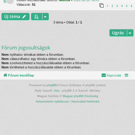
Utolsó hozzászólás Szerző:
Nienna
«
2022.08.10. 06:07
Válaszok:
51
1
2
3
4
5
6
Új téma
3 téma • Oldal:
1
/
1
Ugrás
Fórum jogosultságok
Nem
nyithatsz témákat ebben a fórumban.
Nem
válaszolhatsz egy témára ebben a fórumban.
Nem
szerkesztheted a hozzászólásaidat ebben a fórumban.
Nem
törölheted a hozzászólásaidat ebben a fórumban.
Fórum kezdőlap
Kapcsolat
Powered by
phpBB
® Forum Software © phpBB Limited
Style Szerző:
Arty
- phpBB 3.3 Szerző: MrGaby
Magyar fordítás ©
Magyar phpBB Közösség
Adatvédelmi nyilatkozat
|
Használati feltételek