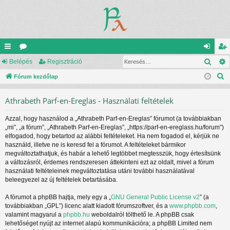
Kere
yo
Belépés
ór
Regisztráció
el
eg
K
rs
Fórum kezdőlap
u
ép
is
e
lin
m
és
ztr
Athrabeth Parf-en-Ereglas - Használati feltételek
r
ke
ok
ác
e
Azzal, hogy használod a „Athrabeth Parf-en-Ereglas” fórumot (a továbbiakban
s
k
ió
„mi”, „a fórum”, „Athrabeth Parf-en-Ereglas”, „https://parf-en-ereglass.hu/forum”)
é
elfogadod, hogy betartod az alábbi feltételeket. Ha nem fogadod el, kérjük ne
s
használd, illetve ne is keresd fel a fórumot. A feltételeket bármikor
megváltoztathatjuk, és habár a lehető legtöbbet megtesszük, hogy értesítsünk
a változásról, érdemes rendszeresen áttekinteni ezt az oldalt, mivel a fórum
használati feltételeinek megváltoztatása utáni további használatával
beleegyezel az új feltételek betartásába.
A fórumot a phpBB hajtja, mely egy a „
GNU General Public License v2
” (a
továbbiakban „GPL”) licenc alatt kiadott fórumszoftver, és a
www.phpbb.com
,
valamint magyarul a
phpbb.hu
weboldalról tölthető le. A phpBB csak
lehetőséget nyújt az internet alapú kommunikációra; a phpBB Limited nem