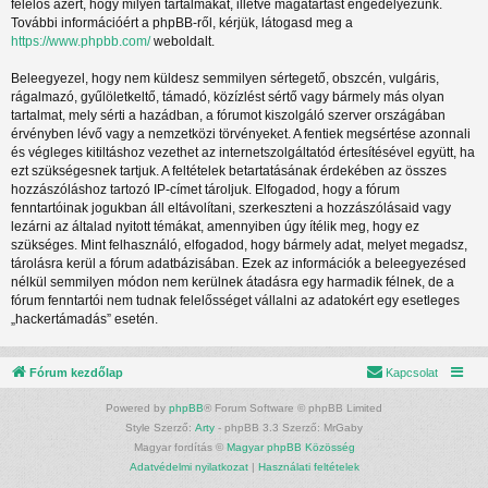
felelős azért, hogy milyen tartalmakat, illetve magatartást engedélyezünk.
További információért a phpBB-ről, kérjük, látogasd meg a
https://www.phpbb.com/
weboldalt.
Beleegyezel, hogy nem küldesz semmilyen sértegető, obszcén, vulgáris,
rágalmazó, gyűlöletkeltő, támadó, közízlést sértő vagy bármely más olyan
tartalmat, mely sérti a hazádban, a fórumot kiszolgáló szerver országában
érvényben lévő vagy a nemzetközi törvényeket. A fentiek megsértése azonnali
és végleges kitiltáshoz vezethet az internetszolgáltatód értesítésével együtt, ha
ezt szükségesnek tartjuk. A feltételek betartatásának érdekében az összes
hozzászóláshoz tartozó IP-címet tároljuk. Elfogadod, hogy a fórum
fenntartóinak jogukban áll eltávolítani, szerkeszteni a hozzászólásaid vagy
lezárni az általad nyitott témákat, amennyiben úgy ítélik meg, hogy ez
szükséges. Mint felhasználó, elfogadod, hogy bármely adat, melyet megadsz,
tárolásra kerül a fórum adatbázisában. Ezek az információk a beleegyezésed
nélkül semmilyen módon nem kerülnek átadásra egy harmadik félnek, de a
fórum fenntartói nem tudnak felelősséget vállalni az adatokért egy esetleges
„hackertámadás” esetén.
Fórum kezdőlap
Kapcsolat
Powered by
phpBB
® Forum Software © phpBB Limited
Style Szerző:
Arty
- phpBB 3.3 Szerző: MrGaby
Magyar fordítás ©
Magyar phpBB Közösség
Adatvédelmi nyilatkozat
|
Használati feltételek