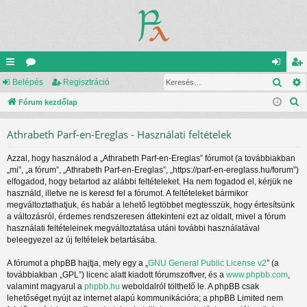
Kere
yo
Belépés
ór
Regisztráció
el
eg
K
rs
Fórum kezdőlap
u
ép
is
e
lin
m
és
ztr
Athrabeth Parf-en-Ereglas - Használati feltételek
r
ke
ok
ác
e
Azzal, hogy használod a „Athrabeth Parf-en-Ereglas” fórumot (a továbbiakban
s
k
ió
„mi”, „a fórum”, „Athrabeth Parf-en-Ereglas”, „https://parf-en-ereglass.hu/forum”)
é
elfogadod, hogy betartod az alábbi feltételeket. Ha nem fogadod el, kérjük ne
s
használd, illetve ne is keresd fel a fórumot. A feltételeket bármikor
megváltoztathatjuk, és habár a lehető legtöbbet megtesszük, hogy értesítsünk
a változásról, érdemes rendszeresen áttekinteni ezt az oldalt, mivel a fórum
használati feltételeinek megváltoztatása utáni további használatával
beleegyezel az új feltételek betartásába.
A fórumot a phpBB hajtja, mely egy a „
GNU General Public License v2
” (a
továbbiakban „GPL”) licenc alatt kiadott fórumszoftver, és a
www.phpbb.com
,
valamint magyarul a
phpbb.hu
weboldalról tölthető le. A phpBB csak
lehetőséget nyújt az internet alapú kommunikációra; a phpBB Limited nem