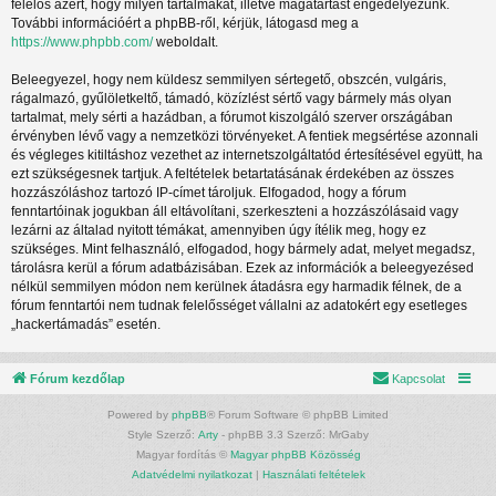
felelős azért, hogy milyen tartalmakat, illetve magatartást engedélyezünk.
További információért a phpBB-ről, kérjük, látogasd meg a
https://www.phpbb.com/
weboldalt.
Beleegyezel, hogy nem küldesz semmilyen sértegető, obszcén, vulgáris,
rágalmazó, gyűlöletkeltő, támadó, közízlést sértő vagy bármely más olyan
tartalmat, mely sérti a hazádban, a fórumot kiszolgáló szerver országában
érvényben lévő vagy a nemzetközi törvényeket. A fentiek megsértése azonnali
és végleges kitiltáshoz vezethet az internetszolgáltatód értesítésével együtt, ha
ezt szükségesnek tartjuk. A feltételek betartatásának érdekében az összes
hozzászóláshoz tartozó IP-címet tároljuk. Elfogadod, hogy a fórum
fenntartóinak jogukban áll eltávolítani, szerkeszteni a hozzászólásaid vagy
lezárni az általad nyitott témákat, amennyiben úgy ítélik meg, hogy ez
szükséges. Mint felhasználó, elfogadod, hogy bármely adat, melyet megadsz,
tárolásra kerül a fórum adatbázisában. Ezek az információk a beleegyezésed
nélkül semmilyen módon nem kerülnek átadásra egy harmadik félnek, de a
fórum fenntartói nem tudnak felelősséget vállalni az adatokért egy esetleges
„hackertámadás” esetén.
Fórum kezdőlap
Kapcsolat
Powered by
phpBB
® Forum Software © phpBB Limited
Style Szerző:
Arty
- phpBB 3.3 Szerző: MrGaby
Magyar fordítás ©
Magyar phpBB Közösség
Adatvédelmi nyilatkozat
|
Használati feltételek