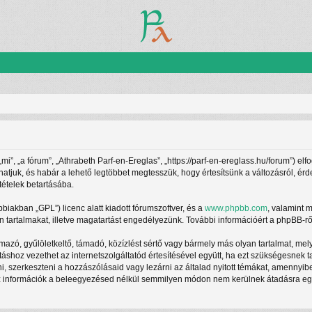
”, „a fórum”, „Athrabeth Parf-en-Ereglas”, „https://parf-en-ereglass.hu/forum”) elf
athatjuk, és habár a lehető legtöbbet megtesszük, hogy értesítsünk a változásról, ér
tételek betartásába.
ábbiakban „GPL”) licenc alatt kiadott fórumszoftver, és a
www.phpbb.com
, valamint 
 tartalmakat, illetve magatartást engedélyezünk. További információért a phpBB-rő
azó, gyűlöletkeltő, támadó, közízlést sértő vagy bármely más olyan tartalmat, mel
táshoz vezethet az internetszolgáltatód értesítésével együtt, ha ezt szükségesnek 
ani, szerkeszteni a hozzászólásaid vagy lezárni az általad nyitott témákat, amennyi
z információk a beleegyezésed nélkül semmilyen módon nem kerülnek átadásra egy h