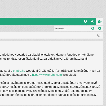
G
Keresé
Ré
G
el
eg
yI
ép
is
K
és
ztr
ác
ogadod, hogy betartod az alábbi feltételeket. Ha nem fogadod el, kérjük ne
ió
demes rendszeresen áttekinteni ezt az oldalt, mivel a fórum használati
magyarul a
phpbb.hu
weboldalról tölthető le. A phpBB csak lehetőséget nyújt az
l, kérjük, látogasd meg a
https://www.phpbb.com/
weboldalt.
y sérti a hazádban, a fórumot kiszolgáló szerver országában érvényben lévő
tartjuk. A feltételek betartatásának érdekében az összes hozzászóláshoz tartozó
ben úgy ítélik meg, hogy ez szükséges. Mint felhasználó, elfogadod, hogy
armadik félnek, de a fórum fenntartói nem tudnak felelősséget vállalni az