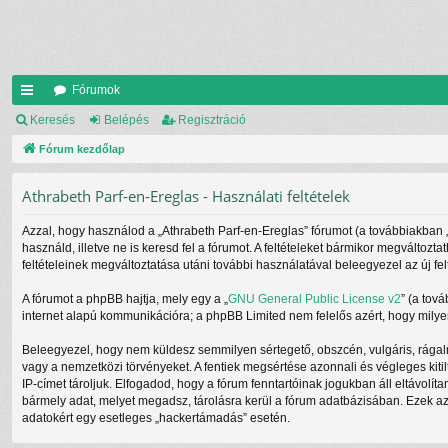
Fórumok
yo
Keresés
Belépés
Regisztráció
rs
Fórum kezdőlap
lin
Athrabeth Parf-en-Ereglas - Használati feltételek
ke
Azzal, hogy használod a „Athrabeth Parf-en-Ereglas” fórumot (a továbbiakban „mi
k
használd, illetve ne is keresd fel a fórumot. A feltételeket bármikor megváltozt
feltételeinek megváltoztatása utáni további használatával beleegyezel az új fel
A fórumot a phpBB hajtja, mely egy a „
GNU General Public License v2
” (a tov
internet alapú kommunikációra; a phpBB Limited nem felelős azért, hogy milyen
Beleegyezel, hogy nem küldesz semmilyen sértegető, obszcén, vulgáris, rágalm
vagy a nemzetközi törvényeket. A fentiek megsértése azonnali és végleges kitil
IP-címet tároljuk. Elfogadod, hogy a fórum fenntartóinak jogukban áll eltávolít
bármely adat, melyet megadsz, tárolásra kerül a fórum adatbázisában. Ezek a
adatokért egy esetleges „hackertámadás” esetén.