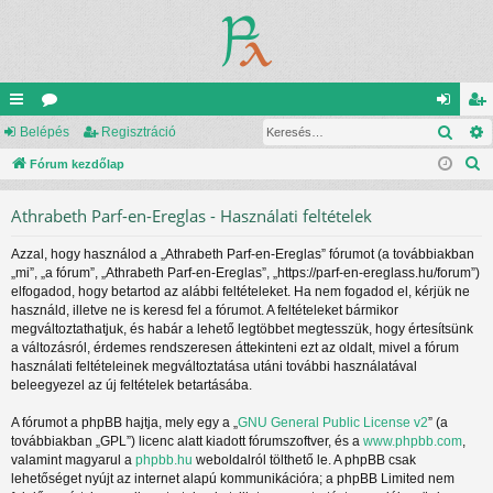
Kere
yo
Belépés
ór
Regisztráció
el
eg
K
rs
Fórum kezdőlap
u
ép
is
e
lin
m
és
ztr
Athrabeth Parf-en-Ereglas - Használati feltételek
r
ke
ok
ác
e
Azzal, hogy használod a „Athrabeth Parf-en-Ereglas” fórumot (a továbbiakban
s
k
ió
„mi”, „a fórum”, „Athrabeth Parf-en-Ereglas”, „https://parf-en-ereglass.hu/forum”)
é
elfogadod, hogy betartod az alábbi feltételeket. Ha nem fogadod el, kérjük ne
s
használd, illetve ne is keresd fel a fórumot. A feltételeket bármikor
megváltoztathatjuk, és habár a lehető legtöbbet megtesszük, hogy értesítsünk
a változásról, érdemes rendszeresen áttekinteni ezt az oldalt, mivel a fórum
használati feltételeinek megváltoztatása utáni további használatával
beleegyezel az új feltételek betartásába.
A fórumot a phpBB hajtja, mely egy a „
GNU General Public License v2
” (a
továbbiakban „GPL”) licenc alatt kiadott fórumszoftver, és a
www.phpbb.com
,
valamint magyarul a
phpbb.hu
weboldalról tölthető le. A phpBB csak
lehetőséget nyújt az internet alapú kommunikációra; a phpBB Limited nem