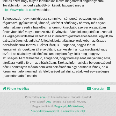
felelős azért, hogy milyen tartalmakat, illetve magatartást engedélyezünk.
További információért a phpBB-ről, kérjük, látogasd meg a
https://www.phpbb.com/
weboldalt.
Beleegyezel, hogy nem küldesz semmilyen sértegető, obszcén, vulgáris,
rágalmazó, gyűlöletkeltő, támadó, közízlést sértő vagy bármely más olyan
tartalmat, mely sérti a hazádban, a fórumot kiszolgáló szerver országában
érvényben lévő vagy a nemzetközi törvényeket. A fentiek megsértése azonnali
és végleges kitiltáshoz vezethet az internetszolgáltatód értesítésével együtt, ha
ezt szükségesnek tartjuk. A feltételek betartatásának érdekében az összes
hozzászóláshoz tartozó IP-címet tároljuk. Elfogadod, hogy a fórum
fenntartóinak jogukban áll eltávolítani, szerkeszteni a hozzászólásaid vagy
lezárni az általad nyitott témákat, amennyiben úgy ítélik meg, hogy ez
szükséges. Mint felhasználó, elfogadod, hogy bármely adat, melyet megadsz,
tárolásra kerül a fórum adatbázisában. Ezek az információk a beleegyezésed
nélkül semmilyen módon nem kerülnek átadásra egy harmadik félnek, de a
fórum fenntartói nem tudnak felelősséget vállalni az adatokért egy esetleges
„hackertámadás” esetén.
Fórum kezdőlap
Kapcsolat
Powered by
phpBB
® Forum Software © phpBB Limited
Style Szerző:
Arty
- phpBB 3.3 Szerző: MrGaby
Magyar fordítás ©
Magyar phpBB Közösség
Adatvédelmi nyilatkozat
|
Használati feltételek