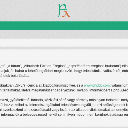
”, „a fórum”, „Athrabeth Parf-en-Ereglas”, „https://parf-en-ereglass.hu/forum”) elf
athatjuk, és habár a lehető legtöbbet megtesszük, hogy értesítsünk a változásról, ér
tételek betartásába.
ábbiakban „GPL”) licenc alatt kiadott fórumszoftver, és a
www.phpbb.com
, valamint 
 tartalmakat, illetve magatartást engedélyezünk. További információért a phpBB-rő
azó, gyűlöletkeltő, támadó, közízlést sértő vagy bármely más olyan tartalmat, mel
táshoz vezethet az internetszolgáltatód értesítésével együtt, ha ezt szükségesnek 
ani, szerkeszteni a hozzászólásaid vagy lezárni az általad nyitott témákat, amennyi
z információk a beleegyezésed nélkül semmilyen módon nem kerülnek átadásra egy h