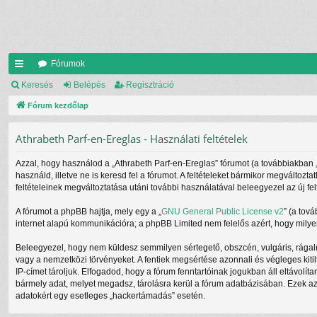
Fórumok
yo
Keresés
Belépés
Regisztráció
rs
Fórum kezdőlap
lin
Athrabeth Parf-en-Ereglas - Használati feltételek
ke
Azzal, hogy használod a „Athrabeth Parf-en-Ereglas” fórumot (a továbbiakban „mi
k
használd, illetve ne is keresd fel a fórumot. A feltételeket bármikor megváltozt
feltételeinek megváltoztatása utáni további használatával beleegyezel az új fel
A fórumot a phpBB hajtja, mely egy a „
GNU General Public License v2
” (a tov
internet alapú kommunikációra; a phpBB Limited nem felelős azért, hogy milyen
Beleegyezel, hogy nem küldesz semmilyen sértegető, obszcén, vulgáris, rágalm
vagy a nemzetközi törvényeket. A fentiek megsértése azonnali és végleges kitil
IP-címet tároljuk. Elfogadod, hogy a fórum fenntartóinak jogukban áll eltávolít
bármely adat, melyet megadsz, tárolásra kerül a fórum adatbázisában. Ezek a
adatokért egy esetleges „hackertámadás” esetén.