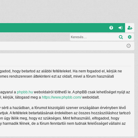
G
Keresé
Ré
G
el
eg
yI
ép
is
K
és
ztr
ác
ogadod, hogy betartod az alábbi feltételeket. Ha nem fogadod el, kérjük ne
ió
demes rendszeresen áttekinteni ezt az oldalt, mivel a fórum használati
magyarul a
phpbb.hu
weboldalról tölthető le. A phpBB csak lehetőséget nyújt az
l, kérjük, látogasd meg a
https://www.phpbb.com/
weboldalt.
y sérti a hazádban, a fórumot kiszolgáló szerver országában érvényben lévő
tartjuk. A feltételek betartatásának érdekében az összes hozzászóláshoz tartozó
ben úgy ítélik meg, hogy ez szükséges. Mint felhasználó, elfogadod, hogy
armadik félnek, de a fórum fenntartói nem tudnak felelősséget vállalni az