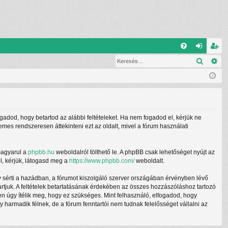
G
Keresé
Ré
G
el
eg
yI
ép
is
K
és
ztr
ác
ogadod, hogy betartod az alábbi feltételeket. Ha nem fogadod el, kérjük ne
ió
demes rendszeresen áttekinteni ezt az oldalt, mivel a fórum használati
magyarul a
phpbb.hu
weboldalról tölthető le. A phpBB csak lehetőséget nyújt az
l, kérjük, látogasd meg a
https://www.phpbb.com/
weboldalt.
y sérti a hazádban, a fórumot kiszolgáló szerver országában érvényben lévő
tartjuk. A feltételek betartatásának érdekében az összes hozzászóláshoz tartozó
ben úgy ítélik meg, hogy ez szükséges. Mint felhasználó, elfogadod, hogy
armadik félnek, de a fórum fenntartói nem tudnak felelősséget vállalni az