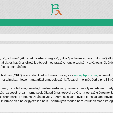
”, „a fórum”, „Athrabeth Parf-en-Ereglas”, „https://parf-en-ereglass.hu/forum”) elf
athatjuk, és habár a lehető legtöbbet megtesszük, hogy értesítsünk a változásról, ér
tételek betartásába.
ábbiakban „GPL”) licenc alatt kiadott fórumszoftver, és a
www.phpbb.com
, valamint 
 tartalmakat, illetve magatartást engedélyezünk. További információért a phpBB-rő
azó, gyűlöletkeltő, támadó, közízlést sértő vagy bármely más olyan tartalmat, mel
táshoz vezethet az internetszolgáltatód értesítésével együtt, ha ezt szükségesnek 
ani, szerkeszteni a hozzászólásaid vagy lezárni az általad nyitott témákat, amennyi
z információk a beleegyezésed nélkül semmilyen módon nem kerülnek átadásra egy h