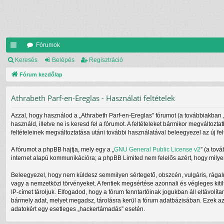
Fórumok
yo
Keresés
Belépés
Regisztráció
rs
Fórum kezdőlap
lin
Athrabeth Parf-en-Ereglas - Használati feltételek
ke
Azzal, hogy használod a „Athrabeth Parf-en-Ereglas” fórumot (a továbbiakban „mi
k
használd, illetve ne is keresd fel a fórumot. A feltételeket bármikor megváltozt
feltételeinek megváltoztatása utáni további használatával beleegyezel az új fel
A fórumot a phpBB hajtja, mely egy a „
GNU General Public License v2
” (a tov
internet alapú kommunikációra; a phpBB Limited nem felelős azért, hogy milyen
Beleegyezel, hogy nem küldesz semmilyen sértegető, obszcén, vulgáris, rágalm
vagy a nemzetközi törvényeket. A fentiek megsértése azonnali és végleges kitil
IP-címet tároljuk. Elfogadod, hogy a fórum fenntartóinak jogukban áll eltávolít
bármely adat, melyet megadsz, tárolásra kerül a fórum adatbázisában. Ezek a
adatokért egy esetleges „hackertámadás” esetén.