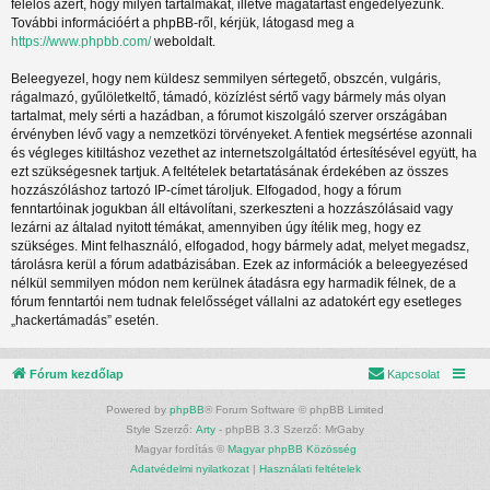
felelős azért, hogy milyen tartalmakat, illetve magatartást engedélyezünk.
További információért a phpBB-ről, kérjük, látogasd meg a
https://www.phpbb.com/
weboldalt.
Beleegyezel, hogy nem küldesz semmilyen sértegető, obszcén, vulgáris,
rágalmazó, gyűlöletkeltő, támadó, közízlést sértő vagy bármely más olyan
tartalmat, mely sérti a hazádban, a fórumot kiszolgáló szerver országában
érvényben lévő vagy a nemzetközi törvényeket. A fentiek megsértése azonnali
és végleges kitiltáshoz vezethet az internetszolgáltatód értesítésével együtt, ha
ezt szükségesnek tartjuk. A feltételek betartatásának érdekében az összes
hozzászóláshoz tartozó IP-címet tároljuk. Elfogadod, hogy a fórum
fenntartóinak jogukban áll eltávolítani, szerkeszteni a hozzászólásaid vagy
lezárni az általad nyitott témákat, amennyiben úgy ítélik meg, hogy ez
szükséges. Mint felhasználó, elfogadod, hogy bármely adat, melyet megadsz,
tárolásra kerül a fórum adatbázisában. Ezek az információk a beleegyezésed
nélkül semmilyen módon nem kerülnek átadásra egy harmadik félnek, de a
fórum fenntartói nem tudnak felelősséget vállalni az adatokért egy esetleges
„hackertámadás” esetén.
Fórum kezdőlap
Kapcsolat
Powered by
phpBB
® Forum Software © phpBB Limited
Style Szerző:
Arty
- phpBB 3.3 Szerző: MrGaby
Magyar fordítás ©
Magyar phpBB Közösség
Adatvédelmi nyilatkozat
|
Használati feltételek