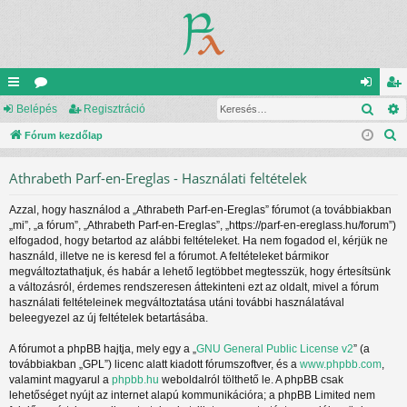
Kere
yo
Belépés
ór
Regisztráció
el
eg
K
rs
Fórum kezdőlap
u
ép
is
e
lin
m
és
ztr
Athrabeth Parf-en-Ereglas - Használati feltételek
r
ke
ok
ác
e
Azzal, hogy használod a „Athrabeth Parf-en-Ereglas” fórumot (a továbbiakban
s
k
ió
„mi”, „a fórum”, „Athrabeth Parf-en-Ereglas”, „https://parf-en-ereglass.hu/forum”)
é
elfogadod, hogy betartod az alábbi feltételeket. Ha nem fogadod el, kérjük ne
s
használd, illetve ne is keresd fel a fórumot. A feltételeket bármikor
megváltoztathatjuk, és habár a lehető legtöbbet megtesszük, hogy értesítsünk
a változásról, érdemes rendszeresen áttekinteni ezt az oldalt, mivel a fórum
használati feltételeinek megváltoztatása utáni további használatával
beleegyezel az új feltételek betartásába.
A fórumot a phpBB hajtja, mely egy a „
GNU General Public License v2
” (a
továbbiakban „GPL”) licenc alatt kiadott fórumszoftver, és a
www.phpbb.com
,
valamint magyarul a
phpbb.hu
weboldalról tölthető le. A phpBB csak
lehetőséget nyújt az internet alapú kommunikációra; a phpBB Limited nem