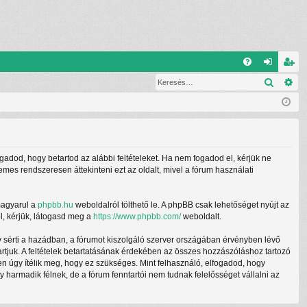
G
Keresé
Ré
G
el
eg
yI
ép
is
K
és
ztr
ác
ogadod, hogy betartod az alábbi feltételeket. Ha nem fogadod el, kérjük ne
ió
demes rendszeresen áttekinteni ezt az oldalt, mivel a fórum használati
magyarul a
phpbb.hu
weboldalról tölthető le. A phpBB csak lehetőséget nyújt az
l, kérjük, látogasd meg a
https://www.phpbb.com/
weboldalt.
y sérti a hazádban, a fórumot kiszolgáló szerver országában érvényben lévő
tartjuk. A feltételek betartatásának érdekében az összes hozzászóláshoz tartozó
ben úgy ítélik meg, hogy ez szükséges. Mint felhasználó, elfogadod, hogy
armadik félnek, de a fórum fenntartói nem tudnak felelősséget vállalni az