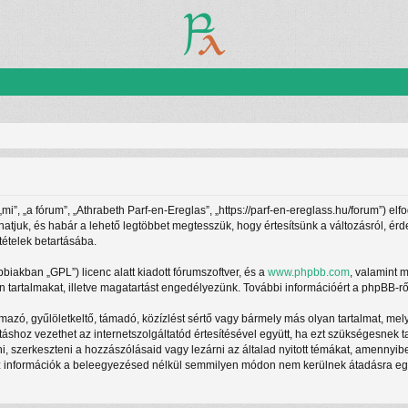
”, „a fórum”, „Athrabeth Parf-en-Ereglas”, „https://parf-en-ereglass.hu/forum”) elf
athatjuk, és habár a lehető legtöbbet megtesszük, hogy értesítsünk a változásról, ér
tételek betartásába.
ábbiakban „GPL”) licenc alatt kiadott fórumszoftver, és a
www.phpbb.com
, valamint 
 tartalmakat, illetve magatartást engedélyezünk. További információért a phpBB-rő
azó, gyűlöletkeltő, támadó, közízlést sértő vagy bármely más olyan tartalmat, mel
táshoz vezethet az internetszolgáltatód értesítésével együtt, ha ezt szükségesnek 
ani, szerkeszteni a hozzászólásaid vagy lezárni az általad nyitott témákat, amennyi
z információk a beleegyezésed nélkül semmilyen módon nem kerülnek átadásra egy h