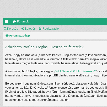
Fórumok
yo
Keresés
Belépés
Regisztráció
rs
Fórum kezdőlap
lin
Athrabeth Parf-en-Ereglas - Használati feltételek
ke
Azzal, hogy használod a „Athrabeth Parf-en-Ereglas” fórumot (a továbbiakban „mi
k
használd, illetve ne is keresd fel a fórumot. A feltételeket bármikor megváltozt
feltételeinek megváltoztatása utáni további használatával beleegyezel az új fel
A fórumot a phpBB hajtja, mely egy a „
GNU General Public License v2
” (a tov
internet alapú kommunikációra; a phpBB Limited nem felelős azért, hogy milyen
Beleegyezel, hogy nem küldesz semmilyen sértegető, obszcén, vulgáris, rágalm
vagy a nemzetközi törvényeket. A fentiek megsértése azonnali és végleges kitil
IP-címet tároljuk. Elfogadod, hogy a fórum fenntartóinak jogukban áll eltávolít
bármely adat, melyet megadsz, tárolásra kerül a fórum adatbázisában. Ezek a
adatokért egy esetleges „hackertámadás” esetén.