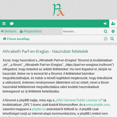
Kere
yo
Belépés
ór
Regisztráció
el
eg
K
rs
Fórum kezdőlap
u
ép
is
e
lin
m
és
ztr
Athrabeth Parf-en-Ereglas - Használati feltételek
r
ke
ok
ác
e
Azzal, hogy használod a „Athrabeth Parf-en-Ereglas” fórumot (a továbbiakban
s
k
ió
„mi”, „a fórum”, „Athrabeth Parf-en-Ereglas”, „https://parf-en-ereglass.hu/forum”)
é
elfogadod, hogy betartod az alábbi feltételeket. Ha nem fogadod el, kérjük ne
s
használd, illetve ne is keresd fel a fórumot. A feltételeket bármikor
megváltoztathatjuk, és habár a lehető legtöbbet megtesszük, hogy értesítsünk
a változásról, érdemes rendszeresen áttekinteni ezt az oldalt, mivel a fórum
használati feltételeinek megváltoztatása utáni további használatával
beleegyezel az új feltételek betartásába.
A fórumot a phpBB hajtja, mely egy a „
GNU General Public License v2
” (a
továbbiakban „GPL”) licenc alatt kiadott fórumszoftver, és a
www.phpbb.com
,
valamint magyarul a
phpbb.hu
weboldalról tölthető le. A phpBB csak
lehetőséget nyújt az internet alapú kommunikációra; a phpBB Limited nem