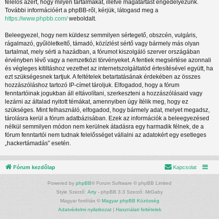
felelős azért, hogy milyen tartalmakat, illetve magatartást engedélyezünk.
További információért a phpBB-ről, kérjük, látogasd meg a
https://www.phpbb.com/
weboldalt.
Beleegyezel, hogy nem küldesz semmilyen sértegető, obszcén, vulgáris,
rágalmazó, gyűlöletkeltő, támadó, közízlést sértő vagy bármely más olyan
tartalmat, mely sérti a hazádban, a fórumot kiszolgáló szerver országában
érvényben lévő vagy a nemzetközi törvényeket. A fentiek megsértése azonnali
és végleges kitiltáshoz vezethet az internetszolgáltatód értesítésével együtt, ha
ezt szükségesnek tartjuk. A feltételek betartatásának érdekében az összes
hozzászóláshoz tartozó IP-címet tároljuk. Elfogadod, hogy a fórum
fenntartóinak jogukban áll eltávolítani, szerkeszteni a hozzászólásaid vagy
lezárni az általad nyitott témákat, amennyiben úgy ítélik meg, hogy ez
szükséges. Mint felhasználó, elfogadod, hogy bármely adat, melyet megadsz,
tárolásra kerül a fórum adatbázisában. Ezek az információk a beleegyezésed
nélkül semmilyen módon nem kerülnek átadásra egy harmadik félnek, de a
fórum fenntartói nem tudnak felelősséget vállalni az adatokért egy esetleges
„hackertámadás” esetén.
Fórum kezdőlap
Kapcsolat
Powered by
phpBB
® Forum Software © phpBB Limited
Style Szerző:
Arty
- phpBB 3.3 Szerző: MrGaby
Magyar fordítás ©
Magyar phpBB Közösség
Adatvédelmi nyilatkozat
|
Használati feltételek