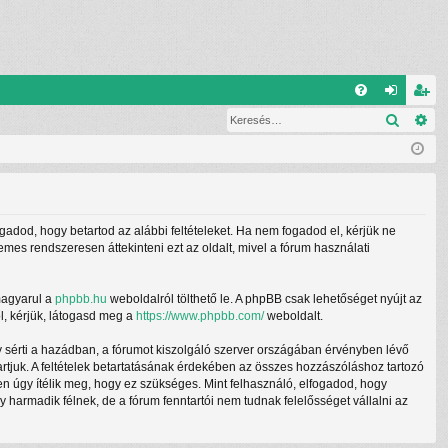
G
Keresé
Ré
G
el
eg
yI
ép
is
K
és
ztr
ác
ogadod, hogy betartod az alábbi feltételeket. Ha nem fogadod el, kérjük ne
ió
demes rendszeresen áttekinteni ezt az oldalt, mivel a fórum használati
magyarul a
phpbb.hu
weboldalról tölthető le. A phpBB csak lehetőséget nyújt az
l, kérjük, látogasd meg a
https://www.phpbb.com/
weboldalt.
y sérti a hazádban, a fórumot kiszolgáló szerver országában érvényben lévő
tartjuk. A feltételek betartatásának érdekében az összes hozzászóláshoz tartozó
ben úgy ítélik meg, hogy ez szükséges. Mint felhasználó, elfogadod, hogy
armadik félnek, de a fórum fenntartói nem tudnak felelősséget vállalni az