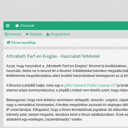
Fórumok
yo
Keresés
Belépés
Regisztráció
rs
Fórum kezdőlap
lin
Athrabeth Parf-en-Ereglas - Használati feltételek
ke
Azzal, hogy használod a „Athrabeth Parf-en-Ereglas” fórumot (a továbbiakban „mi
k
használd, illetve ne is keresd fel a fórumot. A feltételeket bármikor megváltozt
feltételeinek megváltoztatása utáni további használatával beleegyezel az új fel
A fórumot a phpBB hajtja, mely egy a „
GNU General Public License v2
” (a tov
internet alapú kommunikációra; a phpBB Limited nem felelős azért, hogy milyen
Beleegyezel, hogy nem küldesz semmilyen sértegető, obszcén, vulgáris, rágalm
vagy a nemzetközi törvényeket. A fentiek megsértése azonnali és végleges kitil
IP-címet tároljuk. Elfogadod, hogy a fórum fenntartóinak jogukban áll eltávolít
bármely adat, melyet megadsz, tárolásra kerül a fórum adatbázisában. Ezek a
adatokért egy esetleges „hackertámadás” esetén.