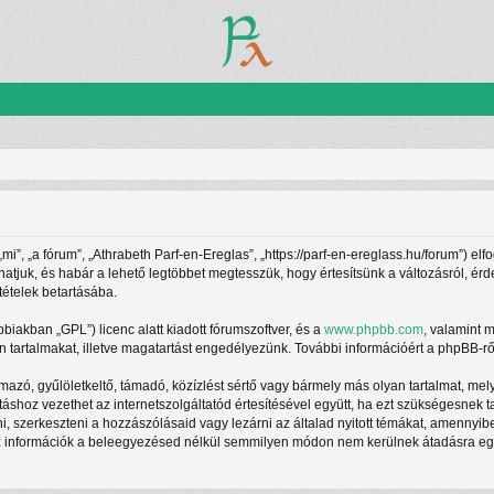
”, „a fórum”, „Athrabeth Parf-en-Ereglas”, „https://parf-en-ereglass.hu/forum”) elf
athatjuk, és habár a lehető legtöbbet megtesszük, hogy értesítsünk a változásról, ér
tételek betartásába.
ábbiakban „GPL”) licenc alatt kiadott fórumszoftver, és a
www.phpbb.com
, valamint 
 tartalmakat, illetve magatartást engedélyezünk. További információért a phpBB-rő
azó, gyűlöletkeltő, támadó, közízlést sértő vagy bármely más olyan tartalmat, mel
táshoz vezethet az internetszolgáltatód értesítésével együtt, ha ezt szükségesnek 
ani, szerkeszteni a hozzászólásaid vagy lezárni az általad nyitott témákat, amennyi
z információk a beleegyezésed nélkül semmilyen módon nem kerülnek átadásra egy h