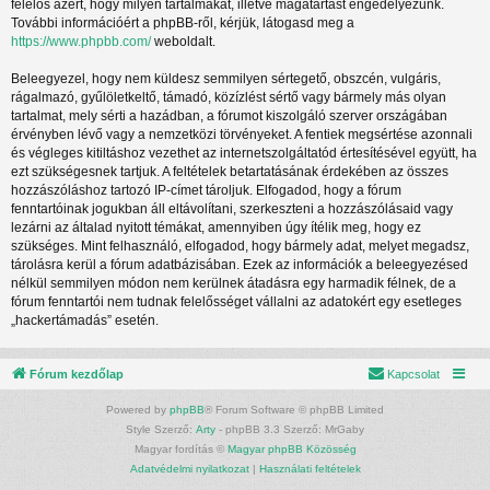
felelős azért, hogy milyen tartalmakat, illetve magatartást engedélyezünk.
További információért a phpBB-ről, kérjük, látogasd meg a
https://www.phpbb.com/
weboldalt.
Beleegyezel, hogy nem küldesz semmilyen sértegető, obszcén, vulgáris,
rágalmazó, gyűlöletkeltő, támadó, közízlést sértő vagy bármely más olyan
tartalmat, mely sérti a hazádban, a fórumot kiszolgáló szerver országában
érvényben lévő vagy a nemzetközi törvényeket. A fentiek megsértése azonnali
és végleges kitiltáshoz vezethet az internetszolgáltatód értesítésével együtt, ha
ezt szükségesnek tartjuk. A feltételek betartatásának érdekében az összes
hozzászóláshoz tartozó IP-címet tároljuk. Elfogadod, hogy a fórum
fenntartóinak jogukban áll eltávolítani, szerkeszteni a hozzászólásaid vagy
lezárni az általad nyitott témákat, amennyiben úgy ítélik meg, hogy ez
szükséges. Mint felhasználó, elfogadod, hogy bármely adat, melyet megadsz,
tárolásra kerül a fórum adatbázisában. Ezek az információk a beleegyezésed
nélkül semmilyen módon nem kerülnek átadásra egy harmadik félnek, de a
fórum fenntartói nem tudnak felelősséget vállalni az adatokért egy esetleges
„hackertámadás” esetén.
Fórum kezdőlap
Kapcsolat
Powered by
phpBB
® Forum Software © phpBB Limited
Style Szerző:
Arty
- phpBB 3.3 Szerző: MrGaby
Magyar fordítás ©
Magyar phpBB Közösség
Adatvédelmi nyilatkozat
|
Használati feltételek