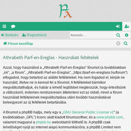
Kere
yo
Belépés
ór
Regisztráció
el
eg
K
rs
Fórum kezdőlap
u
ép
is
e
lin
m
és
ztr
Athrabeth Parf-en-Ereglas - Használati feltételek
r
ke
ok
ác
e
Azzal, hogy használod a „Athrabeth Parf-en-Ereglas” fórumot (a továbbiakban
s
k
ió
„mi”, „a fórum”, „Athrabeth Parf-en-Ereglas”, „https://parf-en-ereglass.hu/forum”)
é
elfogadod, hogy betartod az alábbi feltételeket. Ha nem fogadod el, kérjük ne
s
használd, illetve ne is keresd fel a fórumot. A feltételeket bármikor
megváltoztathatjuk, és habár a lehető legtöbbet megtesszük, hogy értesítsünk
a változásról, érdemes rendszeresen áttekinteni ezt az oldalt, mivel a fórum
használati feltételeinek megváltoztatása utáni további használatával
beleegyezel az új feltételek betartásába.
A fórumot a phpBB hajtja, mely egy a „
GNU General Public License v2
” (a
továbbiakban „GPL”) licenc alatt kiadott fórumszoftver, és a
www.phpbb.com
,
valamint magyarul a
phpbb.hu
weboldalról tölthető le. A phpBB csak
lehetőséget nyújt az internet alapú kommunikációra; a phpBB Limited nem