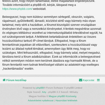
felelős azért, hogy milyen tartalmakat, illetve magatartást engedélyezünk.
További információért a phpBB-ről, kérjük, látogasd meg a
https://www.phpbb.com/
weboldalt.
Beleegyezel, hogy nem küldesz semmilyen sértegető, obszcén, vulgáris,
rágalmazó, gyűlöletkeltő, támadó, közízlést sértő vagy bármely más olyan
tartalmat, mely sérti a hazádban, a fórumot kiszolgáló szerver országában
érvényben lévő vagy a nemzetközi törvényeket. A fentiek megsértése azonnali
és végleges kitiltáshoz vezethet az internetszolgáltatód értesítésével együtt, ha
ezt szükségesnek tartjuk. A feltételek betartatásának érdekében az összes
hozzászóláshoz tartozó IP-címet tároljuk. Elfogadod, hogy a fórum
fenntartóinak jogukban áll eltávolítani, szerkeszteni a hozzászólásaid vagy
lezárni az általad nyitott témákat, amennyiben úgy ítélik meg, hogy ez
szükséges. Mint felhasználó, elfogadod, hogy bármely adat, melyet megadsz,
tárolásra kerül a fórum adatbázisában. Ezek az információk a beleegyezésed
nélkül semmilyen módon nem kerülnek átadásra egy harmadik félnek, de a
fórum fenntartói nem tudnak felelősséget vállalni az adatokért egy esetleges
„hackertámadás” esetén.
Fórum kezdőlap
Kapcsolat
Powered by
phpBB
® Forum Software © phpBB Limited
Style Szerző:
Arty
- phpBB 3.3 Szerző: MrGaby
Magyar fordítás ©
Magyar phpBB Közösség
Adatvédelmi nyilatkozat
|
Használati feltételek