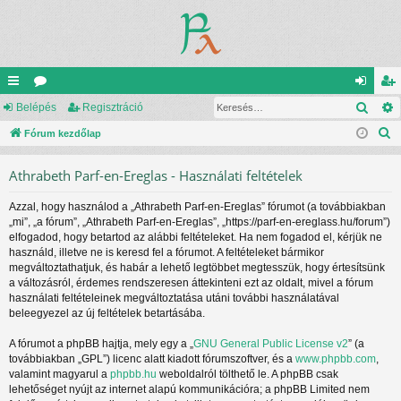
Kere
yo
Belépés
ór
Regisztráció
el
eg
K
rs
Fórum kezdőlap
u
ép
is
e
lin
m
és
ztr
Athrabeth Parf-en-Ereglas - Használati feltételek
r
ke
ok
ác
e
Azzal, hogy használod a „Athrabeth Parf-en-Ereglas” fórumot (a továbbiakban
s
k
ió
„mi”, „a fórum”, „Athrabeth Parf-en-Ereglas”, „https://parf-en-ereglass.hu/forum”)
é
elfogadod, hogy betartod az alábbi feltételeket. Ha nem fogadod el, kérjük ne
s
használd, illetve ne is keresd fel a fórumot. A feltételeket bármikor
megváltoztathatjuk, és habár a lehető legtöbbet megtesszük, hogy értesítsünk
a változásról, érdemes rendszeresen áttekinteni ezt az oldalt, mivel a fórum
használati feltételeinek megváltoztatása utáni további használatával
beleegyezel az új feltételek betartásába.
A fórumot a phpBB hajtja, mely egy a „
GNU General Public License v2
” (a
továbbiakban „GPL”) licenc alatt kiadott fórumszoftver, és a
www.phpbb.com
,
valamint magyarul a
phpbb.hu
weboldalról tölthető le. A phpBB csak
lehetőséget nyújt az internet alapú kommunikációra; a phpBB Limited nem