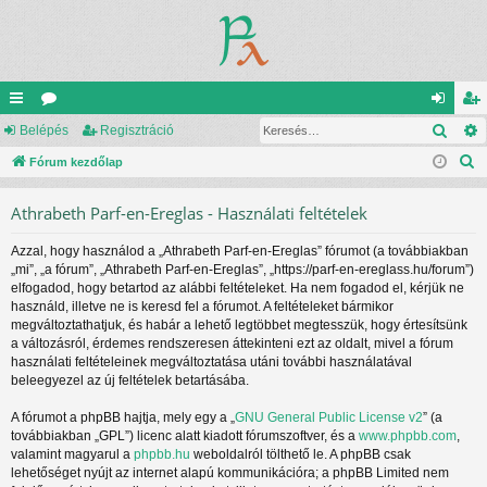
Kere
yo
Belépés
ór
Regisztráció
el
eg
K
rs
Fórum kezdőlap
u
ép
is
e
lin
m
és
ztr
Athrabeth Parf-en-Ereglas - Használati feltételek
r
ke
ok
ác
e
Azzal, hogy használod a „Athrabeth Parf-en-Ereglas” fórumot (a továbbiakban
s
k
ió
„mi”, „a fórum”, „Athrabeth Parf-en-Ereglas”, „https://parf-en-ereglass.hu/forum”)
é
elfogadod, hogy betartod az alábbi feltételeket. Ha nem fogadod el, kérjük ne
s
használd, illetve ne is keresd fel a fórumot. A feltételeket bármikor
megváltoztathatjuk, és habár a lehető legtöbbet megtesszük, hogy értesítsünk
a változásról, érdemes rendszeresen áttekinteni ezt az oldalt, mivel a fórum
használati feltételeinek megváltoztatása utáni további használatával
beleegyezel az új feltételek betartásába.
A fórumot a phpBB hajtja, mely egy a „
GNU General Public License v2
” (a
továbbiakban „GPL”) licenc alatt kiadott fórumszoftver, és a
www.phpbb.com
,
valamint magyarul a
phpbb.hu
weboldalról tölthető le. A phpBB csak
lehetőséget nyújt az internet alapú kommunikációra; a phpBB Limited nem