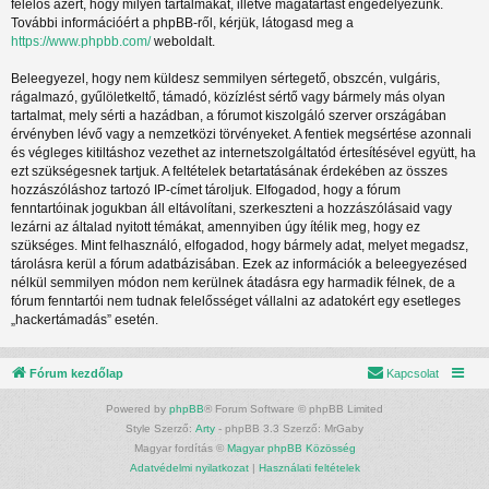
felelős azért, hogy milyen tartalmakat, illetve magatartást engedélyezünk.
További információért a phpBB-ről, kérjük, látogasd meg a
https://www.phpbb.com/
weboldalt.
Beleegyezel, hogy nem küldesz semmilyen sértegető, obszcén, vulgáris,
rágalmazó, gyűlöletkeltő, támadó, közízlést sértő vagy bármely más olyan
tartalmat, mely sérti a hazádban, a fórumot kiszolgáló szerver országában
érvényben lévő vagy a nemzetközi törvényeket. A fentiek megsértése azonnali
és végleges kitiltáshoz vezethet az internetszolgáltatód értesítésével együtt, ha
ezt szükségesnek tartjuk. A feltételek betartatásának érdekében az összes
hozzászóláshoz tartozó IP-címet tároljuk. Elfogadod, hogy a fórum
fenntartóinak jogukban áll eltávolítani, szerkeszteni a hozzászólásaid vagy
lezárni az általad nyitott témákat, amennyiben úgy ítélik meg, hogy ez
szükséges. Mint felhasználó, elfogadod, hogy bármely adat, melyet megadsz,
tárolásra kerül a fórum adatbázisában. Ezek az információk a beleegyezésed
nélkül semmilyen módon nem kerülnek átadásra egy harmadik félnek, de a
fórum fenntartói nem tudnak felelősséget vállalni az adatokért egy esetleges
„hackertámadás” esetén.
Fórum kezdőlap
Kapcsolat
Powered by
phpBB
® Forum Software © phpBB Limited
Style Szerző:
Arty
- phpBB 3.3 Szerző: MrGaby
Magyar fordítás ©
Magyar phpBB Közösség
Adatvédelmi nyilatkozat
|
Használati feltételek