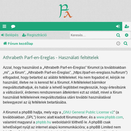
Kere
yo
Belépés
ór
Regisztráció
el
eg
K
rs
Fórum kezdőlap
u
ép
is
e
lin
m
és
ztr
Athrabeth Parf-en-Ereglas - Használati feltételek
r
ke
ok
ác
e
Azzal, hogy használod a „Athrabeth Parf-en-Ereglas” fórumot (a továbbiakban
s
k
ió
„mi”, „a fórum”, „Athrabeth Parf-en-Ereglas”, „https://parf-en-ereglass.hu/forum”)
é
elfogadod, hogy betartod az alábbi feltételeket. Ha nem fogadod el, kérjük ne
s
használd, illetve ne is keresd fel a fórumot. A feltételeket bármikor
megváltoztathatjuk, és habár a lehető legtöbbet megtesszük, hogy értesítsünk
a változásról, érdemes rendszeresen áttekinteni ezt az oldalt, mivel a fórum
használati feltételeinek megváltoztatása utáni további használatával
beleegyezel az új feltételek betartásába.
A fórumot a phpBB hajtja, mely egy a „
GNU General Public License v2
” (a
továbbiakban „GPL”) licenc alatt kiadott fórumszoftver, és a
www.phpbb.com
,
valamint magyarul a
phpbb.hu
weboldalról tölthető le. A phpBB csak
lehetőséget nyújt az internet alapú kommunikációra; a phpBB Limited nem