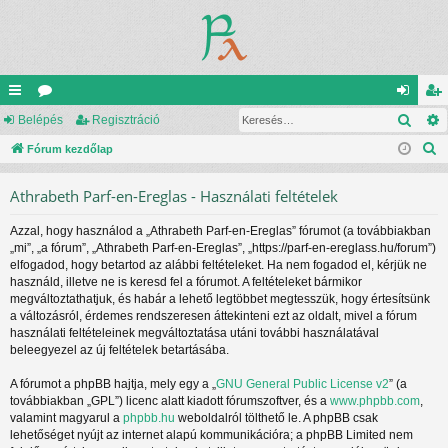
Kere
yo
Belépés
ór
Regisztráció
el
eg
K
rs
Fórum kezdőlap
u
ép
is
e
lin
m
és
ztr
Athrabeth Parf-en-Ereglas - Használati feltételek
r
ke
ok
ác
e
Azzal, hogy használod a „Athrabeth Parf-en-Ereglas” fórumot (a továbbiakban
s
k
ió
„mi”, „a fórum”, „Athrabeth Parf-en-Ereglas”, „https://parf-en-ereglass.hu/forum”)
é
elfogadod, hogy betartod az alábbi feltételeket. Ha nem fogadod el, kérjük ne
s
használd, illetve ne is keresd fel a fórumot. A feltételeket bármikor
megváltoztathatjuk, és habár a lehető legtöbbet megtesszük, hogy értesítsünk
a változásról, érdemes rendszeresen áttekinteni ezt az oldalt, mivel a fórum
használati feltételeinek megváltoztatása utáni további használatával
beleegyezel az új feltételek betartásába.
A fórumot a phpBB hajtja, mely egy a „
GNU General Public License v2
” (a
továbbiakban „GPL”) licenc alatt kiadott fórumszoftver, és a
www.phpbb.com
,
valamint magyarul a
phpbb.hu
weboldalról tölthető le. A phpBB csak
lehetőséget nyújt az internet alapú kommunikációra; a phpBB Limited nem