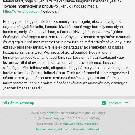
felelős azért, hogy milyen tartalmakat, illetve magatartást engedélyezünk.
További információért a phpBB-ről, kérjük, látogasd meg a
https://www.phpbb.com/
weboldalt.
Beleegyezel, hogy nem küldesz semmilyen sértegető, obszcén, vulgáris,
rágalmazó, gyűlöletkeltő, támadó, közízlést sértő vagy bármely más olyan
tartalmat, mely sérti a hazádban, a fórumot kiszolgáló szerver országában
érvényben lévő vagy a nemzetközi törvényeket. A fentiek megsértése azonnali
és végleges kitiltáshoz vezethet az internetszolgáltatód értesítésével együtt, ha
ezt szükségesnek tartjuk. A feltételek betartatásának érdekében az összes
hozzászóláshoz tartozó IP-címet tároljuk. Elfogadod, hogy a fórum
fenntartóinak jogukban áll eltávolítani, szerkeszteni a hozzászólásaid vagy
lezárni az általad nyitott témákat, amennyiben úgy ítélik meg, hogy ez
szükséges. Mint felhasználó, elfogadod, hogy bármely adat, melyet megadsz,
tárolásra kerül a fórum adatbázisában. Ezek az információk a beleegyezésed
nélkül semmilyen módon nem kerülnek átadásra egy harmadik félnek, de a
fórum fenntartói nem tudnak felelősséget vállalni az adatokért egy esetleges
„hackertámadás” esetén.
Fórum kezdőlap
Kapcsolat
Powered by
phpBB
® Forum Software © phpBB Limited
Style Szerző:
Arty
- phpBB 3.3 Szerző: MrGaby
Magyar fordítás ©
Magyar phpBB Közösség
Adatvédelmi nyilatkozat
|
Használati feltételek