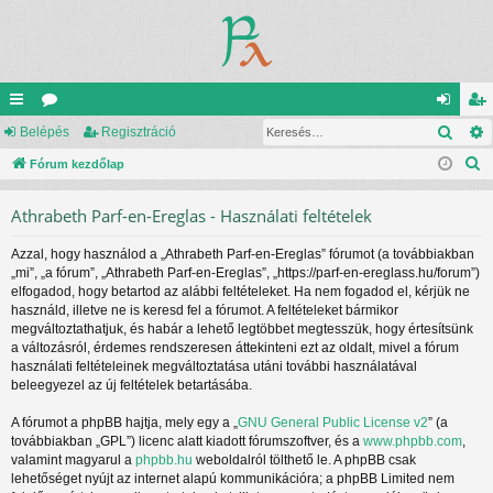
Kere
yo
Belépés
ór
Regisztráció
el
eg
K
rs
Fórum kezdőlap
u
ép
is
e
lin
m
és
ztr
Athrabeth Parf-en-Ereglas - Használati feltételek
r
ke
ok
ác
e
Azzal, hogy használod a „Athrabeth Parf-en-Ereglas” fórumot (a továbbiakban
s
k
ió
„mi”, „a fórum”, „Athrabeth Parf-en-Ereglas”, „https://parf-en-ereglass.hu/forum”)
é
elfogadod, hogy betartod az alábbi feltételeket. Ha nem fogadod el, kérjük ne
s
használd, illetve ne is keresd fel a fórumot. A feltételeket bármikor
megváltoztathatjuk, és habár a lehető legtöbbet megtesszük, hogy értesítsünk
a változásról, érdemes rendszeresen áttekinteni ezt az oldalt, mivel a fórum
használati feltételeinek megváltoztatása utáni további használatával
beleegyezel az új feltételek betartásába.
A fórumot a phpBB hajtja, mely egy a „
GNU General Public License v2
” (a
továbbiakban „GPL”) licenc alatt kiadott fórumszoftver, és a
www.phpbb.com
,
valamint magyarul a
phpbb.hu
weboldalról tölthető le. A phpBB csak
lehetőséget nyújt az internet alapú kommunikációra; a phpBB Limited nem