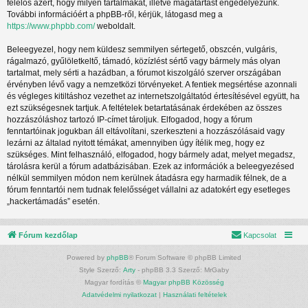
felelős azért, hogy milyen tartalmakat, illetve magatartást engedélyezünk.
További információért a phpBB-ről, kérjük, látogasd meg a
https://www.phpbb.com/
weboldalt.
Beleegyezel, hogy nem küldesz semmilyen sértegető, obszcén, vulgáris,
rágalmazó, gyűlöletkeltő, támadó, közízlést sértő vagy bármely más olyan
tartalmat, mely sérti a hazádban, a fórumot kiszolgáló szerver országában
érvényben lévő vagy a nemzetközi törvényeket. A fentiek megsértése azonnali
és végleges kitiltáshoz vezethet az internetszolgáltatód értesítésével együtt, ha
ezt szükségesnek tartjuk. A feltételek betartatásának érdekében az összes
hozzászóláshoz tartozó IP-címet tároljuk. Elfogadod, hogy a fórum
fenntartóinak jogukban áll eltávolítani, szerkeszteni a hozzászólásaid vagy
lezárni az általad nyitott témákat, amennyiben úgy ítélik meg, hogy ez
szükséges. Mint felhasználó, elfogadod, hogy bármely adat, melyet megadsz,
tárolásra kerül a fórum adatbázisában. Ezek az információk a beleegyezésed
nélkül semmilyen módon nem kerülnek átadásra egy harmadik félnek, de a
fórum fenntartói nem tudnak felelősséget vállalni az adatokért egy esetleges
„hackertámadás” esetén.
Fórum kezdőlap
Kapcsolat
Powered by
phpBB
® Forum Software © phpBB Limited
Style Szerző:
Arty
- phpBB 3.3 Szerző: MrGaby
Magyar fordítás ©
Magyar phpBB Közösség
Adatvédelmi nyilatkozat
|
Használati feltételek