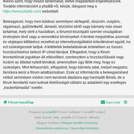
felelős azért, hogy milyen tartalmakat, illetve magatartást engedélyezünk.
További információért a phpBB-ről, kérjük, látogasd meg a
https://www.phpbb.com/
weboldalt.
Beleegyezel, hogy nem küldesz semmilyen sértegető, obszcén, vulgáris,
rágalmazó, gyűlöletkeltő, támadó, közízlést sértő vagy bármely más olyan
tartalmat, mely sérti a hazádban, a fórumot kiszolgáló szerver országában
érvényben lévő vagy a nemzetközi törvényeket. A fentiek megsértése azonnali
és végleges kitiltáshoz vezethet az internetszolgáltatód értesítésével együtt, ha
ezt szükségesnek tartjuk. A feltételek betartatásának érdekében az összes
hozzászóláshoz tartozó IP-címet tároljuk. Elfogadod, hogy a fórum
fenntartóinak jogukban áll eltávolítani, szerkeszteni a hozzászólásaid vagy
lezárni az általad nyitott témákat, amennyiben úgy ítélik meg, hogy ez
szükséges. Mint felhasználó, elfogadod, hogy bármely adat, melyet megadsz,
tárolásra kerül a fórum adatbázisában. Ezek az információk a beleegyezésed
nélkül semmilyen módon nem kerülnek átadásra egy harmadik félnek, de a
fórum fenntartói nem tudnak felelősséget vállalni az adatokért egy esetleges
„hackertámadás” esetén.
Fórum kezdőlap
Kapcsolat
Powered by
phpBB
® Forum Software © phpBB Limited
Style Szerző:
Arty
- phpBB 3.3 Szerző: MrGaby
Magyar fordítás ©
Magyar phpBB Közösség
Adatvédelmi nyilatkozat
|
Használati feltételek