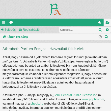
Kere
yo
Belépés
ór
Regisztráció
el
eg
K
rs
Fórum kezdőlap
u
ép
is
e
lin
m
és
ztr
Athrabeth Parf-en-Ereglas - Használati feltételek
r
ke
ok
ác
e
Azzal, hogy használod a „Athrabeth Parf-en-Ereglas” fórumot (a továbbiakban
s
k
ió
„mi”, „a fórum”, „Athrabeth Parf-en-Ereglas”, „https://parf-en-ereglass.hu/forum”)
é
elfogadod, hogy betartod az alábbi feltételeket. Ha nem fogadod el, kérjük ne
s
használd, illetve ne is keresd fel a fórumot. A feltételeket bármikor
megváltoztathatjuk, és habár a lehető legtöbbet megtesszük, hogy értesítsünk
a változásról, érdemes rendszeresen áttekinteni ezt az oldalt, mivel a fórum
használati feltételeinek megváltoztatása utáni további használatával
beleegyezel az új feltételek betartásába.
A fórumot a phpBB hajtja, mely egy a „
GNU General Public License v2
” (a
továbbiakban „GPL”) licenc alatt kiadott fórumszoftver, és a
www.phpbb.com
,
valamint magyarul a
phpbb.hu
weboldalról tölthető le. A phpBB csak
lehetőséget nyújt az internet alapú kommunikációra; a phpBB Limited nem