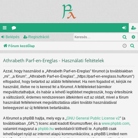
Kere
yo
Belépés
ór
Regisztráció
el
eg
K
rs
Fórum kezdőlap
u
ép
is
e
lin
m
és
ztr
Athrabeth Parf-en-Ereglas - Használati feltételek
r
ke
ok
ác
e
Azzal, hogy használod a „Athrabeth Parf-en-Ereglas” fórumot (a továbbiakban
s
k
ió
„mi”, „a fórum”, „Athrabeth Parf-en-Ereglas”, „https://parf-en-ereglass.hu/forum”)
é
elfogadod, hogy betartod az alábbi feltételeket. Ha nem fogadod el, kérjük ne
s
használd, illetve ne is keresd fel a fórumot. A feltételeket bármikor
megváltoztathatjuk, és habár a lehető legtöbbet megtesszük, hogy értesítsünk
a változásról, érdemes rendszeresen áttekinteni ezt az oldalt, mivel a fórum
használati feltételeinek megváltoztatása utáni további használatával
beleegyezel az új feltételek betartásába.
A fórumot a phpBB hajtja, mely egy a „
GNU General Public License v2
” (a
továbbiakban „GPL”) licenc alatt kiadott fórumszoftver, és a
www.phpbb.com
,
valamint magyarul a
phpbb.hu
weboldalról tölthető le. A phpBB csak
lehetőséget nyújt az internet alapú kommunikációra; a phpBB Limited nem