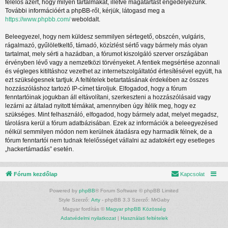
felelős azért, hogy milyen tartalmakat, illetve magatartást engedélyezünk.
További információért a phpBB-ről, kérjük, látogasd meg a
https://www.phpbb.com/
weboldalt.
Beleegyezel, hogy nem küldesz semmilyen sértegető, obszcén, vulgáris,
rágalmazó, gyűlöletkeltő, támadó, közízlést sértő vagy bármely más olyan
tartalmat, mely sérti a hazádban, a fórumot kiszolgáló szerver országában
érvényben lévő vagy a nemzetközi törvényeket. A fentiek megsértése azonnali
és végleges kitiltáshoz vezethet az internetszolgáltatód értesítésével együtt, ha
ezt szükségesnek tartjuk. A feltételek betartatásának érdekében az összes
hozzászóláshoz tartozó IP-címet tároljuk. Elfogadod, hogy a fórum
fenntartóinak jogukban áll eltávolítani, szerkeszteni a hozzászólásaid vagy
lezárni az általad nyitott témákat, amennyiben úgy ítélik meg, hogy ez
szükséges. Mint felhasználó, elfogadod, hogy bármely adat, melyet megadsz,
tárolásra kerül a fórum adatbázisában. Ezek az információk a beleegyezésed
nélkül semmilyen módon nem kerülnek átadásra egy harmadik félnek, de a
fórum fenntartói nem tudnak felelősséget vállalni az adatokért egy esetleges
„hackertámadás” esetén.
Fórum kezdőlap
Kapcsolat
Powered by
phpBB
® Forum Software © phpBB Limited
Style Szerző:
Arty
- phpBB 3.3 Szerző: MrGaby
Magyar fordítás ©
Magyar phpBB Közösség
Adatvédelmi nyilatkozat
|
Használati feltételek