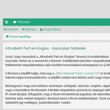
Fórumok
yo
Keresés
Belépés
Regisztráció
rs
Fórum kezdőlap
lin
Athrabeth Parf-en-Ereglas - Használati feltételek
ke
Azzal, hogy használod a „Athrabeth Parf-en-Ereglas” fórumot (a továbbiakban „mi
k
használd, illetve ne is keresd fel a fórumot. A feltételeket bármikor megváltozt
feltételeinek megváltoztatása utáni további használatával beleegyezel az új fel
A fórumot a phpBB hajtja, mely egy a „
GNU General Public License v2
” (a tov
internet alapú kommunikációra; a phpBB Limited nem felelős azért, hogy milyen
Beleegyezel, hogy nem küldesz semmilyen sértegető, obszcén, vulgáris, rágalm
vagy a nemzetközi törvényeket. A fentiek megsértése azonnali és végleges kitil
IP-címet tároljuk. Elfogadod, hogy a fórum fenntartóinak jogukban áll eltávolít
bármely adat, melyet megadsz, tárolásra kerül a fórum adatbázisában. Ezek a
adatokért egy esetleges „hackertámadás” esetén.