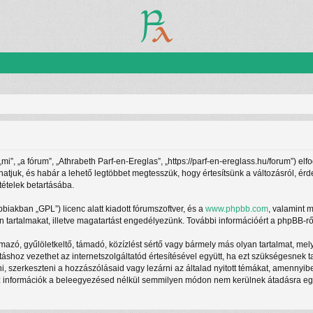
”, „a fórum”, „Athrabeth Parf-en-Ereglas”, „https://parf-en-ereglass.hu/forum”) elf
athatjuk, és habár a lehető legtöbbet megtesszük, hogy értesítsünk a változásról, ér
tételek betartásába.
ábbiakban „GPL”) licenc alatt kiadott fórumszoftver, és a
www.phpbb.com
, valamint 
 tartalmakat, illetve magatartást engedélyezünk. További információért a phpBB-rő
azó, gyűlöletkeltő, támadó, közízlést sértő vagy bármely más olyan tartalmat, mel
táshoz vezethet az internetszolgáltatód értesítésével együtt, ha ezt szükségesnek 
ani, szerkeszteni a hozzászólásaid vagy lezárni az általad nyitott témákat, amennyi
z információk a beleegyezésed nélkül semmilyen módon nem kerülnek átadásra egy h