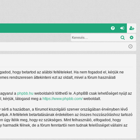
G
Keresé
Ré
G
el
eg
yI
ép
is
K
és
ztr
ác
ogadod, hogy betartod az alábbi feltételeket. Ha nem fogadod el, kérjük ne
ió
demes rendszeresen áttekinteni ezt az oldalt, mivel a fórum használati
magyarul a
phpbb.hu
weboldalról tölthető le. A phpBB csak lehetőséget nyújt az
l, kérjük, látogasd meg a
https://www.phpbb.com/
weboldalt.
y sérti a hazádban, a fórumot kiszolgáló szerver országában érvényben lévő
tartjuk. A feltételek betartatásának érdekében az összes hozzászóláshoz tartozó
ben úgy ítélik meg, hogy ez szükséges. Mint felhasználó, elfogadod, hogy
armadik félnek, de a fórum fenntartói nem tudnak felelősséget vállalni az