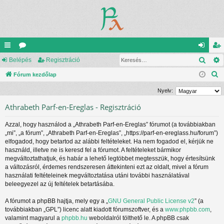
Kere
yo
Belépés
ór
Regisztráció
el
eg
K
rs
Fórum kezdőlap
u
ép
is
e
lin
m
és
ztr
Nyelv:
r
ke
ok
ác
Athrabeth Parf-en-Ereglas - Regisztráció
e
s
k
ió
Azzal, hogy használod a „Athrabeth Parf-en-Ereglas” fórumot (a továbbiakban
é
„mi”, „a fórum”, „Athrabeth Parf-en-Ereglas”, „https://parf-en-ereglass.hu/forum”)
s
elfogadod, hogy betartod az alábbi feltételeket. Ha nem fogadod el, kérjük ne
használd, illetve ne is keresd fel a fórumot. A feltételeket bármikor
megváltoztathatjuk, és habár a lehető legtöbbet megtesszük, hogy értesítsünk
a változásról, érdemes rendszeresen áttekinteni ezt az oldalt, mivel a fórum
használati feltételeinek megváltoztatása utáni további használatával
beleegyezel az új feltételek betartásába.
A fórumot a phpBB hajtja, mely egy a „
GNU General Public License v2
” (a
továbbiakban „GPL”) licenc alatt kiadott fórumszoftver, és a
www.phpbb.com
,
valamint magyarul a
phpbb.hu
weboldalról tölthető le. A phpBB csak