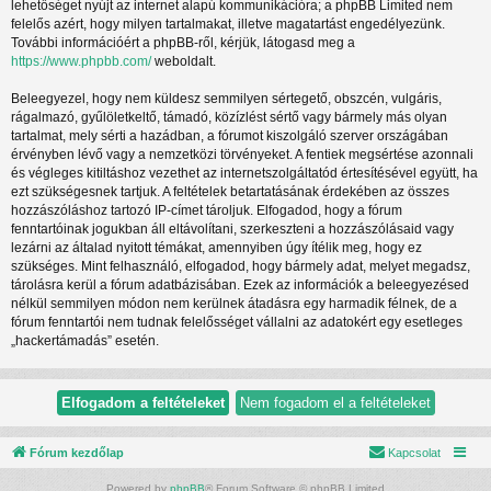
lehetőséget nyújt az internet alapú kommunikációra; a phpBB Limited nem
felelős azért, hogy milyen tartalmakat, illetve magatartást engedélyezünk.
További információért a phpBB-ről, kérjük, látogasd meg a
https://www.phpbb.com/
weboldalt.
Beleegyezel, hogy nem küldesz semmilyen sértegető, obszcén, vulgáris,
rágalmazó, gyűlöletkeltő, támadó, közízlést sértő vagy bármely más olyan
tartalmat, mely sérti a hazádban, a fórumot kiszolgáló szerver országában
érvényben lévő vagy a nemzetközi törvényeket. A fentiek megsértése azonnali
és végleges kitiltáshoz vezethet az internetszolgáltatód értesítésével együtt, ha
ezt szükségesnek tartjuk. A feltételek betartatásának érdekében az összes
hozzászóláshoz tartozó IP-címet tároljuk. Elfogadod, hogy a fórum
fenntartóinak jogukban áll eltávolítani, szerkeszteni a hozzászólásaid vagy
lezárni az általad nyitott témákat, amennyiben úgy ítélik meg, hogy ez
szükséges. Mint felhasználó, elfogadod, hogy bármely adat, melyet megadsz,
tárolásra kerül a fórum adatbázisában. Ezek az információk a beleegyezésed
nélkül semmilyen módon nem kerülnek átadásra egy harmadik félnek, de a
fórum fenntartói nem tudnak felelősséget vállalni az adatokért egy esetleges
„hackertámadás” esetén.
Fórum kezdőlap
Kapcsolat
Powered by
phpBB
® Forum Software © phpBB Limited