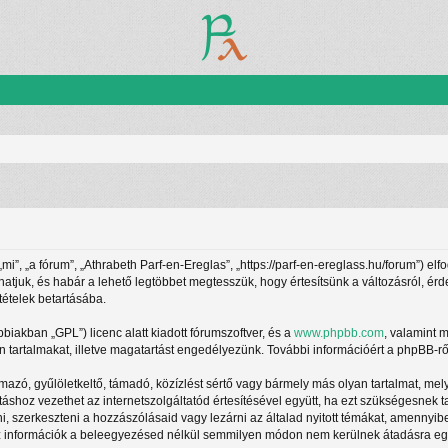
”, „a fórum”, „Athrabeth Parf-en-Ereglas”, „https://parf-en-ereglass.hu/forum”) elf
athatjuk, és habár a lehető legtöbbet megtesszük, hogy értesítsünk a változásról, ér
tételek betartásába.
ábbiakban „GPL”) licenc alatt kiadott fórumszoftver, és a
www.phpbb.com
, valamint 
 tartalmakat, illetve magatartást engedélyezünk. További információért a phpBB-rő
azó, gyűlöletkeltő, támadó, közízlést sértő vagy bármely más olyan tartalmat, mel
táshoz vezethet az internetszolgáltatód értesítésével együtt, ha ezt szükségesnek 
ani, szerkeszteni a hozzászólásaid vagy lezárni az általad nyitott témákat, amennyi
z információk a beleegyezésed nélkül semmilyen módon nem kerülnek átadásra egy h