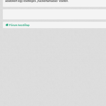
adatokért egy esetleges „hackertámadás” esetén.
Fórum kezdőlap