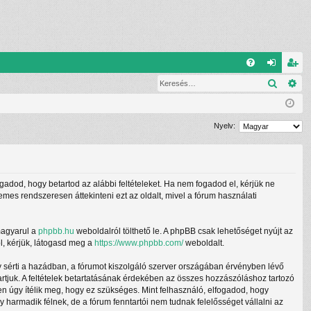
G
Keresé
Ré
G
el
eg
yI
ép
is
K
és
ztr
Nyelv:
ác
ió
ogadod, hogy betartod az alábbi feltételeket. Ha nem fogadod el, kérjük ne
demes rendszeresen áttekinteni ezt az oldalt, mivel a fórum használati
magyarul a
phpbb.hu
weboldalról tölthető le. A phpBB csak lehetőséget nyújt az
l, kérjük, látogasd meg a
https://www.phpbb.com/
weboldalt.
y sérti a hazádban, a fórumot kiszolgáló szerver országában érvényben lévő
tartjuk. A feltételek betartatásának érdekében az összes hozzászóláshoz tartozó
ben úgy ítélik meg, hogy ez szükséges. Mint felhasználó, elfogadod, hogy
armadik félnek, de a fórum fenntartói nem tudnak felelősséget vállalni az