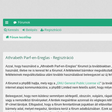
Fórumok
yo
Keresés
Belépés
Regisztráció
rs
Fórum kezdőlap
lin
ke
Athrabeth Parf-en-Ereglas - Regisztráció
k
Azzal, hogy használod a „Athrabeth Parf-en-Ereglas” fórumot (a továbbiakban „mi
használd, illetve ne is keresd fel a fórumot. A feltételeket bármikor megváltozt
feltételeinek megváltoztatása utáni további használatával beleegyezel az új fel
A fórumot a phpBB hajtja, mely egy a „
GNU General Public License v2
” (a tov
internet alapú kommunikációra; a phpBB Limited nem felelős azért, hogy milyen
Beleegyezel, hogy nem küldesz semmilyen sértegető, obszcén, vulgáris, rágalm
vagy a nemzetközi törvényeket. A fentiek megsértése azonnali és végleges kitil
IP-címet tároljuk. Elfogadod, hogy a fórum fenntartóinak jogukban áll eltávolít
bármely adat, melyet megadsz, tárolásra kerül a fórum adatbázisában. Ezek a