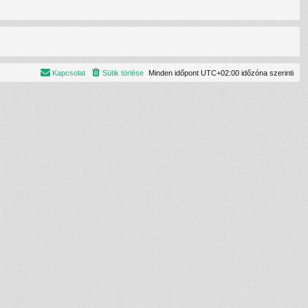
Kapcsolat
Sütik törlése
Minden időpont
UTC+02:00
időzóna szerinti