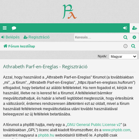
Kere
yo
Belépés
ór
Regisztráció
el
eg
K
rs
Fórum kezdőlap
u
ép
is
e
lin
m
és
ztr
Nyelv:
r
ke
ok
ác
Athrabeth Parf-en-Ereglas - Regisztráció
e
s
k
ió
Azzal, hogy használod a „Athrabeth Parf-en-Ereglas” fórumot (a továbbiakban
é
„mi”, „a fórum”, „Athrabeth Parf-en-Ereglas”, „https://parf-en-ereglass.hu/forum”)
s
elfogadod, hogy betartod az alábbi feltételeket. Ha nem fogadod el, kérjük ne
használd, illetve ne is keresd fel a fórumot. A feltételeket bármikor
megváltoztathatjuk, és habár a lehető legtöbbet megtesszük, hogy értesítsünk
a változásról, érdemes rendszeresen áttekinteni ezt az oldalt, mivel a fórum
használati feltételeinek megváltoztatása utáni további használatával
beleegyezel az új feltételek betartásába.
A fórumot a phpBB hajtja, mely egy a „
GNU General Public License v2
” (a
továbbiakban „GPL”) licenc alatt kiadott fórumszoftver, és a
www.phpbb.com
,
valamint magyarul a
phpbb.hu
weboldalról tölthető le. A phpBB csak