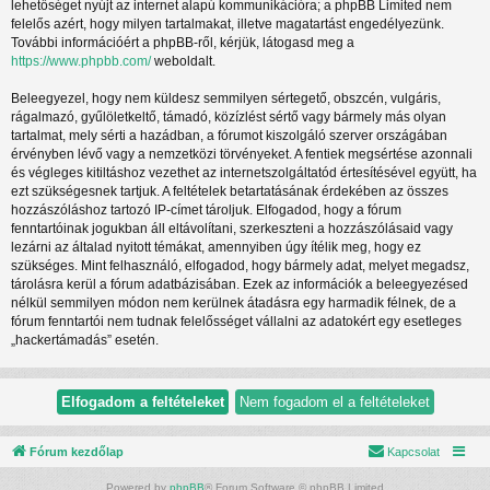
lehetőséget nyújt az internet alapú kommunikációra; a phpBB Limited nem
felelős azért, hogy milyen tartalmakat, illetve magatartást engedélyezünk.
További információért a phpBB-ről, kérjük, látogasd meg a
https://www.phpbb.com/
weboldalt.
Beleegyezel, hogy nem küldesz semmilyen sértegető, obszcén, vulgáris,
rágalmazó, gyűlöletkeltő, támadó, közízlést sértő vagy bármely más olyan
tartalmat, mely sérti a hazádban, a fórumot kiszolgáló szerver országában
érvényben lévő vagy a nemzetközi törvényeket. A fentiek megsértése azonnali
és végleges kitiltáshoz vezethet az internetszolgáltatód értesítésével együtt, ha
ezt szükségesnek tartjuk. A feltételek betartatásának érdekében az összes
hozzászóláshoz tartozó IP-címet tároljuk. Elfogadod, hogy a fórum
fenntartóinak jogukban áll eltávolítani, szerkeszteni a hozzászólásaid vagy
lezárni az általad nyitott témákat, amennyiben úgy ítélik meg, hogy ez
szükséges. Mint felhasználó, elfogadod, hogy bármely adat, melyet megadsz,
tárolásra kerül a fórum adatbázisában. Ezek az információk a beleegyezésed
nélkül semmilyen módon nem kerülnek átadásra egy harmadik félnek, de a
fórum fenntartói nem tudnak felelősséget vállalni az adatokért egy esetleges
„hackertámadás” esetén.
Fórum kezdőlap
Kapcsolat
Powered by
phpBB
® Forum Software © phpBB Limited