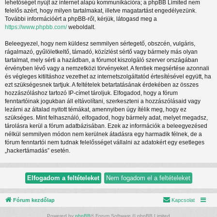
lehetőséget nyújt az internet alapú kommunikációra; a phpBB Limited nem
felelős azért, hogy milyen tartalmakat, illetve magatartást engedélyezünk.
További információért a phpBB-ről, kérjük, látogasd meg a
https://www.phpbb.com/
weboldalt.
Beleegyezel, hogy nem küldesz semmilyen sértegető, obszcén, vulgáris,
rágalmazó, gyűlöletkeltő, támadó, közízlést sértő vagy bármely más olyan
tartalmat, mely sérti a hazádban, a fórumot kiszolgáló szerver országában
érvényben lévő vagy a nemzetközi törvényeket. A fentiek megsértése azonnali
és végleges kitiltáshoz vezethet az internetszolgáltatód értesítésével együtt, ha
ezt szükségesnek tartjuk. A feltételek betartatásának érdekében az összes
hozzászóláshoz tartozó IP-címet tároljuk. Elfogadod, hogy a fórum
fenntartóinak jogukban áll eltávolítani, szerkeszteni a hozzászólásaid vagy
lezárni az általad nyitott témákat, amennyiben úgy ítélik meg, hogy ez
szükséges. Mint felhasználó, elfogadod, hogy bármely adat, melyet megadsz,
tárolásra kerül a fórum adatbázisában. Ezek az információk a beleegyezésed
nélkül semmilyen módon nem kerülnek átadásra egy harmadik félnek, de a
fórum fenntartói nem tudnak felelősséget vállalni az adatokért egy esetleges
„hackertámadás” esetén.
Fórum kezdőlap
Kapcsolat
Powered by
phpBB
® Forum Software © phpBB Limited