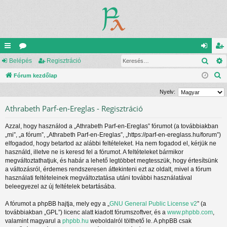
Kere
yo
Belépés
ór
Regisztráció
el
eg
K
rs
Fórum kezdőlap
u
ép
is
e
lin
m
és
ztr
Nyelv:
r
ke
ok
ác
Athrabeth Parf-en-Ereglas - Regisztráció
e
s
k
ió
Azzal, hogy használod a „Athrabeth Parf-en-Ereglas” fórumot (a továbbiakban
é
„mi”, „a fórum”, „Athrabeth Parf-en-Ereglas”, „https://parf-en-ereglass.hu/forum”)
s
elfogadod, hogy betartod az alábbi feltételeket. Ha nem fogadod el, kérjük ne
használd, illetve ne is keresd fel a fórumot. A feltételeket bármikor
megváltoztathatjuk, és habár a lehető legtöbbet megtesszük, hogy értesítsünk
a változásról, érdemes rendszeresen áttekinteni ezt az oldalt, mivel a fórum
használati feltételeinek megváltoztatása utáni további használatával
beleegyezel az új feltételek betartásába.
A fórumot a phpBB hajtja, mely egy a „
GNU General Public License v2
” (a
továbbiakban „GPL”) licenc alatt kiadott fórumszoftver, és a
www.phpbb.com
,
valamint magyarul a
phpbb.hu
weboldalról tölthető le. A phpBB csak