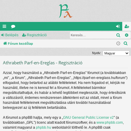
Kere
yo
Belépés
ór
Regisztráció
el
eg
K
rs
Fórum kezdőlap
u
ép
is
e
lin
m
és
ztr
Nyelv:
r
ke
ok
ác
Athrabeth Parf-en-Ereglas - Regisztráció
e
s
k
ió
Azzal, hogy használod a „Athrabeth Parf-en-Ereglas” fórumot (a továbbiakban
é
„mi”, „a fórum”, „Athrabeth Parf-en-Ereglas”, „https://parf-en-ereglass.hu/forum”)
s
elfogadod, hogy betartod az alábbi feltételeket. Ha nem fogadod el, kérjük ne
használd, illetve ne is keresd fel a fórumot. A feltételeket bármikor
megváltoztathatjuk, és habár a lehető legtöbbet megtesszük, hogy értesítsünk
a változásról, érdemes rendszeresen áttekinteni ezt az oldalt, mivel a fórum
használati feltételeinek megváltoztatása utáni további használatával
beleegyezel az új feltételek betartásába.
A fórumot a phpBB hajtja, mely egy a „
GNU General Public License v2
” (a
továbbiakban „GPL”) licenc alatt kiadott fórumszoftver, és a
www.phpbb.com
,
valamint magyarul a
phpbb.hu
weboldalról tölthető le. A phpBB csak