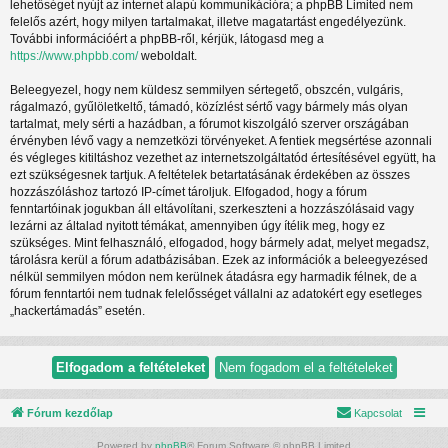
lehetőséget nyújt az internet alapú kommunikációra; a phpBB Limited nem
felelős azért, hogy milyen tartalmakat, illetve magatartást engedélyezünk.
További információért a phpBB-ről, kérjük, látogasd meg a
https://www.phpbb.com/
weboldalt.
Beleegyezel, hogy nem küldesz semmilyen sértegető, obszcén, vulgáris,
rágalmazó, gyűlöletkeltő, támadó, közízlést sértő vagy bármely más olyan
tartalmat, mely sérti a hazádban, a fórumot kiszolgáló szerver országában
érvényben lévő vagy a nemzetközi törvényeket. A fentiek megsértése azonnali
és végleges kitiltáshoz vezethet az internetszolgáltatód értesítésével együtt, ha
ezt szükségesnek tartjuk. A feltételek betartatásának érdekében az összes
hozzászóláshoz tartozó IP-címet tároljuk. Elfogadod, hogy a fórum
fenntartóinak jogukban áll eltávolítani, szerkeszteni a hozzászólásaid vagy
lezárni az általad nyitott témákat, amennyiben úgy ítélik meg, hogy ez
szükséges. Mint felhasználó, elfogadod, hogy bármely adat, melyet megadsz,
tárolásra kerül a fórum adatbázisában. Ezek az információk a beleegyezésed
nélkül semmilyen módon nem kerülnek átadásra egy harmadik félnek, de a
fórum fenntartói nem tudnak felelősséget vállalni az adatokért egy esetleges
„hackertámadás” esetén.
Fórum kezdőlap
Kapcsolat
Powered by
phpBB
® Forum Software © phpBB Limited