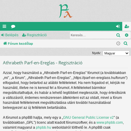
Kere
yo
Belépés
ór
Regisztráció
el
eg
K
rs
Fórum kezdőlap
u
ép
is
e
lin
m
és
ztr
Nyelv:
r
ke
ok
ác
Athrabeth Parf-en-Ereglas - Regisztráció
e
s
k
ió
Azzal, hogy használod a „Athrabeth Parf-en-Ereglas” fórumot (a továbbiakban
é
„mi”, „a fórum”, „Athrabeth Parf-en-Ereglas”, „https://parf-en-ereglass.hu/forum”)
s
elfogadod, hogy betartod az alábbi feltételeket. Ha nem fogadod el, kérjük ne
használd, illetve ne is keresd fel a fórumot. A feltételeket bármikor
megváltoztathatjuk, és habár a lehető legtöbbet megtesszük, hogy értesítsünk
a változásról, érdemes rendszeresen áttekinteni ezt az oldalt, mivel a fórum
használati feltételeinek megváltoztatása utáni további használatával
beleegyezel az új feltételek betartásába.
A fórumot a phpBB hajtja, mely egy a „
GNU General Public License v2
” (a
továbbiakban „GPL”) licenc alatt kiadott fórumszoftver, és a
www.phpbb.com
,
valamint magyarul a
phpbb.hu
weboldalról tölthető le. A phpBB csak