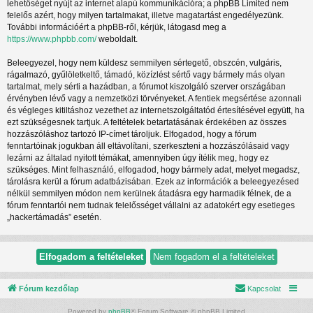
lehetőséget nyújt az internet alapú kommunikációra; a phpBB Limited nem
felelős azért, hogy milyen tartalmakat, illetve magatartást engedélyezünk.
További információért a phpBB-ről, kérjük, látogasd meg a
https://www.phpbb.com/
weboldalt.
Beleegyezel, hogy nem küldesz semmilyen sértegető, obszcén, vulgáris,
rágalmazó, gyűlöletkeltő, támadó, közízlést sértő vagy bármely más olyan
tartalmat, mely sérti a hazádban, a fórumot kiszolgáló szerver országában
érvényben lévő vagy a nemzetközi törvényeket. A fentiek megsértése azonnali
és végleges kitiltáshoz vezethet az internetszolgáltatód értesítésével együtt, ha
ezt szükségesnek tartjuk. A feltételek betartatásának érdekében az összes
hozzászóláshoz tartozó IP-címet tároljuk. Elfogadod, hogy a fórum
fenntartóinak jogukban áll eltávolítani, szerkeszteni a hozzászólásaid vagy
lezárni az általad nyitott témákat, amennyiben úgy ítélik meg, hogy ez
szükséges. Mint felhasználó, elfogadod, hogy bármely adat, melyet megadsz,
tárolásra kerül a fórum adatbázisában. Ezek az információk a beleegyezésed
nélkül semmilyen módon nem kerülnek átadásra egy harmadik félnek, de a
fórum fenntartói nem tudnak felelősséget vállalni az adatokért egy esetleges
„hackertámadás” esetén.
Fórum kezdőlap
Kapcsolat
Powered by
phpBB
® Forum Software © phpBB Limited