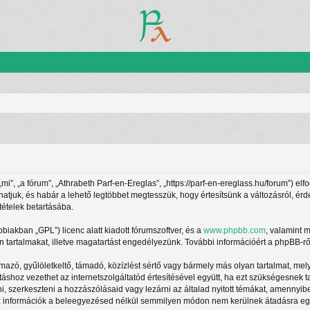
”, „a fórum”, „Athrabeth Parf-en-Ereglas”, „https://parf-en-ereglass.hu/forum”) elf
athatjuk, és habár a lehető legtöbbet megtesszük, hogy értesítsünk a változásról, ér
tételek betartásába.
ábbiakban „GPL”) licenc alatt kiadott fórumszoftver, és a
www.phpbb.com
, valamint 
 tartalmakat, illetve magatartást engedélyezünk. További információért a phpBB-rő
azó, gyűlöletkeltő, támadó, közízlést sértő vagy bármely más olyan tartalmat, mel
táshoz vezethet az internetszolgáltatód értesítésével együtt, ha ezt szükségesnek 
ani, szerkeszteni a hozzászólásaid vagy lezárni az általad nyitott témákat, amennyi
z információk a beleegyezésed nélkül semmilyen módon nem kerülnek átadásra egy h