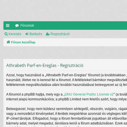
Fórumok
yo
Keresés
Belépés
Regisztráció
rs
Fórum kezdőlap
lin
ke
Athrabeth Parf-en-Ereglas - Regisztráció
k
Azzal, hogy használod a „Athrabeth Parf-en-Ereglas” fórumot (a továbbiakban „mi
használd, illetve ne is keresd fel a fórumot. A feltételeket bármikor megváltozt
feltételeinek megváltoztatása utáni további használatával beleegyezel az új fel
A fórumot a phpBB hajtja, mely egy a „
GNU General Public License v2
” (a tov
internet alapú kommunikációra; a phpBB Limited nem felelős azért, hogy milyen
Beleegyezel, hogy nem küldesz semmilyen sértegető, obszcén, vulgáris, rágalm
vagy a nemzetközi törvényeket. A fentiek megsértése azonnali és végleges kitil
IP-címet tároljuk. Elfogadod, hogy a fórum fenntartóinak jogukban áll eltávolít
bármely adat, melyet megadsz, tárolásra kerül a fórum adatbázisában. Ezek a