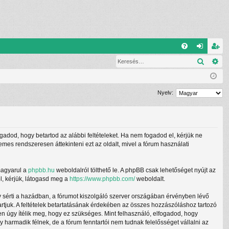
G
Keresé
Ré
G
el
eg
yI
ép
is
K
és
ztr
Nyelv:
ác
ió
ogadod, hogy betartod az alábbi feltételeket. Ha nem fogadod el, kérjük ne
demes rendszeresen áttekinteni ezt az oldalt, mivel a fórum használati
magyarul a
phpbb.hu
weboldalról tölthető le. A phpBB csak lehetőséget nyújt az
l, kérjük, látogasd meg a
https://www.phpbb.com/
weboldalt.
y sérti a hazádban, a fórumot kiszolgáló szerver országában érvényben lévő
tartjuk. A feltételek betartatásának érdekében az összes hozzászóláshoz tartozó
ben úgy ítélik meg, hogy ez szükséges. Mint felhasználó, elfogadod, hogy
armadik félnek, de a fórum fenntartói nem tudnak felelősséget vállalni az