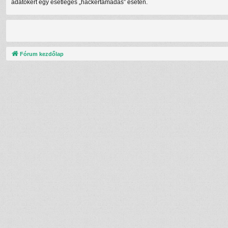
adatokért egy esetleges „hackertámadás” esetén.
Fórum kezdőlap