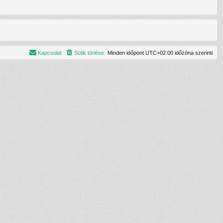
Kapcsolat
Sütik törlése
Minden időpont
UTC+02:00
időzóna szerinti