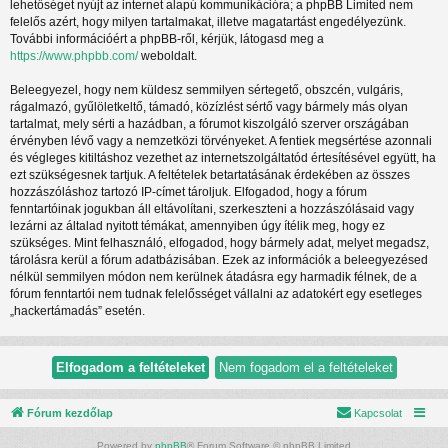
lehetőséget nyújt az internet alapú kommunikációra; a phpBB Limited nem
felelős azért, hogy milyen tartalmakat, illetve magatartást engedélyezünk.
További információért a phpBB-ről, kérjük, látogasd meg a
https://www.phpbb.com/
weboldalt.
Beleegyezel, hogy nem küldesz semmilyen sértegető, obszcén, vulgáris,
rágalmazó, gyűlöletkeltő, támadó, közízlést sértő vagy bármely más olyan
tartalmat, mely sérti a hazádban, a fórumot kiszolgáló szerver országában
érvényben lévő vagy a nemzetközi törvényeket. A fentiek megsértése azonnali
és végleges kitiltáshoz vezethet az internetszolgáltatód értesítésével együtt, ha
ezt szükségesnek tartjuk. A feltételek betartatásának érdekében az összes
hozzászóláshoz tartozó IP-címet tároljuk. Elfogadod, hogy a fórum
fenntartóinak jogukban áll eltávolítani, szerkeszteni a hozzászólásaid vagy
lezárni az általad nyitott témákat, amennyiben úgy ítélik meg, hogy ez
szükséges. Mint felhasználó, elfogadod, hogy bármely adat, melyet megadsz,
tárolásra kerül a fórum adatbázisában. Ezek az információk a beleegyezésed
nélkül semmilyen módon nem kerülnek átadásra egy harmadik félnek, de a
fórum fenntartói nem tudnak felelősséget vállalni az adatokért egy esetleges
„hackertámadás” esetén.
Fórum kezdőlap
Kapcsolat
Powered by
phpBB
® Forum Software © phpBB Limited