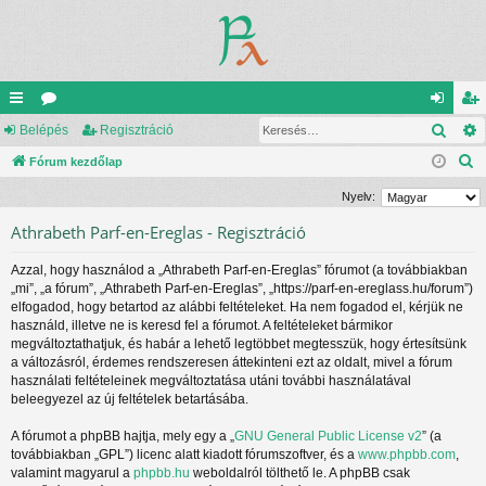
Kere
yo
Belépés
ór
Regisztráció
el
eg
K
rs
Fórum kezdőlap
u
ép
is
e
lin
m
és
ztr
Nyelv:
r
ke
ok
ác
Athrabeth Parf-en-Ereglas - Regisztráció
e
s
k
ió
Azzal, hogy használod a „Athrabeth Parf-en-Ereglas” fórumot (a továbbiakban
é
„mi”, „a fórum”, „Athrabeth Parf-en-Ereglas”, „https://parf-en-ereglass.hu/forum”)
s
elfogadod, hogy betartod az alábbi feltételeket. Ha nem fogadod el, kérjük ne
használd, illetve ne is keresd fel a fórumot. A feltételeket bármikor
megváltoztathatjuk, és habár a lehető legtöbbet megtesszük, hogy értesítsünk
a változásról, érdemes rendszeresen áttekinteni ezt az oldalt, mivel a fórum
használati feltételeinek megváltoztatása utáni további használatával
beleegyezel az új feltételek betartásába.
A fórumot a phpBB hajtja, mely egy a „
GNU General Public License v2
” (a
továbbiakban „GPL”) licenc alatt kiadott fórumszoftver, és a
www.phpbb.com
,
valamint magyarul a
phpbb.hu
weboldalról tölthető le. A phpBB csak